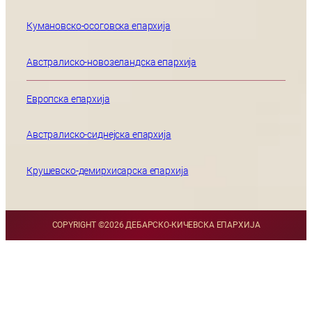
Кумановско-осоговска епархија
Австралиско-новозеландска епархија
Европска епархија
Австралиско-сиднејска епархија
Крушевско-демирхисарска епархија
COPYRIGHT ©
2026 ДЕБАРСКО-КИЧЕВСКА ЕПАРХИЈА