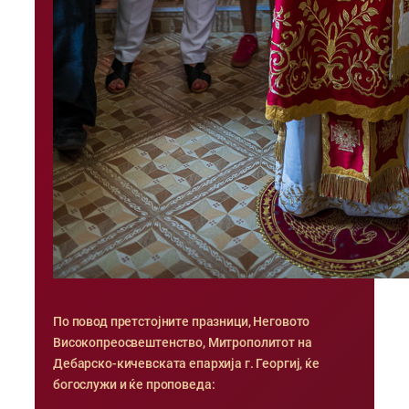
По повод претстојните празници, Неговото
Високопреосвештенство, Митрополитот на
Дебарско-кичевската епархија г. Георгиј, ќе
богослужи и ќе проповеда: