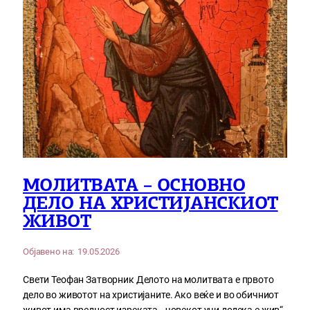
МОЛИТВАТА – ОСНОВНО
ДЕЛО НА ХРИСТИЈАНСКИОТ
ЖИВОТ
Објавено на:
19.05.2026
Свети Теофан Затворник Делото на молитвата е првото
дело во животот на христијаните. Ако веќе и во обичниот
живот има вредност изреката, „човекот учи додека е жив“,