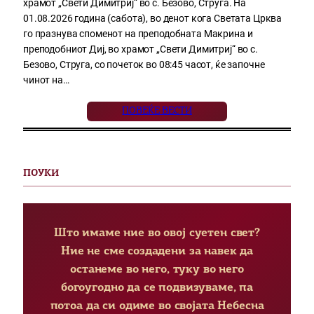
храмот „Свети Димитриј“ во с. Безово, Струга. На
01.08.2026 година (сабота), во денот кога Светата Црква
го празнува споменот на преподобната Макрина и
преподобниот Диј, во храмот „Свети Димитриј“ во с.
Безово, Струга, со почеток во 08:45 часот, ќе започне
чинот на…
ПОВЕЌЕ ВЕСТИ
ПОУКИ
Што имаме ние во овој суетен свет?
Ние не сме создадени за навек да
останеме во него, туку во него
богоугодно да се подвизуваме, па
потоа да си одиме во својата Небесна