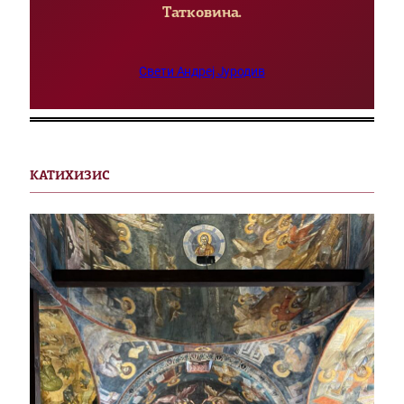
Татковина.
Свети Андреј Јуродив
КАТИХИЗИС