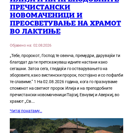
ПРЕЧИСТАНСКИ
НОВОМАЧЕНИЦИ И
ПРЕОСВЕТУВАЊЕ НА ХРАМОТ
ВО ЛАКТИЊЕ
Објавено на:
02.08.2026
„Тебе, пророкот, Господ те овенча, премудри, дарувајќи ти
благодат да ги претскажуваш идните настани како
сегашни. Затоа сега, гледајќи го остварувањето на
зборовите, како вистински пророк, постојано и со пофалби
те славиме.“ 1 На 02.08.2026 година, кога го празнуваме
споменот на светиот пророк Илија и на преподобните
пречистански новомаченици Пајсиј, Евнувиј и Аверкиј, во
храмот „Св.…
Читај понатаму…