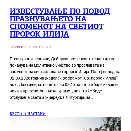
ИЗВЕСТУВАЊЕ ПО ПОВОД
ПРАЗНУВАЊЕТО НА
СПОМЕНОТ НА СВЕТИОТ
ПРОРОК ИЛИЈА
Објавено на:
28.07.2026
Почитувани верници, Дебарско-кичевската епархија ве
поканува на молитвено учество во прославата на
споменот на светиот славен пророк Илија. По тој повод, на
02.08.2026 година (недела), во храмот „Св. пророк Илија“
во с. Лактиње, со почеток во 08:45 часот, ќе биде извршен
чин на преосветување на храмот, по што ќе биде
отслужена света архиерејска Литургија, на…
ВЕСТИ И НАСТАНИ