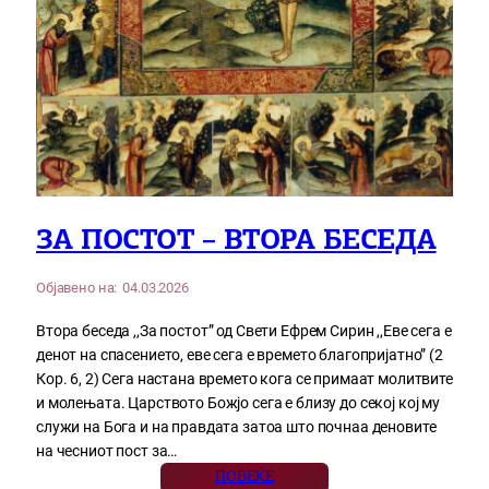
ЗА ПОСТОТ – ВТОРА БЕСЕДА
Објавено на:
04.03.2026
Втора беседа ,,За постот” од Свети Ефрем Сирин ,,Еве сега е
денот на спасението, еве сега е времето благопријатно” (2
Кор. 6, 2) Сега настана времето кога се примаат молитвите
и молењата. Царството Божјо сега е близу до секој кој му
служи на Бога и на правдата затоа што почнаа деновите
на чесниот пост за…
ПОВЕЌЕ