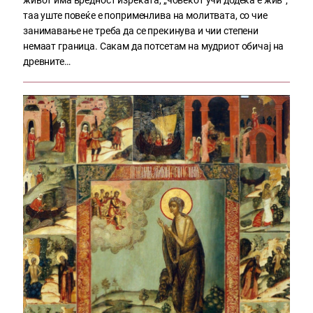
таа уште повеќе е поприменлива на молитвата, со чие
занимавање не треба да се прекинува и чии степени
немаат граница. Сакам да потсетам на мудриот обичај на
древните…