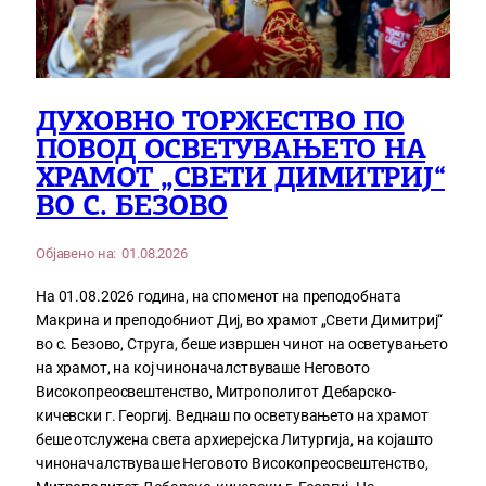
ДУХОВНО ТОРЖЕСТВО ПО
ПОВОД ОСВЕТУВАЊЕТО НА
ХРАМОТ „СВЕТИ ДИМИТРИЈ“
ВО С. БЕЗОВО
Објавено на:
01.08.2026
На 01.08.2026 година, на споменот на преподобната
Макрина и преподобниот Диј, во храмот „Свети Димитриј“
во с. Безово, Струга, беше извршен чинот на осветувањето
на храмот, на кој чиноначалствуваше Неговото
Високопреосвештенство, Митрополитот Дебарско-
кичевски г. Георгиј. Веднаш по осветувањето на храмот
беше отслужена света архиерејска Литургија, на којашто
чиноначалствуваше Неговото Високопреосвештенство,