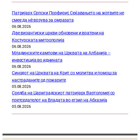
Патријарх Српски Порфириј: Сеќавањето на жртвите не
смее да нѐ врзува за омразата
06.08.2026
Две византиски цркви обновени и вратени на
Костурската митрополија
06.08.2026
Младинските кампови на Црквата на Албанија –
инвестиција во иднината
06.08.2026
Синодот на Црквата на Крит со молитва и помош за
настраданите од пожарите
05.08.2026
Средба на Цариградскиот патријарх Вартоломеј со
претседателот на Владата во егзил на Абхазија
05.08.2026