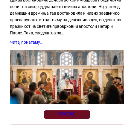
почит на секој од дванаесеттемина апостоли. Но, уште од
дамнешни времиња таа востановила и нивно заедничко
прославување и тоа токму на денешниов ден, во денот по
празникот на светите првоврховни апостоли Петар и
Павле. Така, сведоштва за…
Читај понатаму…
ПОВЕЌЕ