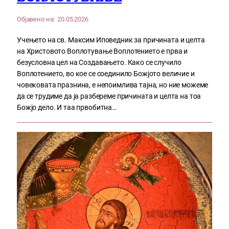
Објавено на:
20.05.2026
Учењето на св. Максим Иповедник за причината и целта
на Христовото Воплотување Воплотението е прва и
безусловна цел на Создавањето. Како се случило
Воплотението, во кое се соединило Божјото величие и
човековата празнина, е непоимлива тајна, но ние можеме
да се трудиме да ја разбереме причината и целта на тоа
Божјо дело. И таа првобитна…