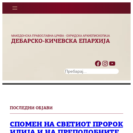
Facebook
Instagram
YouTube
S
e
a
r
c
h
ПОСЛЕДНИ ОБЈАВИ
СПОМЕН НА СВЕТИОТ ПРОРОК
ИЛИЈА И НА ПРЕПОДОБНИТЕ