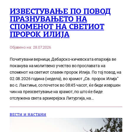
ИЗВЕСТУВАЊЕ ПО ПОВОД
ПРАЗНУВАЊЕТО НА
СПОМЕНОТ НА СВЕТИОТ
ПРОРОК ИЛИЈА
Објавено на:
28.07.2026
Почитувани верници, Дебарско-кичевската епархија ве
поканува на молитвено учество во прославата на
споменот на светиот славен пророк Илија. По тој повод, на
02.08.2026 година (недела), во храмот „Св. пророк Илија“
во с. Лактиње, со почеток во 08:45 часот, ќе биде извршен
чин на преосветување на храмот, по што ќе биде
отслужена света архиерејска Литургија, на…
ВЕСТИ И НАСТАНИ