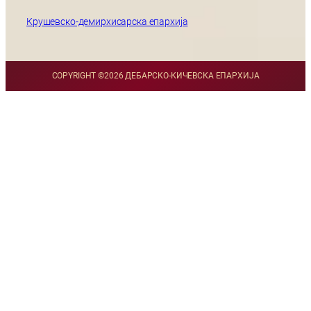
Крушевско-демирхисарска епархија
COPYRIGHT ©
2026 ДЕБАРСКО-КИЧЕВСКА ЕПАРХИЈА