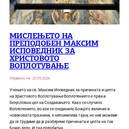
МИСЛЕЊЕТО НА
ПРЕПОДОБЕН МАКСИМ
ИСПОВЕДНИК ЗА
ХРИСТОВОТО
ВОПЛОТУВАЊЕ
Објавено на:
20.05.2026
Учењето на св. Максим Иповедник за причината и целта
на Христовото Воплотување Воплотението е прва и
безусловна цел на Создавањето. Како се случило
Воплотението, во кое се соединило Божјото величие и
човековата празнина, е непоимлива тајна, но ние можеме
да се трудиме да ја разбереме причината и целта на тоа
Божјо дело. И таа првобитна…