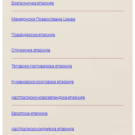
Брегалничка епархија
Македонска Православна Црква
Повардарска епархија
Струмичка епархија
Тетовско-гостиварска епархија
Кумановско-осоговска епархија
Австралиско-новозеландска епархија
Европска епархија
Австралиско-сиднејска епархија