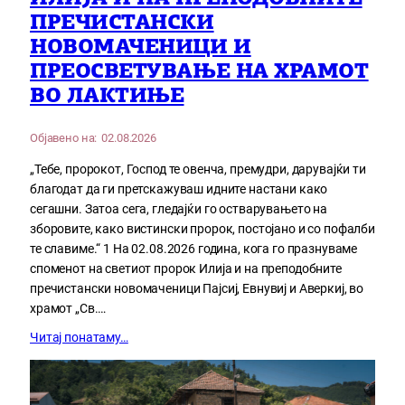
ПРЕЧИСТАНСКИ
НОВОМАЧЕНИЦИ И
ПРЕОСВЕТУВАЊЕ НА ХРАМОТ
ВО ЛАКТИЊЕ
Објавено на:
02.08.2026
„Тебе, пророкот, Господ те овенча, премудри, дарувајќи ти
благодат да ги претскажуваш идните настани како
сегашни. Затоа сега, гледајќи го остварувањето на
зборовите, како вистински пророк, постојано и со пофалби
те славиме.“ 1 На 02.08.2026 година, кога го празнуваме
споменот на светиот пророк Илија и на преподобните
пречистански новомаченици Пајсиј, Евнувиј и Аверкиј, во
храмот „Св.…
Читај понатаму…