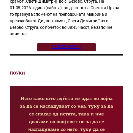
храмот „Свети Димитриј“ во с. Безово, Струга. На
01.08.2026 година (сабота), во денот кога Светата Црква
го празнува споменот на преподобната Макрина и
преподобниот Диј, во храмот „Свети Димитриј“ во с.
Безово, Струга, со почеток во 08:45 часот, ќе започне
чинот на…
ПОВЕЌЕ ВЕСТИ
ПОУКИ
Исто како што луѓето не одат во војна
за да се насладуваат со неа, туку за да
се спасат од истата, така и ние
доаѓаме во овој свет не за да се
насладуваме со него, туку да се