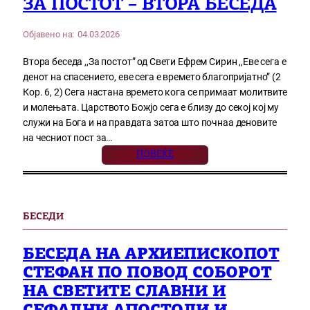
ЗА ПОСТОТ – ВТОРА БЕСЕДА
Објавено на:
04.03.2026
Втора беседа ,,За постот” од Свети Ефрем Сирин ,,Еве сега е
денот на спасението, еве сега е времето благопријатно” (2
Кор. 6, 2) Сега настана времето кога се примаат молитвите
и молењата. Царството Божјо сега е близу до секој кој му
служи на Бога и на правдата затоа што почнаа деновите
на чесниот пост за…
ПОВЕЌЕ
БЕСЕДИ
БЕСЕДА НА АРХИЕПИСКОПОТ
СТЕФАН ПО ПОВОД СОБОРОТ
НА СВЕТИТЕ СЛАВНИ И