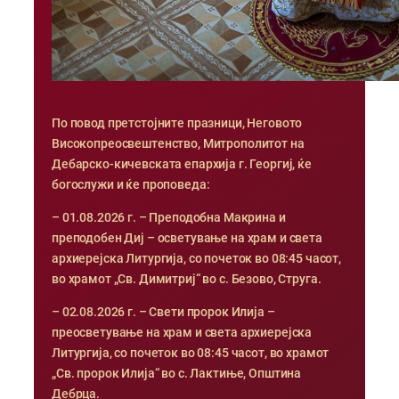
По повод претстојните празници, Неговото
Високопреосвештенство, Митрополитот на
Дебарско-кичевската епархија г. Георгиј, ќе
богослужи и ќе проповеда:
– 01.08.2026 г. – Преподобна Макрина и
преподобен Диј – осветување на храм и света
архиерејска Литургија, со почеток во 08:45 часот,
во храмот „Св. Димитриј“ во с. Безово, Струга.
– 02.08.2026 г. – Свети пророк Илија –
преосветување на храм и света архиерејска
Литургија, со почеток во 08:45 часот, во храмот
„Св. пророк Илија“ во с. Лактиње, Општина
Дебрца.