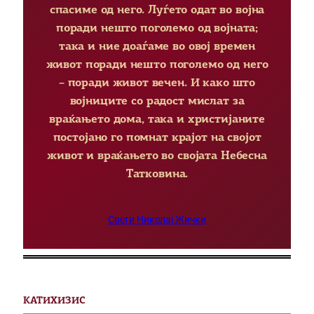
спасиме од него. Луѓето одат во војна
поради нешто поголемо од војната;
така и ние доаѓаме во овој времен
живот поради нешто поголемо од него
– поради живот вечен. И како што
војниците со радост мислат за
враќањето дома, така и христијаните
постојано го помнат крајот на својот
живот и враќањето во својата Небесна
Татковина.
Свети Николај Жички
КАТИХИЗИС