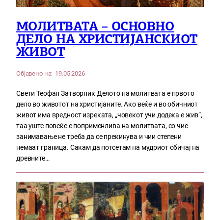
МОЛИТВАТА – ОСНОВНО
ДЕЛО НА ХРИСТИЈАНСКИОТ
ЖИВОТ
Објавено на:
19.05.2026
Свети Теофан Затворник Делото на молитвата е првото
дело во животот на христијаните. Ако веќе и во обичниот
живот има вредност изреката, „човекот учи додека е жив“,
таа уште повеќе е поприменлива на молитвата, со чие
занимавање не треба да се прекинува и чии степени
немаат граница. Сакам да потсетам на мудриот обичај на
древните…