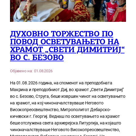
ДУХОВНО ТОРЖЕСТВО ПО
ПОВОД ОСВЕТУВАЊЕТО НА
ХРАМОТ „СВЕТИ ДИМИТРИЈ“
ВО С. БЕЗОВО
Објавено на:
01.08.2026
На 01.08.2026 година, на споменот на преподобната
Макрина и преподобниот Диј, во храмот „Свети Димитриј“
во с. Безово, Струга, беше извршен чинот на осветувањето
на храмот, на кој чиноначалствуваше Неговото
Високопреосвештенство, Митрополитот Дебарско-
кичевски г. Георгиј. Веднаш по осветувањето на храмот
беше отслужена света архиерејска Литургија, на којашто
чиноначалствуваше Неговото Високопреосвештенство,