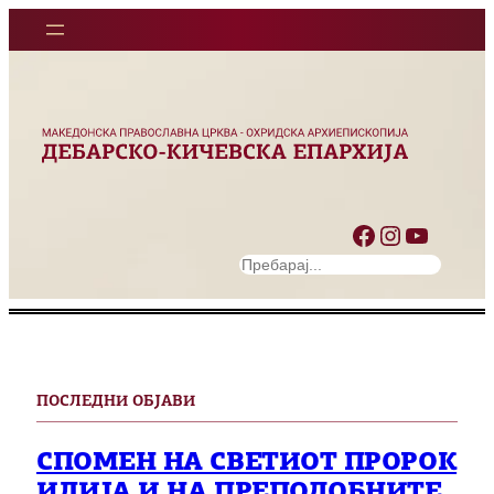
Facebook
Instagram
YouTube
S
e
a
r
c
h
ПОСЛЕДНИ ОБЈАВИ
СПОМЕН НА СВЕТИОТ ПРОРОК
ИЛИЈА И НА ПРЕПОДОБНИТЕ