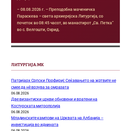
– 08.08.2026 г. – Преподобна маченичка
Параскева – света архиерејска Литургија, со
почеток во 08:45 часот, во манастирот „Св. Петка“
во с. Велгошти, Охрид.
ЛИТУРГИЈА.МК
Патријарх Српски Порфириј: Сеќавањето на жртвите не
смее да нѐ врзува за омразата
06.08.2026
Две византиски цркви обновени и вратени на
Костурската митрополија
06.08.2026
Младинските кампови на Црквата на Албанија –
инвестиција во иднината
06.08.2026