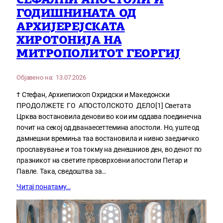
СЕФАЛНИ АПОСТОЛИ И
ГОДИШНИНАТА ОД
АРХИЈЕРЕЈСКАТА
ХИРОТОНИЈА НА
МИТРОПОЛИТОТ ГЕОРГИЈ
Објавено на:
13.07.2026
† Стефан, Архиепископ Охридски и Македонски
ПРОДОЛЖЕТЕ ГО АПОСТОЛСКОТО ДЕЛО[1] Светата
Црква востановила денови во кои им оддава поединечна
почит на секој од дванаесеттемина апостоли. Но, уште од
дамнешни времиња таа востановила и нивно заедничко
прославување и тоа токму на денешниов ден, во денот по
празникот на светите првоврховни апостоли Петар и
Павле. Така, сведоштва за…
Читај понатаму…