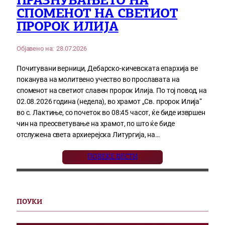
ПРАЗНУВАЊЕТО НА
СПОМЕНОТ НА СВЕТИОТ
ПРОРОК ИЛИЈА
Објавено на:
28.07.2026
Почитувани верници, Дебарско-кичевската епархија ве
поканува на молитвено учество во прославата на
споменот на светиот славен пророк Илија. По тој повод, на
02.08.2026 година (недела), во храмот „Св. пророк Илија“
во с. Лактиње, со почеток во 08:45 часот, ќе биде извршен
чин на преосветување на храмот, по што ќе биде
отслужена света архиерејска Литургија, на…
ПОВЕЌЕ ВЕСТИ
ПОУКИ