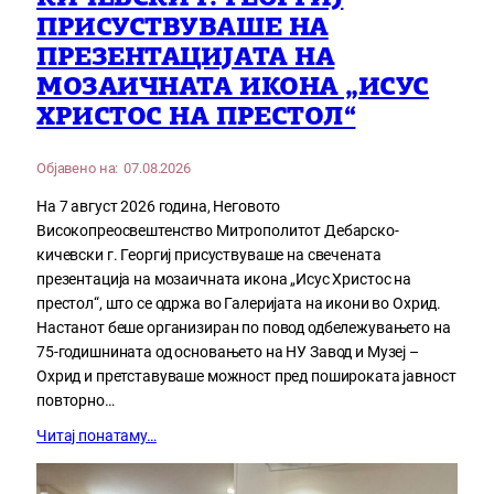
ПРИСУСТВУВАШЕ НА
ПРЕЗЕНТАЦИЈАТА НА
МОЗАИЧНАТА ИКОНА „ИСУС
ХРИСТОС НА ПРЕСТОЛ“
Објавено на:
07.08.2026
На 7 август 2026 година, Неговото
Високопреосвештенство Митрополитот Дебарско-
кичевски г. Георгиј присуствуваше на свечената
презентација на мозаичната икона „Исус Христос на
престол“, што се одржа во Галеријата на икони во Охрид.
Настанот беше организиран по повод одбележувањето на
75-годишнината од основањето на НУ Завод и Музеј –
Охрид и претставуваше можност пред пошироката јавност
повторно…
Читај понатаму…