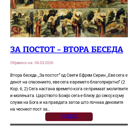
ЗА ПОСТОТ – ВТОРА БЕСЕДА
Објавено на:
04.03.2026
Втора беседа ,,За постот” од Свети Ефрем Сирин ,,Еве сега е
денот на спасението, еве сега е времето благопријатно” (2
Кор. 6, 2) Сега настана времето кога се примаат молитвите
и молењата. Царството Божјо сега е близу до секој кој му
служи на Бога и на правдата затоа што почнаа деновите
на чесниот пост за…
ПОВЕЌЕ