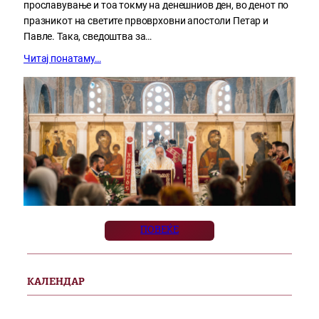
прославување и тоа токму на денешниов ден, во денот по
празникот на светите првоврховни апостоли Петар и
Павле. Така, сведоштва за…
Читај понатаму…
ПОВЕЌЕ
КАЛЕНДАР