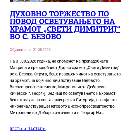
ДУХОВНО ТОРЖЕСТВО ПО
ПОВОД ОСВЕТУВАЊЕТО НА
ХРАМОТ „СВЕТИ ДИМИТРИЈ“
ВО С. БЕЗОВО
Објавено на:
01.08.2026
На 01.08.2026 година, на споменот на преподобната
Макрина и преподобниот Диј, во храмот „Свети Димитриј“
во с. Безово, Струга, беше извршен чинот на осветувањето
на храмот, на кој чиноначалствуваше Неговото
Високопреосвештенство, Митрополитот Дебарско-
кичевски г. Георгиј. Веднаш по осветувањето на храмот
беше отслужена света архиерејска Литургија, на којашто
чиноначалствуваше Неговото Високопреосвештенство,
Митрополитот Дебарско-кичевски г. Георгиј. На…
ВЕСТИ И НАСТАНИ