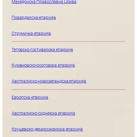
Македонска Православна Црква
Повардарска епархија
Струмичка епархија
Тетовско-гостиварска епархија
Кумановско-осоговска епархија
Австралиско-новозеландска епархија
Европска епархија
Австралиско-сиднејска епархија
Крушевско-демирхисарска епархија