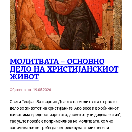
МОЛИТВАТА – ОСНОВНО
ДЕЛО НА ХРИСТИЈАНСКИОТ
ЖИВОТ
Објавено на:
19.05.2026
Свети Теофан Затворник Делото на молитвата е првото
дело во животот на христијаните. Ако веќе и во обичниот
живот има вредност изреката, „човекот учи додека е жив“,
таа уште повеќе е поприменлива на молитвата, со чие
занимавање не треба да се прекинува и чии степени