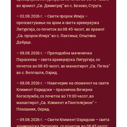
во храмот „Св. Димитриј“ во с. Безово, Струга.
– 02.08.2026 г. – Свети пророк Илија –
преосветување на храм и света архиерејска
Литургија, со почеток во 08:45 часот, во храмот
„Св. пророк Илија“ во с. Лактиње, Општина
Дебрца.
– 08.08.2026 г. – Преподобна маченичка
Параскева – света архиерејска Литургија, со
почеток во 08:45 часот, во манастирот „Св. Петка“
во с. Велгошти, Охрид.
– 08.08.2026 г. – Навечерие на споменот на свети
Климент Охридски – празнична Вечерна
богослужба, со почеток во 19:00 часот, во
манастирот „Св. Климент и Пантелејмон“ –
Плаошник, Охрид.
– 09.08.2026 г. – Свети Климент Охридски – света
архиерејска Литургија, со почеток во 08:45 часот,