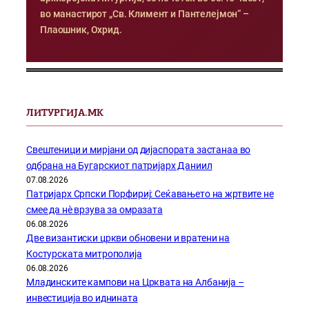
во манастирот „Св. Климент и Пантелејмон“ –
Плаошник, Охрид.
ЛИТУРГИЈА.МК
Свештеници и мирјани од дијаспората застанаа во
одбрана на Бугарскиот патријарх Даниил
07.08.2026
Патријарх Српски Порфириј: Сеќавањето на жртвите не
смее да нѐ врзува за омразата
06.08.2026
Две византиски цркви обновени и вратени на
Костурската митрополија
06.08.2026
Младинските кампови на Црквата на Албанија –
инвестиција во иднината