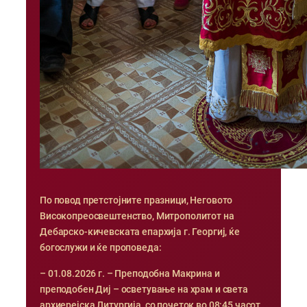
По повод претстојните празници, Неговото
Високопреосвештенство, Митрополитот на
Дебарско-кичевската епархија г. Георгиј, ќе
богослужи и ќе проповеда:
– 01.08.2026 г. – Преподобна Макрина и
преподобен Диј – осветување на храм и света
архиерејска Литургија, со почеток во 08:45 часот,