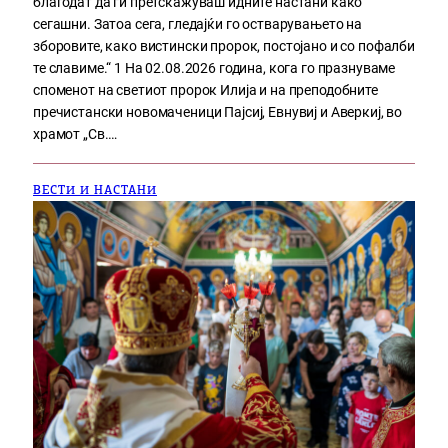
благодат да ги претскажуваш идните настани како
сегашни. Затоа сега, гледајќи го остварувањето на
зборовите, како вистински пророк, постојано и со пофалби
те славиме.“ 1 На 02.08.2026 година, кога го празнуваме
споменот на светиот пророк Илија и на преподобните
пречистански новомаченици Пајсиј, Евнувиј и Аверкиј, во
храмот „Св.…
ВЕСТИ И НАСТАНИ