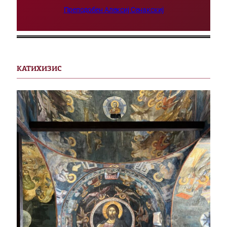
Преподобен Алексиј Сенакскиј
КАТИХИЗИС