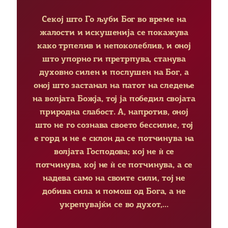
Секој што Го љуби Бог во време на
жалости и искушенија се покажува
како трпелив и непоколеблив, и оној
што упорно ги претрпува, станува
духовно силен и послушен на Бог, а
оној што застанал на патот на следење
на волјата Божја, тој ја победил својата
природна слабост. А, напротив, оној
што не го сознава своето бессилие, тој
е горд и не е склон да се потчинува на
волјата Господова; кој не ѝ се
потчинува, кој не ѝ се потчинува, а се
надева само на своите сили, тој не
добива сила и помош од Бога, а не
укрепувајќи се во духот,…