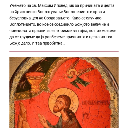
Учењето на св. Максим Иповедник за причината и целта
на Христовото Воплотување Воплотението е прва и
безусловна цел на Создавањето. Како се случило
Воплотението, во кое се соединило Божјото величие и
човековата празнина, е непоимлива тајна, но ние можеме
да се трудиме да ја разбереме причината и целта на тоа
Божјо дело. И таа првобитна…