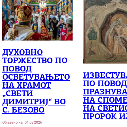
ДУХОВНО
ТОРЖЕСТВО ПО
ПОВОД
ИЗВЕСТУ
ОСВЕТУВАЊЕТО
ПО ПОВОД
НА ХРАМОТ
ПРАЗНУВ
„СВЕТИ
НА СПОМ
ДИМИТРИЈ“ ВО
НА СВЕТИ
С. БЕЗОВО
ПРОРОК И
Објавено на:
01.08.2026