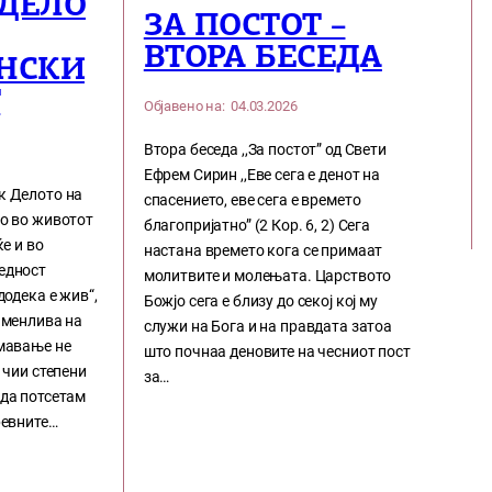
 ДЕЛО
ЗА ПОСТОТ –
ВТОРА БЕСЕДА
НСКИ
Т
Објавено на:
04.03.2026
Втора беседа ,,За постот” од Свети
Ефрем Сирин ,,Еве сега е денот на
к Делото на
спасението, еве сега е времето
ло во животот
благопријатно” (2 Кор. 6, 2) Сега
ќе и во
настана времето кога се примаат
едност
молитвите и молењата. Царството
додека е жив“,
Божјо сега е близу до секој кој му
именлива на
служи на Бога и на правдата затоа
имавање не
што почнаа деновите на чесниот пост
 чии степени
за…
 да потсетам
ревните…