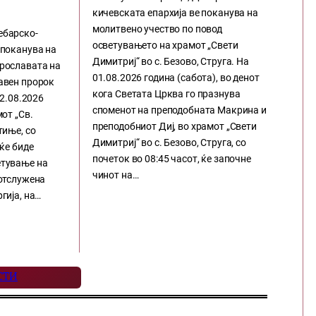
кичевската епархија ве поканува на
молитвено учество по повод
ебарско-
осветувањето на храмот „Свети
 поканува на
Димитриј“ во с. Безово, Струга. На
прославата на
01.08.2026 година (сабота), во денот
авен пророк
кога Светата Црква го празнува
02.08.2026
споменот на преподобната Макрина и
мот „Св.
преподобниот Диј, во храмот „Свети
тиње, со
Димитриј“ во с. Безово, Струга, со
 ќе биде
почеток во 08:45 часот, ќе започне
етување на
чинот на…
 отслужена
гија, на…
СТИ