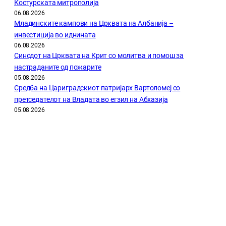
Костурската митрополија
06.08.2026
Младинските кампови на Црквата на Албанија –
инвестиција во иднината
06.08.2026
Синодот на Црквата на Крит со молитва и помош за
настраданите од пожарите
05.08.2026
Средба на Цариградскиот патријарх Вартоломеј со
претседателот на Владата во егзил на Абхазија
05.08.2026