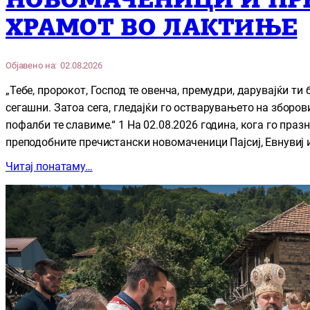
НОВОМАЧЕНИЦИ И ПР
ХРАМОТ ВО ЛАКТИЊЕ
Објавено на:
02.08.2026
„Тебе, пророкот, Господ те овенча, премудри, дарувајќи т
сегашни. Затоа сега, гледајќи го остварувањето на зборови
пофалби те славиме.“ 1 На 02.08.2026 година, кога го праз
преподобните пречистански новомаченици Пајсиј, Евнувиј и
Читај понатаму…