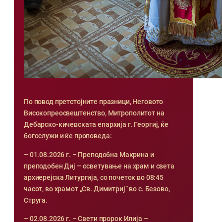
По повод претстојните празници, Неговото
Високопреосвештенство, Митрополитот на
Дебарско-кичевската епархија г. Георгиј, ќе
богослужи и ќе проповеда:
– 01.08.2026 г. – Преподобна Макрина и
преподобен Диј – осветување на храм и света
архиерејска Литургија, со почеток во 08:45
часот, во храмот „Св. Димитриј“ во с. Безово,
Струга.
– 02.08.2026 г. – Свети пророк Илија –