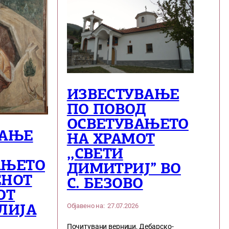
ИЗВЕСТУВАЊЕ
ПО ПОВОД
ОСВЕТУВАЊЕТО
ВАЊЕ
НА ХРАМОТ
,,СВЕТИ
АЊЕТО
ДИМИТРИЈ” ВО
ЕНОТ
С. БЕЗОВО
ОТ
Објавено на:
27.07.2026
ЛИЈА
Почитувани верници, Дебарско-