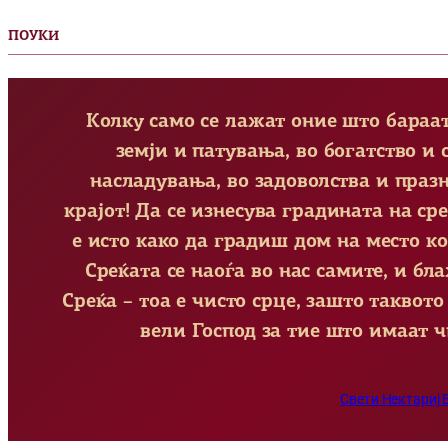
ПОУКИ
Колку само се лажат оние што бараат 
земји и патувања, во богатство и 
насладувања, во задоволства и праз
крајот! Да се изнесува градината на ср
е исто како да градиш дом на место кое
Среќата се наоѓа во нас самите, и бл
Среќа – тоа е чисто срце, зашто таквото
вели Господ за тие што имаат чи
Свети Нектариј 