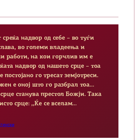
среќа надвор од себе – во туѓи
слава, во големи владеења и
ни работи, на кои горчлив им е
еќата надвор од нашето срце – тоа
 постојано го тресат земјотреси.
ажен е оној што го разбрал тоа…
 срце станува престол Божји. Така
сто срце: ,,Ќе се вселам…
Егински