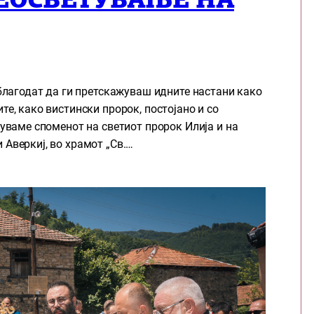
ЕОСВЕТУВАЊЕ НА
и благодат да ги претскажуваш идните настани како
те, како вистински пророк, постојано и со
нуваме споменот на светиот пророк Илија и на
 Аверкиј, во храмот „Св.…