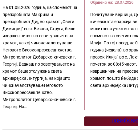
Објавено на:
28.07.2026
На 01.08.2026 година, на споменот на
преподобната Макрина и
Почитувани верници, Д
преподобниот Диј, во храмот „Свети
кичевската епархија ве
Димитриј“ во с. Безово, Струга, беше
молитвено учество во 
извршен чинот на осветувањето на
споменот на светиот сл
храмот, на кој чиноначалствуваше
Илија. По тој повод, на 
Неговото Високопреосвештенство,
година (недела), во хра
Митрополитот Дебарско-кичевски г.
пророк Илија“ во с. Лак
Георгиј. Веднаш по осветувањето на
почеток во 08:45 часот,
храмот беше отслужена света
извршен чин на преосв
архиерејска Литургија, на којашто
храмот, по што ќе биде
чиноначалствуваше Неговото
света архиерејска Литур
Високопреосвештенство,
Митрополитот Дебарско-кичевски г.
Георгиј. На…
ПОВЕЌЕ ВЕ