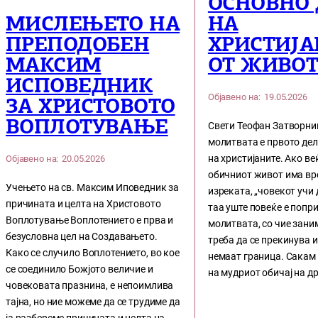
ОСНОВНО
НА
МИСЛЕЊЕТО НА
ХРИСТИЈА
ПРЕПОДОБЕН
ОТ ЖИВО
МАКСИМ
ИСПОВЕДНИК
Објавено на:
19.05.2026
ЗА ХРИСТОВОТО
ВОПЛОТУВАЊЕ
Свети Теофан Затворни
молитвата е првото де
на христијаните. Ако ве
Објавено на:
20.05.2026
обичниот живот има вр
Учењето на св. Максим Иповедник за
изреката, „човекот учи 
причината и целта на Христовото
таа уште повеќе е попр
Воплотување Воплотението е прва и
молитвата, со чие зан
безусловна цел на Создавањето.
треба да се прекинува и
Како се случило Воплотението, во кое
немаат граница. Сакам
се соединило Божјото величие и
на мудриот обичај на д
човековата празнина, е непоимлива
тајна, но ние можеме да се трудиме да