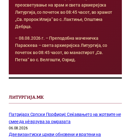
преосветување на храм и света архиерејска
Литургија, со почеток во 08:45 часот, во храмот
„Св. пророк Илија“ во с. Лактиње, Општина
Дебрца.
– 08.08.2026 г. – Преподобна маченичка
Параскева – света архиерејска Литургија, со
почеток во 08:45 часот, во манастирот „Св.
Петка“ во с. Велгошти, Охрид.
ЛИТУРГИЈА.МК
Патријарх Српски Порфириј: Сеќавањето на жртвите не
смее да нѐ врзува за омразата
06.08.2026
Две византиски цркви обновени и вратени на