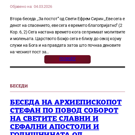
Објавено на:
04.03.2026
Втора беседа ,,За постот” од Свети Ефрем Сирин ,,Еве сега е
денот на спасението, еве сега е времето благопријатно” (2
Кор. 6, 2) Сега настана времето кога се примаат молитвите
и молењата. Царството Божјо сега е близу до секој кој му
служи на Бога и на правдата затоа што почнаа деновите
на чесниот пост за…
ПОВЕЌЕ
БЕСЕДИ
БЕСЕДА НА АРХИЕПИСКОПОТ
СТЕФАН ПО ПОВОД СОБОРОТ
НА СВЕТИТЕ СЛАВНИ И
СЕФАЛНИ АПОСТОЛИ И