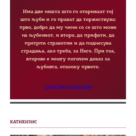
Има две нешта што го откриваат тој
што љуби и го прават да торжествува:
прво, добро да му чини со се што може
на љубениот, и второ, да прифати, да
претрпи стравотии и да поднесува
страдања, ако треба, за Него. При тоа,
второво е многу поголем доказ за
љубовта, отколку првото.
Свети Никола Кавасила
КАТИХИЗИС