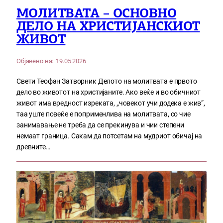
МОЛИТВАТА – ОСНОВНО
ДЕЛО НА ХРИСТИЈАНСКИОТ
ЖИВОТ
Објавено на:
19.05.2026
Свети Теофан Затворник Делото на молитвата е првото
дело во животот на христијаните. Ако веќе и во обичниот
живот има вредност изреката, „човекот учи додека е жив“,
таа уште повеќе е поприменлива на молитвата, со чие
занимавање не треба да се прекинува и чии степени
немаат граница. Сакам да потсетам на мудриот обичај на
древните…