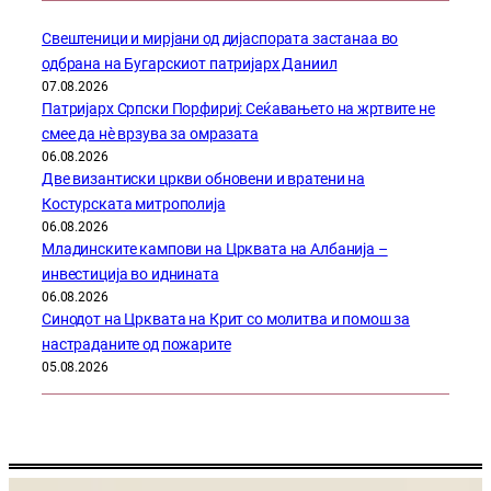
Свештеници и мирјани од дијаспората застанаа во
одбрана на Бугарскиот патријарх Даниил
07.08.2026
Патријарх Српски Порфириј: Сеќавањето на жртвите не
смее да нѐ врзува за омразата
06.08.2026
Две византиски цркви обновени и вратени на
Костурската митрополија
06.08.2026
Младинските кампови на Црквата на Албанија –
инвестиција во иднината
06.08.2026
Синодот на Црквата на Крит со молитва и помош за
настраданите од пожарите
05.08.2026