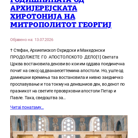
ГОДИШНИНАТА ОД
АРХИЈЕРЕЈСКАТА
ХИРОТОНИЈА НА
МИТРОПОЛИТОТ ГЕОРГИЈ
Објавено на:
13.07.2026
† Стефан, Архиепископ Охридски и Македонски
ПРОДОЛЖЕТЕ ГО АПОСТОЛСКОТО ДЕЛО[1] Светата
Црква востановила денови во кои им оддава поединечна
почит на секој од дванаесеттемина апостоли. Но, уште од
дамнешни времиња таа востановила и нивно заедничко
прославување и тоа токму на денешниов ден, во денот по
празникот на светите првоврховни апостоли Петар и
Павле. Така, сведоштва за…
Читај понатаму…