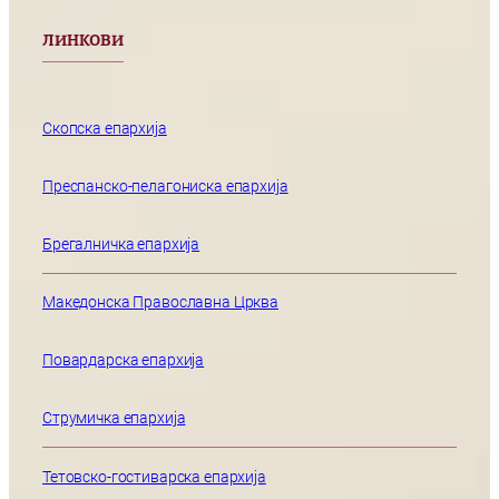
ЛИНКОВИ
Скопска епархија
Преспанско-пелагониска епархија
Брегалничка епархија
Македонска Православна Црква
Повардарска епархија
Струмичка епархија
Тетовско-гостиварска епархија