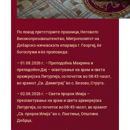
По повод претстојните празници, Неговото
Високопреосвештенство, Митрополитот на
Дебарско-кичевската епархија г. Георгиј, ќе
богослужи и ќе проповеда:
– 01.08.2026 г. – Преподобна Макрина и
преподобен Диј – осветување на храм и света
архиерејска Литургија, со почеток во 08:45 часот,
во храмот „Св. Димитриј“ во с. Безово, Струга.
– 02.08.2026 г. – Свети пророк Илија –
преосветување на храм и света архиерејска
Литургија, со почеток во 08:45 часот, во храмот
„Св. пророк Илија“ во с. Лактиње, Општина
Дебрца.