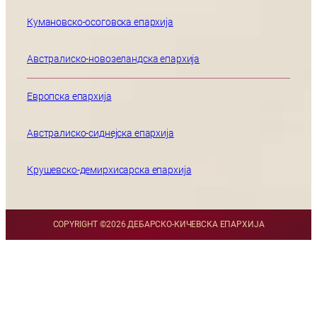
Кумановско-осоговска епархија
Австралиско-новозеландска епархија
Европска епархија
Австралиско-сиднејска епархија
Крушевско-демирхисарска епархија
COPYRIGHT ©
2026 ДЕБАРСКО-КИЧЕВСКА ЕПАРХИЈА