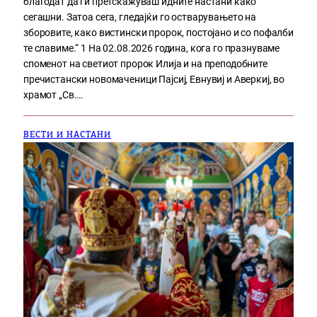
благодат да ги претскажуваш идните настани како
сегашни. Затоа сега, гледајќи го остварувањето на
зборовите, како вистински пророк, постојано и со пофалби
те славиме.“ 1 На 02.08.2026 година, кога го празнуваме
споменот на светиот пророк Илија и на преподобните
пречистански новомаченици Пајсиј, Евнувиј и Аверкиј, во
храмот „Св.…
ВЕСТИ И НАСТАНИ