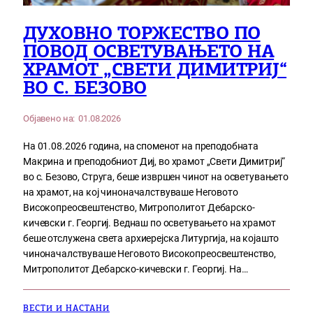
ДУХОВНО ТОРЖЕСТВО ПО
ПОВОД ОСВЕТУВАЊЕТО НА
ХРАМОТ „СВЕТИ ДИМИТРИЈ“
ВО С. БЕЗОВО
Објавено на:
01.08.2026
На 01.08.2026 година, на споменот на преподобната
Макрина и преподобниот Диј, во храмот „Свети Димитриј“
во с. Безово, Струга, беше извршен чинот на осветувањето
на храмот, на кој чиноначалствуваше Неговото
Високопреосвештенство, Митрополитот Дебарско-
кичевски г. Георгиј. Веднаш по осветувањето на храмот
беше отслужена света архиерејска Литургија, на којашто
чиноначалствуваше Неговото Високопреосвештенство,
Митрополитот Дебарско-кичевски г. Георгиј. На…
ВЕСТИ И НАСТАНИ