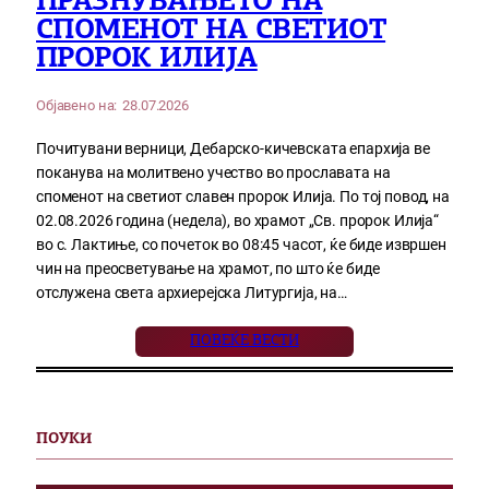
ПРАЗНУВАЊЕТО НА
СПОМЕНОТ НА СВЕТИОТ
ПРОРОК ИЛИЈА
Објавено на:
28.07.2026
Почитувани верници, Дебарско-кичевската епархија ве
поканува на молитвено учество во прославата на
споменот на светиот славен пророк Илија. По тој повод, на
02.08.2026 година (недела), во храмот „Св. пророк Илија“
во с. Лактиње, со почеток во 08:45 часот, ќе биде извршен
чин на преосветување на храмот, по што ќе биде
отслужена света архиерејска Литургија, на…
ПОВЕЌЕ ВЕСТИ
ПОУКИ