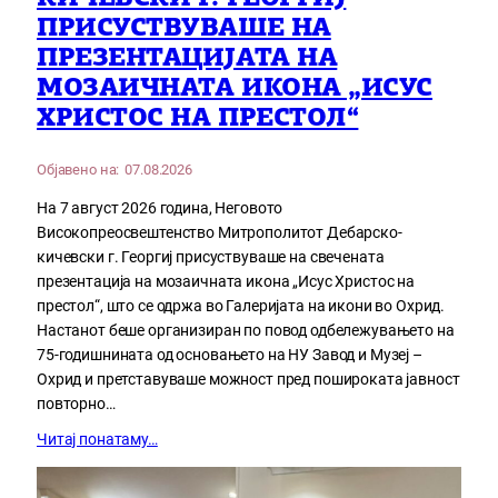
ПРИСУСТВУВАШЕ НА
ПРЕЗЕНТАЦИЈАТА НА
МОЗАИЧНАТА ИКОНА „ИСУС
ХРИСТОС НА ПРЕСТОЛ“
Објавено на:
07.08.2026
На 7 август 2026 година, Неговото
Високопреосвештенство Митрополитот Дебарско-
кичевски г. Георгиј присуствуваше на свечената
презентација на мозаичната икона „Исус Христос на
престол“, што се одржа во Галеријата на икони во Охрид.
Настанот беше организиран по повод одбележувањето на
75-годишнината од основањето на НУ Завод и Музеј –
Охрид и претставуваше можност пред пошироката јавност
повторно…
Читај понатаму…