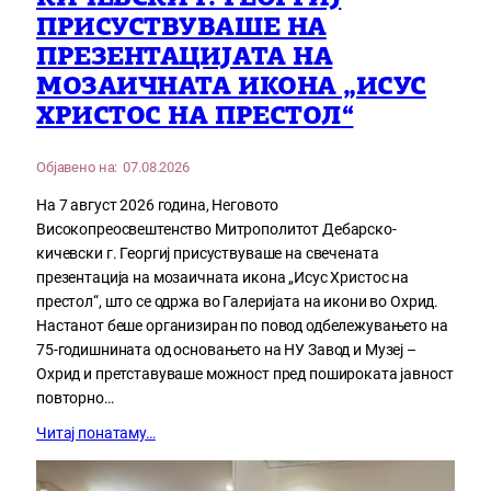
ПРИСУСТВУВАШЕ НА
ПРЕЗЕНТАЦИЈАТА НА
МОЗАИЧНАТА ИКОНА „ИСУС
ХРИСТОС НА ПРЕСТОЛ“
Објавено на:
07.08.2026
На 7 август 2026 година, Неговото
Високопреосвештенство Митрополитот Дебарско-
кичевски г. Георгиј присуствуваше на свечената
презентација на мозаичната икона „Исус Христос на
престол“, што се одржа во Галеријата на икони во Охрид.
Настанот беше организиран по повод одбележувањето на
75-годишнината од основањето на НУ Завод и Музеј –
Охрид и претставуваше можност пред пошироката јавност
повторно…
Читај понатаму…