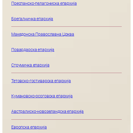
Преспанско-пелагониска епархија
Брегалничка епархија
Македонска Православна Црква
Повардарска епархија
Струмичка епархија
Тетовско-гостиварска епархија
Кумановско-осоговска епархија
Австралиско-новозеландска епархија
Европска епархија