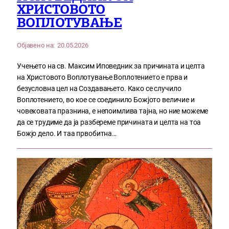
ХРИСТОВОТО
ВОПЛОТУВАЊЕ
Објавено на:
20.05.2026
Учењето на св. Максим Иповедник за причината и целта
на Христовото Воплотување Воплотението е прва и
безусловна цел на Создавањето. Како се случило
Воплотението, во кое се соединило Божјото величие и
човековата празнина, е непоимлива тајна, но ние можеме
да се трудиме да ја разбереме причината и целта на тоа
Божјо дело. И таа првобитна…