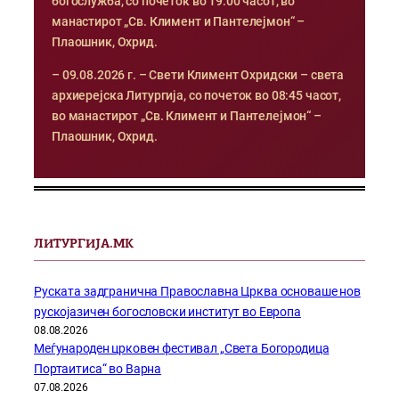
богослужба, со почеток во 19:00 часот, во
манастирот „Св. Климент и Пантелејмон“ –
Плаошник, Охрид.
– 09.08.2026 г. – Свети Климент Охридски – света
архиерејска Литургија, со почеток во 08:45 часот,
во манастирот „Св. Климент и Пантелејмон“ –
Плаошник, Охрид.
ЛИТУРГИЈА.МК
Руската задгранична Православна Црква основаше нов
рускојазичен богословски институт во Европа
08.08.2026
Меѓународен црковен фестивал „Света Богородица
Портаитиса“ во Варна
07.08.2026