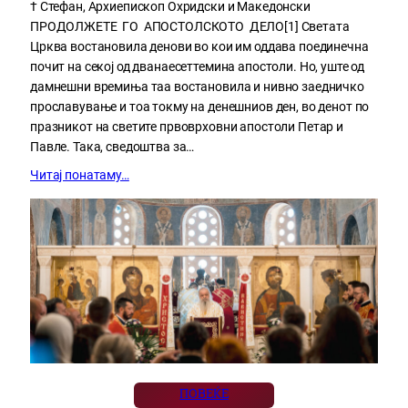
† Стефан, Архиепископ Охридски и Македонски
ПРОДОЛЖЕТЕ ГО АПОСТОЛСКОТО ДЕЛО[1] Светата
Црква востановила денови во кои им оддава поединечна
почит на секој од дванаесеттемина апостоли. Но, уште од
дамнешни времиња таа востановила и нивно заедничко
прославување и тоа токму на денешниов ден, во денот по
празникот на светите првоврховни апостоли Петар и
Павле. Така, сведоштва за…
Читај понатаму…
ПОВЕЌЕ