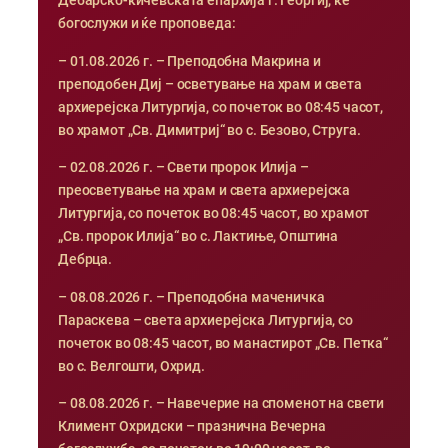
Дебарско-кичевската епархија г. Георгиј, ќе
богослужи и ќе проповеда:
– 01.08.2026 г. – Преподобна Макрина и
преподобен Диј – осветување на храм и света
архиерејска Литургија, со почеток во 08:45 часот,
во храмот „Св. Димитриј“ во с. Безово, Струга.
– 02.08.2026 г. – Свети пророк Илија –
преосветување на храм и света архиерејска
Литургија, со почеток во 08:45 часот, во храмот
„Св. пророк Илија“ во с. Лактиње, Општина
Дебрца.
– 08.08.2026 г. – Преподобна маченичка
Параскева – света архиерејска Литургија, со
почеток во 08:45 часот, во манастирот „Св. Петка“
во с. Велгошти, Охрид.
– 08.08.2026 г. – Навечерие на споменот на свети
Климент Охридски – празнична Вечерна