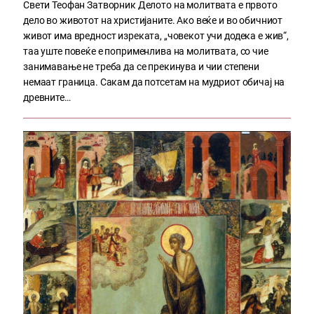
Свети Теофан Затворник Делото на молитвата е првото
дело во животот на христијаните. Ако веќе и во обичниот
живот има вредност изреката, „човекот учи додека е жив“,
таа уште повеќе е поприменлива на молитвата, со чие
занимавање не треба да се прекинува и чии степени
немаат граница. Сакам да потсетам на мудриот обичај на
древните…