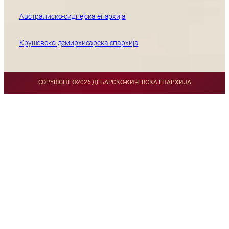
Австралиско-сиднејска епархија
Крушевско-демирхисарска епархија
COPYRIGHT ©
2026 ДЕБАРСКО-КИЧЕВСКА ЕПАРХИЈА