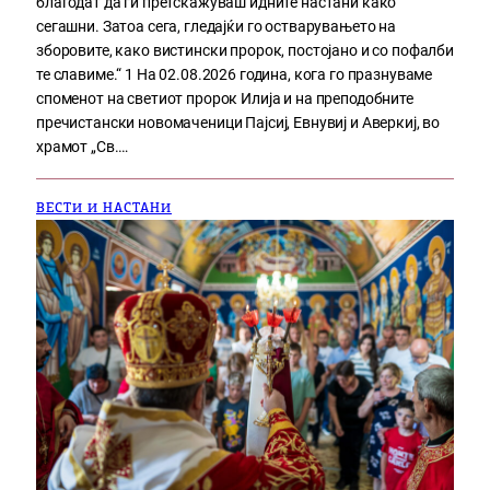
благодат да ги претскажуваш идните настани како
сегашни. Затоа сега, гледајќи го остварувањето на
зборовите, како вистински пророк, постојано и со пофалби
те славиме.“ 1 На 02.08.2026 година, кога го празнуваме
споменот на светиот пророк Илија и на преподобните
пречистански новомаченици Пајсиј, Евнувиј и Аверкиј, во
храмот „Св.…
ВЕСТИ И НАСТАНИ