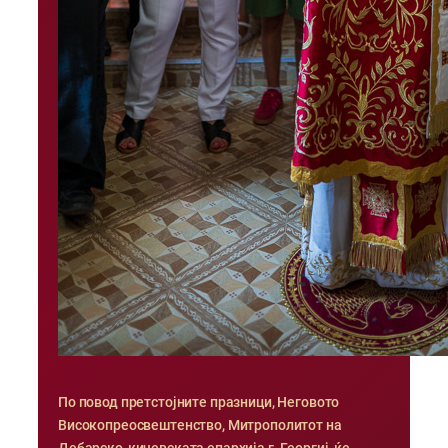
По повод претстојните празници, Неговото
Високопреосвештенство, Митрополитот на