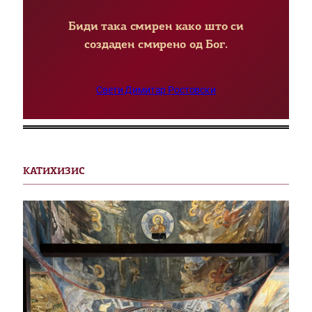
Биди така смирен како што си
создаден смирено од Бог.
Свети Димитар Ростовски
КАТИХИЗИС