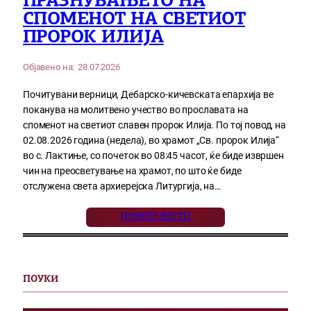
ПРАЗНУВАЊЕТО НА
СПОМЕНОТ НА СВЕТИОТ
ПРОРОК ИЛИЈА
Објавено на:
28.07.2026
Почитувани верници, Дебарско-кичевската епархија ве
поканува на молитвено учество во прославата на
споменот на светиот славен пророк Илија. По тој повод, на
02.08.2026 година (недела), во храмот „Св. пророк Илија“
во с. Лактиње, со почеток во 08:45 часот, ќе биде извршен
чин на преосветување на храмот, по што ќе биде
отслужена света архиерејска Литургија, на…
ПОВЕЌЕ ВЕСТИ
ПОУКИ