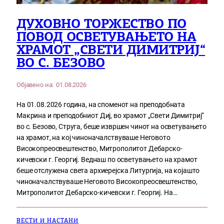
ДУХОВНО ТОРЖЕСТВО ПО
ПОВОД ОСВЕТУВАЊЕТО НА
ХРАМОТ „СВЕТИ ДИМИТРИЈ“
ВО С. БЕЗОВО
Објавено на:
01.08.2026
На 01.08.2026 година, на споменот на преподобната
Макрина и преподобниот Диј, во храмот „Свети Димитриј“
во с. Безово, Струга, беше извршен чинот на осветувањето
на храмот, на кој чиноначалствуваше Неговото
Високопреосвештенство, Митрополитот Дебарско-
кичевски г. Георгиј. Веднаш по осветувањето на храмот
беше отслужена света архиерејска Литургија, на којашто
чиноначалствуваше Неговото Високопреосвештенство,
Митрополитот Дебарско-кичевски г. Георгиј. На…
ВЕСТИ И НАСТАНИ