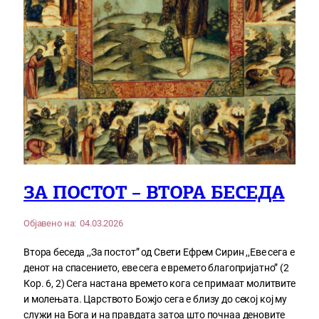
ЗА ПОСТОТ – ВТОРА БЕСЕДА
Објавено на:
04.03.2026
Втора беседа ,,За постот” од Свети Ефрем Сирин ,,Еве сега е
денот на спасението, еве сега е времето благопријатно” (2
Кор. 6, 2) Сега настана времето кога се примаат молитвите
и молењата. Царството Божјо сега е близу до секој кој му
служи на Бога и на правдата затоа што почнаа деновите