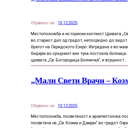
Објавено на:
10.12.2025
Местоположба и историски контекст Црквата „Св
во стариот дел од градот, непосредно до ѕидот 
брегот на Охридското Езеро. Изградена е во маа
бидејќи во средниот век тука постоела болница.
црквата „Св. Богородица Болничка“, и всушност…
„Мали Свети Врачи – Коз
Објавено на:
10.12.2025
Местоположба, посветеност и архитектонска по
посветена на „Св. Козма и Дамјан“ во градот Охр