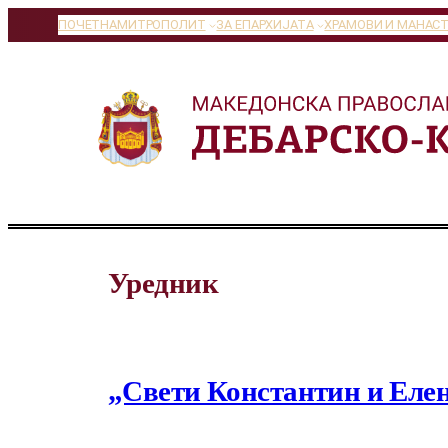
Оди
ПОЧЕТНА
МИТРОПОЛИТ
ЗА ЕПАРХИЈАТА
ХРАМОВИ И МАНАС
на
содржината
Уредник
„Свети Константин и Еле