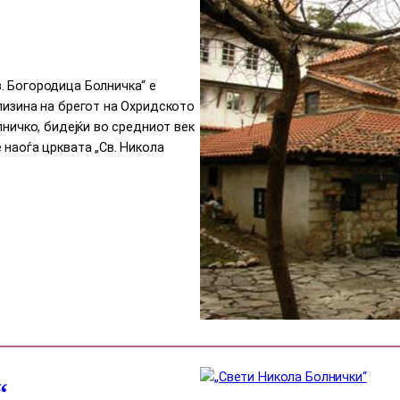
. Богородица Болничка“ е
лизина на брегот на Охридското
лничко, бидејќи во средниот век
 наоѓа црквата „Св. Никола
“