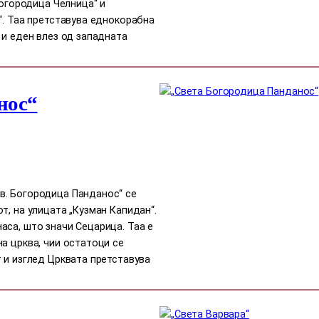
Богородица Челница“ и
“. Таа претставува еднокорабна
 и еден влез од западната
нос“
в. Богородица Панданос“ се
т, на улицата „Кузман Капидан“.
аса, што значи Сецарица. Таа е
а црква, чии остатоци се
 и изглед Црквата претставува