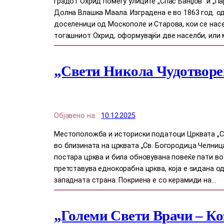
градот Охрид помеѓу улиците „Спас Банџов“ и „Па
Долна Влашка Маала. Изградена е во 1863 год. о
доселеници од Москополе и Старова, кои се нас
тогашниот Охрид, оформувајќи две населби, или 
„Свети Никола Чудотворе
Објавено на:
10.12.2025
Местоположба и историски податоци Црквата „Св
во близината на црквата „Св. Богородица Челница
постара црква и била обновувана повеќе пати во 
претставува еднокорабна црква, која е ѕидана од
западната страна. Покриена е со керамиди на…
„Големи Свети Врачи – Ко