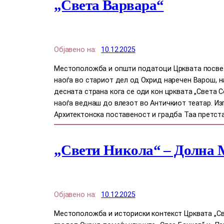
„Света Варвара“
Објавено на:
10.12.2025
Местоположба и општи податоци Црквата посвете
наоѓа во стариот дел од Охрид наречен Варош, 
десната страна кога се оди кон црквата „Света С
наоѓа веднаш до влезот во Античкиот театар. Изг
Архитектонска поставеност и градба Таа претст
„Свети Никола“ – Долна 
Објавено на:
10.12.2025
Местоположба и историски контекст Црквата „Св.