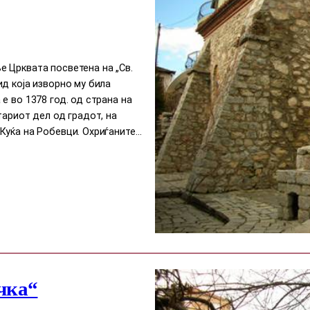
 Црквата посветена на „Св.
д која изворно му била
е во 1378 год. од страна на
тариот дел од градот, на
Куќа на Робевци. Охриѓаните…
чка“