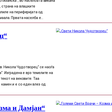
ртизанска“, во населбата викана
д страна на влашките
елиле на периферијата од
маала. Првата населба е…
ц“
. Никола Чудотворец“ се наоѓа
“. Изградена е врз темелите на
текот на вековите. Таа
 камен и е со еден влез од
зма и Дамјан“