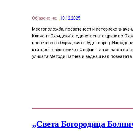
Објавено на:
10.12.2025
Местоположба, посветеност и историско значење
Климент Охридски“ е единствената црква во Охри
посветена на Охридскиот Чудотворец. Изградена 
ктиторот свештеникот Стефан. Таа се наоѓа во с
улицата Методи Патчев и веднаш над познатата 
„Света Богородица Болни