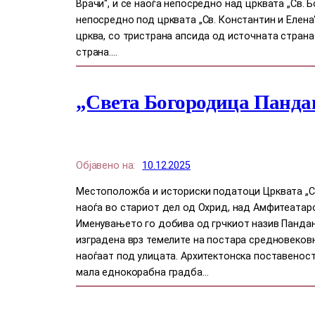
Врачи“, и се наоѓа непосредно над црквата „Св. 
непосредно под црквата „Св. Константин и Елена
црква, со тристрана апсида од источната страна
страна.…
„Света Богородица Панда
Објавено на:
10.12.2025
Местоположба и историски податоци Црквата „С
наоѓа во стариот дел од Охрид, над Амфитеатаро
Именувањето го добива од грчкиот назив Пандан
изградена врз темелите на постара средновековн
наоѓаат под улицата. Архитектонска поставеност
мала еднокорабна градба…