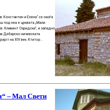
. Константин и Елена“ се наоѓа
аш под неа е црквата „Мали
в. Климент Охридски“, и западно
на Дебарско-кичевската
рајот на XIV век. Ктитор…
“ – Мал Свети