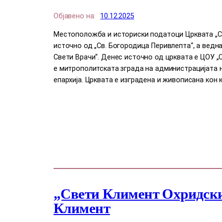
Објавено на:
10.12.2025
Местоположба и историски податоци Црквата „Св
источно од „Св. Богородица Перивлепта“, а ведн
Свети Врачи“. Денес источно од црквата е ЦОУ „С
е митрополитската зграда на администрацијата 
епархија. Црквата е изградена и живописана кон к
„Свети Климент Охридски
Климент