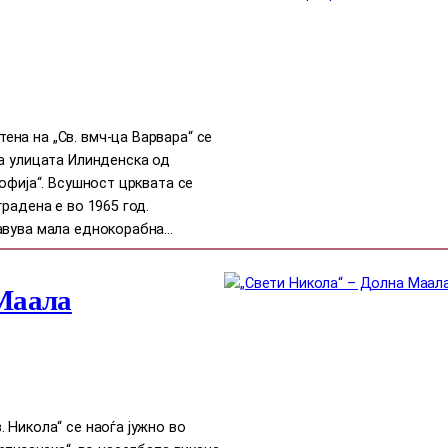
на на „Св. вмч-ца Варвара“ се
на улицата Илинденска од
офија“. Всушност црквата се
радена е во 1965 год.
авува мала еднокорабна…
Маала
 Никола“ се наоѓа јужно во