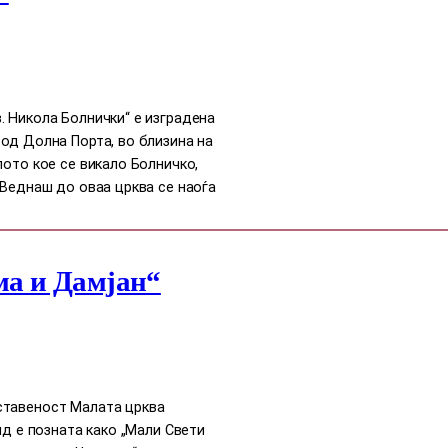
. Никола Болнички“ е изградена
од Долна Порта, во близина на
лото кое се викало Болничко,
 Веднаш до оваа црква се наоѓа
ма и Дамјан“
ставеност Малата црква
ид е позната како „Мали Свети