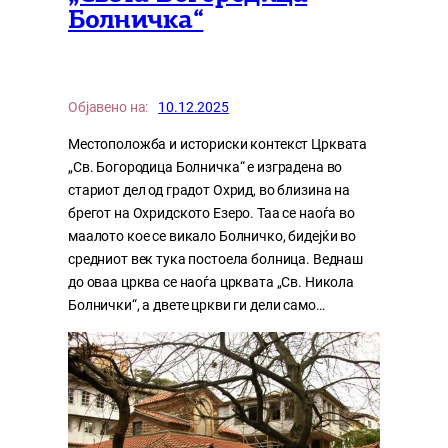
Болничка“
Објавено на:
10.12.2025
Местоположба и историски контекст Црквата
„Св. Богородица Болничка“ е изградена во
стариот дел од градот Охрид, во близина на
брегот на Охридското Езеро. Таа се наоѓа во
маалото кое се викало Болничко, бидејќи во
средниот век тука постоела болница. Веднаш
до оваа црква се наоѓа црквата „Св. Никола
Болнички“, а двете цркви ги дели само…