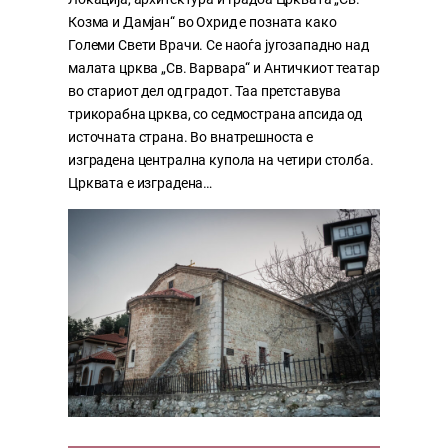
Козма и Дамјан“ во Охрид е позната како
Големи Свети Врачи. Се наоѓа југозападно над
малата црква „Св. Варвара“ и Античкиот театар
во стариот дел од градот. Таа претставува
трикорабна црква, со седмострана апсида од
источната страна. Во внатрешноста е
изградена централна купола на четири столба.
Црквата е изградена…