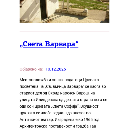
„Света Варвара“
Објавено на:
10.12.2025
Местоположба и општи податоци Црквата
посветена на „Св. вмч-ца Варвара“ се наоѓа во
стариот дел од Охрид наречен Варош, на
улицата Илинденска од десната страна кога се
оди кон црквата „Света Софија“. Всушност
црквата се наоѓа веднаш до влезот во
Античкиот театар. Изградена е во 1965 год.
Архитектонска поставеност и градба Таа