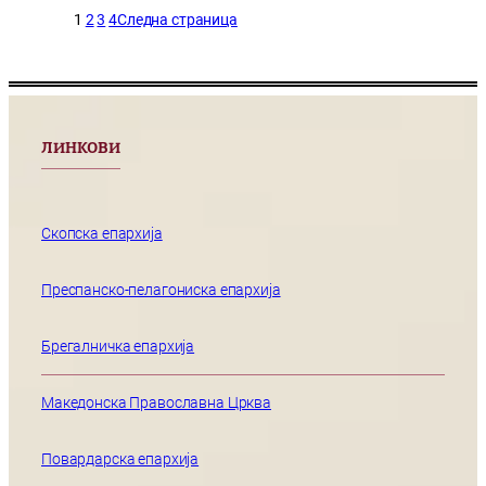
1
2
3
4
Следна страница
ЛИНКОВИ
Скопска епархија
Преспанско-пелагониска епархија
Брегалничка епархија
Македонска Православна Црква
Повардарска епархија