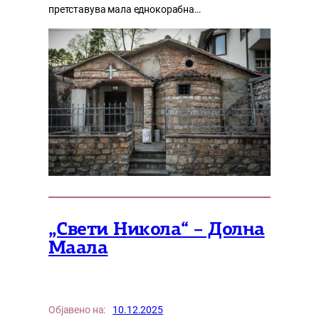
претставува мала еднокорабна…
„Свети Никола“ – Долна
Маала
Објавено на:
10.12.2025