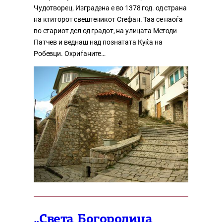
Чудотворец. Изградена е во 1378 год. од страна
на ктиторот свештеникот Стефан. Таа се наоѓа
во стариот дел од градот, на улицата Методи
Патчев и веднаш над познатата Куќа на
Робевци. Охриѓаните…
„Света Богородица