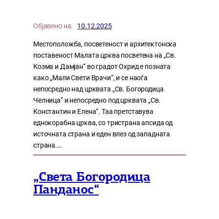
Објавено на:
10.12.2025
Местоположба, посветеност и архитектонска
поставеност Малата црква посветена на „Св.
Козма и Дамјан“ во градот Охрид е позната
како „Мали Свети Врачи“, и се наоѓа
непосредно над црквата „Св. Богородица
Челница“ и непосредно под црквата „Св.
Константин и Елена“. Таа претставува
еднокорабна црква, со тристрана апсида од
источната страна и еден влез од западната
страна.…
„Света Богородица
Панданос“