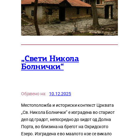
„Свети Никола
Болнички“
Објавено на:
10.12.2025
Местоположба и историски контекст Црквата
„Св. Никола Болнички“ е изградена во стариот
дел од градот, непосредно до ѕидот од Долна
Порта, во близина на брегот на Охридското
Езеро. Изградена е во маалото кое се викало