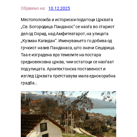
Објавено на:
10.12.2025
Местоположба и историски податоци Црквата
„Св. Богородица Панданос“ се наоѓа во стариот
дел од Охрид, над Амфитеатарот, на улицата
„Кузман Капидан“. Именувањето го добива од
грчкиот назив Панданаса, што значи Сецарица.
Таа е изградена врз темелите на постара
средновековна црква, чии остатоци се наоѓаат
под улицата. Архитектонска поставеност и
изглед Црквата претставува мала еднокорабна
градба…