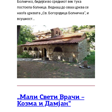
Болничко, бидејќи во средниот век тука
постоела болница. Веднаш до оваа црква се
наоѓа црквата „Св. Богородица Болничка“, и
всушност…
„Мали Свети Врачи –
Козма и Дамјан“