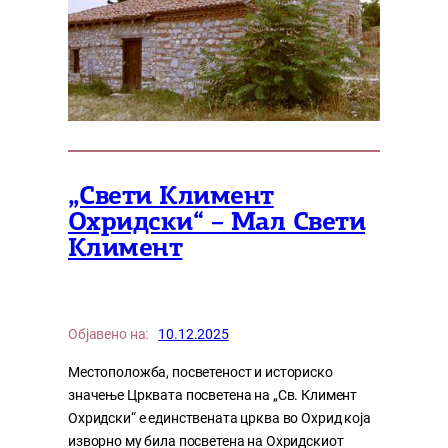
„Свети Климент
Охридски“ – Мал Свети
Климент
Објавено на:
10.12.2025
Местоположба, посветеност и историско
значење Црквата посветена на „Св. Климент
Охридски“ е единствената црква во Охрид која
изворно му била посветена на Охридскиот