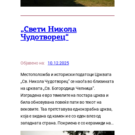
„Свети Никола
Чудотворец“
Објавено на:
10.12.2025
Местоположба и историски податоци Црквата
„Св. Никола Чудотворец“ се наоѓа во близината
на црквата „Св. Богородица Челница“.
Изградена е врз темелите на постара црква и
била обновувана повеќе пати во текот на
вековите. Таа претставува еднокорабна црква,
која е ѕидана од камен и е со еден влез од
западната страна. Покриена е со керамиди на…