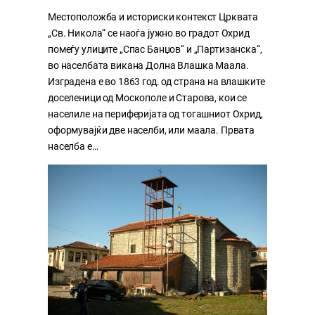
Местоположба и историски контекст Црквата
„Св. Никола“ се наоѓа јужно во градот Охрид
помеѓу улиците „Спас Банџов“ и „Партизанска“,
во населбата викана Долна Влашка Маала.
Изградена е во 1863 год. од страна на влашките
доселеници од Москополе и Старова, кои се
населиле на периферијата од тогашниот Охрид,
оформувајќи две населби, или маала. Првата
населба е…