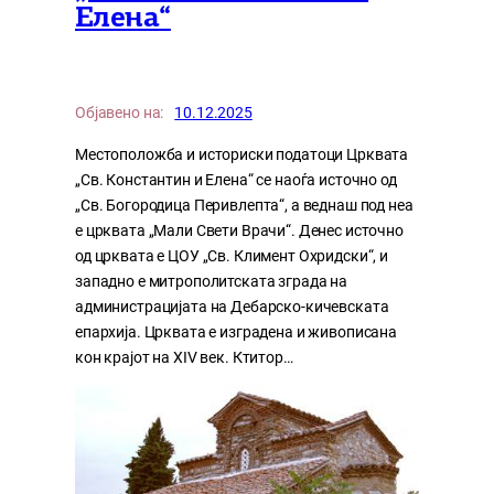
Елена“
Објавено на:
10.12.2025
Местоположба и историски податоци Црквата
„Св. Константин и Елена“ се наоѓа источно од
„Св. Богородица Перивлепта“, а веднаш под неа
е црквата „Мали Свети Врачи“. Денес источно
од црквата е ЦОУ „Св. Климент Охридски“, и
западно е митрополитската зграда на
администрацијата на Дебарско-кичевската
епархија. Црквата е изградена и живописана
кон крајот на XIV век. Ктитор…