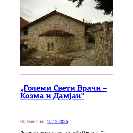
„Големи Свети Врачи –
Козма и Дамјан“
Објавено на:
10.12.2025
Локација, архитектура и градба Црквата „Св.