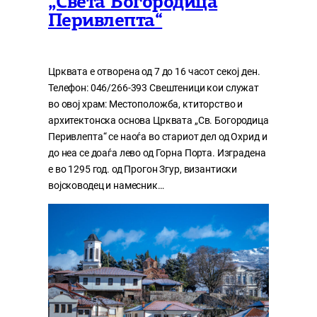
„Света Богородица
Перивлепта“
Црквата е отворена од 7 до 16 часот секој ден.
Телефон: 046/266-393 Свештеници кои служат
во овој храм: Местоположба, ктиторство и
архитектонска основа Црквата „Св. Богородица
Перивлепта“ се наоѓа во стариот дел од Охрид и
до неа се доаѓа лево од Горна Порта. Изградена
е во 1295 год. од Прогон Згур, византиски
војсководец и намесник…