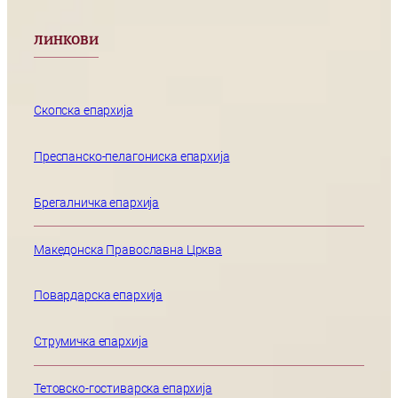
ЛИНКОВИ
Скопска епархија
Преспанско-пелагониска епархија
Брегалничка епархија
Македонска Православна Црква
Повардарска епархија
Струмичка епархија
Тетовско-гостиварска епархија