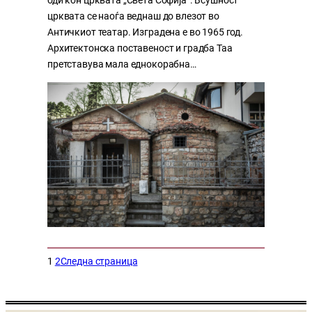
оди кон црквата „Света Софија“. Всушност
црквата се наоѓа веднаш до влезот во
Античкиот театар. Изградена е во 1965 год.
Архитектонска поставеност и градба Таа
претставува мала еднокорабна…
1
2
Следна страница