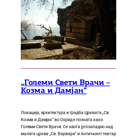
„Големи Свети Врачи –
Козма и Дамјан“
Локација, архитектура и градба Црквата „Св.
Козма и Дамјан“ во Охрид е позната како
Големи Свети Врачи. Се наоѓа југозападно над
малата црква „Св. Варвара“ и Античкиот театар