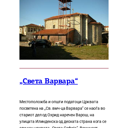
„Света Варвара“
Местоположба и општи податоци Црквата
посветена на „Св. вмч-ца Варвара“ се наоѓа во
стариот дел од Охрид наречен Варош, на
улицата Илинденска од десната страна кога се