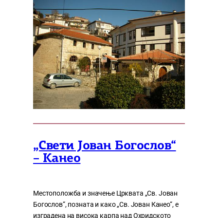
„Свети Јован Богослов“
– Канео
Местоположба и значење Црквата „Св. Јован
Богослов“, позната и како „Св. Јован Канео“, е
изградена на висока карпа над Охридското