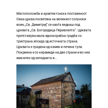
Местоположба и архитектонска поставеност
Оваа црква посветена на великиот солунски
воин „Св. Димитриј“ се наоѓа веднаш под
црквата „Св. Богородица Перивлепта“. Црквата
претставува мала еднокорабна градба со
тристрана апсида од источната страна.
Црквата е градена од камен и печена тула.
Покриена е со керамиди на две страни и во неа
има влез од западната и…