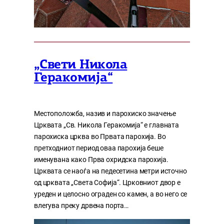
„Свети Никола
Геракомија“
Местоположба, назив и парохиско значење
Црквата „Св. Никола Геракомија“ е главната
парохиска црква во Првата парохија. Во
претходниот период оваа парохија беше
именувана како Прва охридска парохија.
Црквата се наоѓа на педесетина метри источно
од црквата „Света Софија“. Црковниот двор е
уреден и целосно ограден со камен, а во него се
влегува преку дрвена порта…