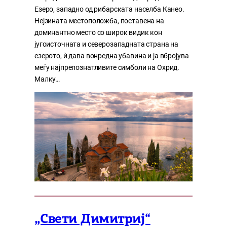
Езеро, западно од рибарската населба Канео.
Нејзината местоположба, поставена на
доминантно место со широк видик кон
југоисточната и северозападната страна на
езерото, ѝ дава вонредна убавина и ја вбројува
меѓу најпрепознатливите симболи на Охрид.
Малку…
„Свети Димитриј“