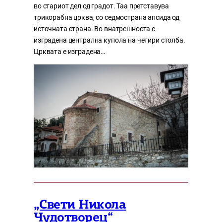
во стариот дел од градот. Таа претставува
трикорабна црква, со седмострана апсида од
источната страна. Во внатрешноста е
изградена централна купола на четири столба.
Црквата е изградена…
„Свети Никола
Чудотворец“