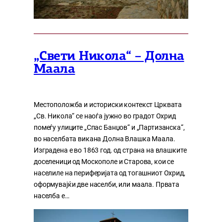
„Свети Никола“ – Долна
Маала
Местоположба и историски контекст Црквата
„Св. Никола“ се наоѓа јужно во градот Охрид
помеѓу улиците „Спас Банџов“ и „Партизанска“,
во населбата викана Долна Влашка Маала.
Изградена е во 1863 год. од страна на влашките
доселеници од Москополе и Старова, кои се
населиле на периферијата од тогашниот Охрид,
оформувајќи две населби, или маала. Првата
населба е…