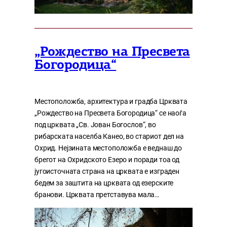
„Рождество на Пресвета
Богородица“
Местоположба, архитектура и градба Црквата
„Рождество на Пресвета Богородица“ се наоѓа
под црквата „Св. Јован Богослов“, во
рибарската населба Канео, во стариот дел на
Охрид. Нејзината местоположба е веднаш до
брегот на Охридското Езеро и поради тоа од
југоисточната страна на црквата е изграден
бедем за заштита на црквата од езерските
бранови. Црквата претставува мала…