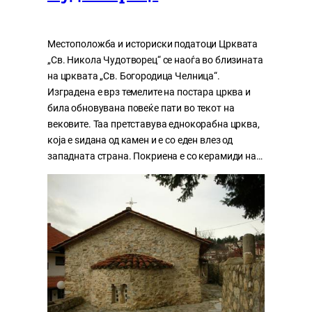
Местоположба и историски податоци Црквата
„Св. Никола Чудотворец“ се наоѓа во близината
на црквата „Св. Богородица Челница“.
Изградена е врз темелите на постара црква и
била обновувана повеќе пати во текот на
вековите. Таа претставува еднокорабна црква,
која е ѕидана од камен и е со еден влез од
западната страна. Покриена е со керамиди на…