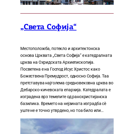
„Света Софија“
Местоположба, потекло и архитектонска
основа Црквата „Света Софија“ е катедралната
црква на Охридската Архиепископија.
Посветена е на Господ Исус Христос како
Божествена Премудрост, односно Софија. Таа
претставува најголема средновековна црква во
Дебарско-кичевската епархија. Катедралата е
изградена врз темелите од ранохристијанска
базилика. Времето на нејзината изградба сè
уште не е точно утврдено, но тоа било или…