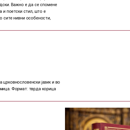
дски. Важно е да се спомене
а и поетски стил, што е
о сите нивни особености,
а црковнословенски јазик и во
мица. Формат: тврда корица