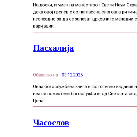
Најдоски, игумен на манастирот Свети Наум Охри
дека овој препев е со нагласена слоговна ритмик
неопходно за да се запазат црковните мелодии с
варијации…
Пасхалија
Објавено на:
03.12.2025
Оваа богослужбена книга е фототипно издание н
неа се поместени богослужбите од Светлата сед
Цена:
Часослов