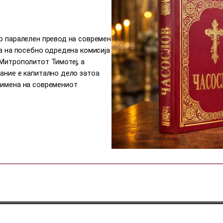
со паралелен превод на современ
на на посебно одредена комисија
 Митрополитот Тимотеј, а
ание е капитално дело затоа
римена на современиот