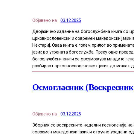
Објавено на:
03.12.2025
Двојазично издание на богослужбена книга со цр
црковнословенски и современ македонски јазик 
Нектариј. Оваа книга е голем прилог во примена
јазик во утрената богослужба. Преку овие прево
богослужбени книги се овозможува младите ген
разбираат црковнословенскиот јазик да можат д
Осмогласник (Воскресник
Објавено на:
03.12.2025
Зборник со воскресните-неделни песнопенија на 
современ македонски јазик и стручно уредени о