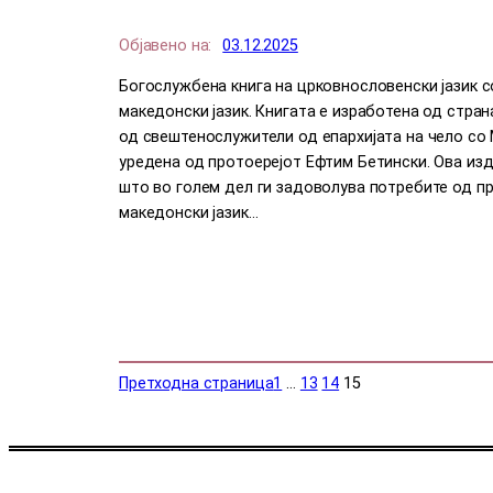
Објавено на:
03.12.2025
Богослужбена книга на црковнословенски јазик 
македонски јазик. Книгата е изработена од стра
од свештенослужители од епархијата на чело со
уредена од протоерејот Ефтим Бетински. Ова изд
што во голем дел ги задоволува потребите од п
македонски јазик…
Претходна страница
1
…
13
14
15