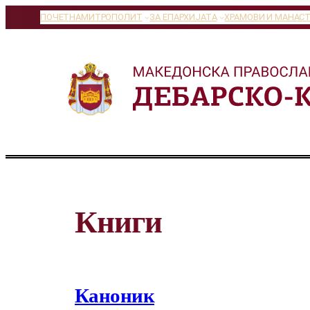
Оди
ПОЧЕТНА
МИТРОПОЛИТ
ЗА ЕПАРХИЈАТА
ХРАМОВИ И МАНАС
на
содржината
Книги
Каноник