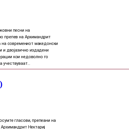
ковни песни на
во препев на Архимандрит
та на современиот македонски
ди и двојазично издадени
ерации кои недоволно го
а учествуваат…
)
осумте гласови, препеани на
д Архимандрит Нектариј