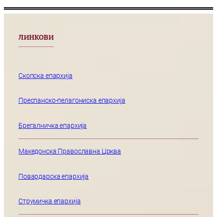
ЛИНКОВИ
Скопска епархија
Преспанско-пелагониска епархија
Брегалничка епархија
Македонска Православна Црква
Повардарска епархија
Струмичка епархија