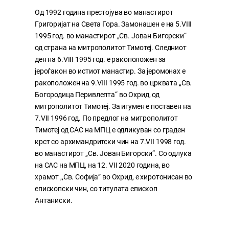
Од 1992 година престојува во манастирот
Григоријат на Света Гора. Замонашен е на 5.VIII
1995 год. во манастирот „Св. Јован Бигорски“
од страна на митрополитот Тимотеј. Следниот
ден на 6.VIII 1995 год. е ракоположен за
јероѓакон во истиот манастир. За јеромонах е
ракоположен на 9.VIII 1995 год. во црквата „Св.
Богородица Перивлепта“ во Охрид, од
митрополитот Тимотеј. За игумен е поставен на
7.VII 1996 год. По предлог на митрополитот
Тимотеј од САС на МПЦ е одликуван со граден
крст со архимандритски чин на 7.VII 1998 год.
во манастирот „Св. Јован Бигорски“. Со одлука
на САС на МПЦ, на 12. VII 2020 година, во
храмот ,,Св. Софија” во Охрид, е хиротонисан во
епископски чин, со титулата епископ
Антаниски.