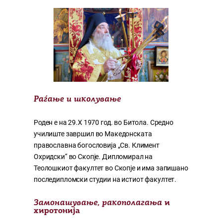
Раѓање и школување
Роден е на 29.X 1970 год. во Битола. Средно
училиште завршил во Македонската
православна богословија „Св. Климент
Охридски“ во Скопје. Дипломирал на
Теолошкиот факултет во Скопје и има запишано
последипломски студии на истиот факултет.
Замонашување, ракополагања
и
хиротонија