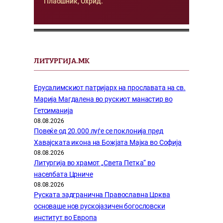
Плаошник, Охрид.
ЛИТУРГИЈА.МК
Ерусалимскиот патријарх на прославата на св.
Марија Магдалена во рускиот манастир во
Гетсиманија
08.08.2026
Повеќе од 20.000 луѓе се поклонија пред
Хавајската икона на Божјата Мајка во Софија
08.08.2026
Литургија во храмот „Света Петка“ во
населбата Црниче
08.08.2026
Руската задгранична Православна Црква
основаше нов рускојазичен богословски
институт во Европа