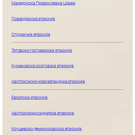
Македонска Православна Црква
Повардарска епархија
Струмичка епархија
Тетовско-гостиварска епархија
Кумановско-осоговска епархија
Австралиско-новозеландска епархија
Европска епархија
Австралиско-сиднејска епархија
Крушевско-демирхисарска епархија