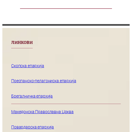
ЛИНКОВИ
Скопска епархија
Преспанско-пелагониска епархија
Брегалничка епархија
Македонска Православна Црква
Повардарска епархија