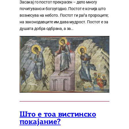
Засакај го постот прекрасен – дело многу
почитувано и богоугодно. Постот е кочија што
вознесува на небото. Постот ги раѓа пророците;
на законодавците им дава мудрост. Постот е за
душата добра одбрана, а за…
Што е тоа вистинско
покајание?