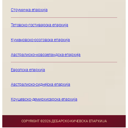
Струмичка епархија
Тетовско-гостиварска епархија
Кумановско-осоговска епархија
Австралиско-новозеландска епархија
Европска епархија
Австралиско-сиднејска епархија
Крушевско-демирхисарска епархија
COPYRIGHT ©
2026 ДЕБАРСКО-КИЧЕВСКА ЕПАРХИЈА