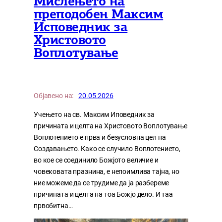
Мислењето на
преподобен Максим
Исповедник за
Христовото
Воплотување
Објавено на:
20.05.2026
Учењето на св. Максим Иповедник за
причината и целта на Христовото Воплотување
Воплотението е прва и безусловна цел на
Создавањето. Како се случило Воплотението,
во кое се соединило Божјото величие и
човековата празнина, е непоимлива тајна, но
ние можеме да се трудиме да ја разбереме
причината и целта на тоа Божјо дело. И таа
првобитна…