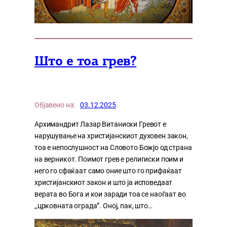
Што е тоа грев?
Објавено на:
03.12.2025
Архимандрит Лазар Витаниски Гревот е
нарушување на христијанскиот духовен закон,
тоа е непослушност на Словото Божјо од страна
на верникот. Поимот грев е религиски поим и
него го сфаќаат само оние што го прифаќаат
христијанскиот закон и што ја исповедаат
верата во Бога и кои заради тоа се наоѓаат во
,,црковната ограда”. Оној, пак, што…