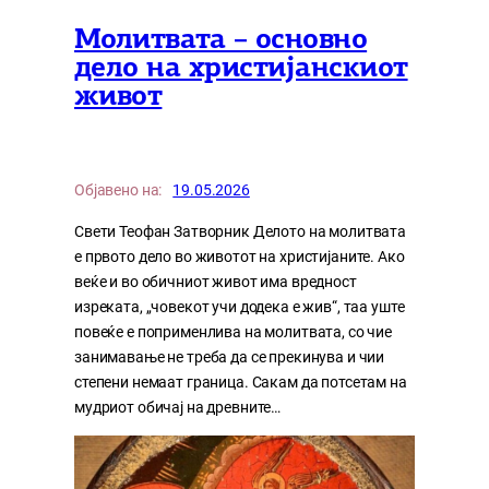
Молитвата – основно
дело на христијанскиот
живот
Објавено на:
19.05.2026
Свети Теофан Затворник Делото на молитвата
е првото дело во животот на христијаните. Ако
веќе и во обичниот живот има вредност
изреката, „човекот учи додека е жив“, таа уште
повеќе е поприменлива на молитвата, со чие
занимавање не треба да се прекинува и чии
степени немаат граница. Сакам да потсетам на
мудриот обичај на древните…