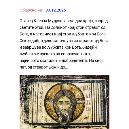
Објавено на:
03.12.2025
Старец Клеопа Мудроста има два краја, според
светите отци. На долниот крај стои стравот од
Бога, а на горниот крај стои љубовта кон Бога.
Секое добро дело започнува со стравот од Бога
и завршува во љубовта кон Бога, бидејќи
љубовта е врската на совршенството,
највишото скалило на добродетелта. На овој
пат, од стравот Божји до…