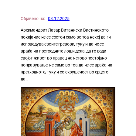
Објавено на:
03.12.2025
Архимандрит Лазар Витаниски Вистинското
покајание не се состои само во тоа некој да ги
исповедува своите гревови, туку и да не се
враќа на претходните лоши дела, да го води
својот живот во правец на негово постојано
поправување; не само во тоа да не се враќа на
претходното, туку и со скрушеност во срцето
да…