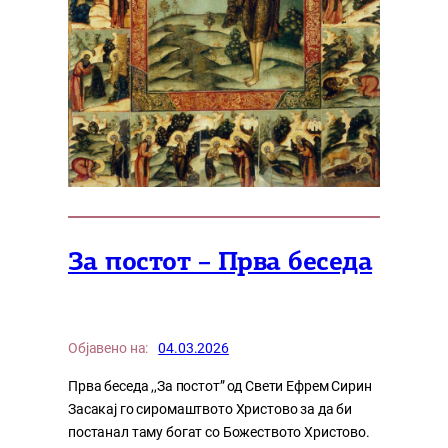
За постот – Прва беседа
Објавено на:
04.03.2026
Прва беседа ,,За постот” од Свети Ефрем Сирин
Засакај го сиромаштвото Христово за да би
постанал таму богат со Божеството Христово.