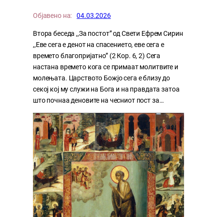
Објавено на:
04.03.2026
Втора беседа ,,За постот” од Свети Ефрем Сирин
,,Еве сега е денот на спасението, еве сега е
времето благопријатно” (2 Кор. 6, 2) Сега
настана времето кога се примаат молитвите и
молењата. Царството Божјо сега е близу до
секој кој му служи на Бога и на правдата затоа
што почнаа деновите на чесниот пост за…