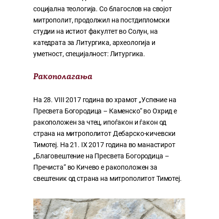
социјална теологија. Со благослов на својот
митрополит, продолжил на постдипломски
студии на истиот факултет во Солун, на
катедрата за Литургика, археологија и
уметност, специјалност: Литургика.
Ракополагања
На 28. VIII 2017 година во храмот „Успение на
Пресвета Богородица – Каменско“ во Охрид е
ракоположен за чтец, ипоѓакон и ѓакон од
страна на митрополитот Дебарско-кичевски
Тимотеј. На 21. IX 2017 година во манастирот
„Благовештение на Пресвета Богородица –
Пречиста“ во Кичево е ракоположен за
свештеник од страна на митрополитот Тимотеј.