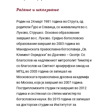
Раѓање и школување
Роден на 24 март 1981 година во Струга, од
родители Ѓуро и Славица, со живеалиште во с.
Луково, Струшко. Основно образование
завршил во с. Луково. Средно богословско
образование завршил во 2003 година во
Македонската православна богословија „Св.
Климент Охридски“ во Драчево – Скопје. Со
благослов на надлежниот митрополит Тимотеј и
со благослов на Светиот архијерејски синод на
МПЦ, во 2003 година се запишал на
Московската православна духовна академија
во Москва, која ја завршил во 2007 година.
Постдипломските студии ги завршил во 2012
година и се стекнал со степен магистер по
богословски науки. Во 2015 година се запишал
на докторски студии на Институтот за