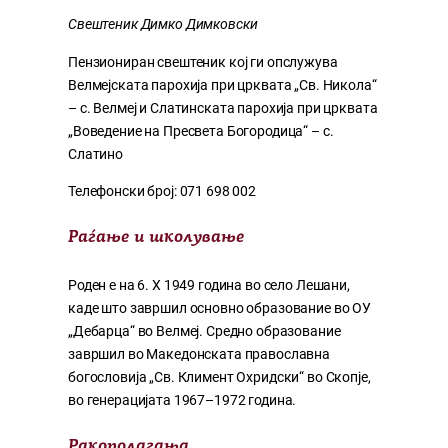
Свештеник Димко Димковски
Пензиониран свештеник кој ги опслужува
Велмејската парохија при црквата „Св. Никола“
– с. Велмеј и Слатинската парохија при црквата
„Воведение на Пресвета Богородица“ – с.
Слатино
Телефонски број: 071 698 002
Раѓање и школување
Роден е на 6. X 1949 година во село Лешани,
каде што завршил основно образование во ОУ
„Дебарца“ во Велмеј. Средно образование
завршил во Македонската православна
богословија „Св. Климент Охридски“ во Скопје,
во генерацијата 1967–1972 година.
Ракополагања