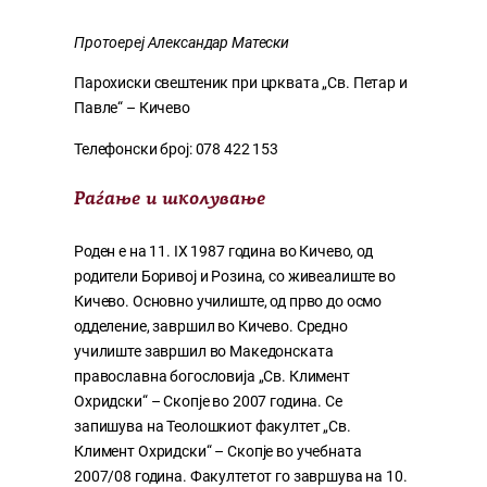
Протоереј Александар Матески
Парохиски свештеник при црквата „Св. Петар и
Павле“ – Кичево
Телефонски број: 078 422 153
Раѓање и школува
ње
Роден е на 11. IX 1987 година во Кичево, од
родители Боривој и Розина, со живеалиште во
Кичево. Основно училиште, од прво до осмо
одделение, завршил во Кичево. Средно
училиште завршил во Македонската
православна богословија „Св. Климент
Охридски“ – Скопје во 2007 година. Се
запишува на Теолошкиот факултет „Св.
Климент Охридски“ – Скопје во учебната
2007/08 година. Факултетот го завршува на 10.