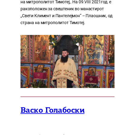
на митрополитот Тимотеј,. На 09.VIII 2021год. е
ракоположен за свештеник во манастирот
„Свети Климент и Пантелејмон“ – Плаошник, од
страна на митрополитот Тимотеј.
Васко Голабоски