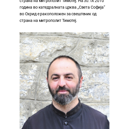
страна на митрополит Тимотеј. На 30. IX 2010
година во катедралната црква „Света Софија“
во Охрид е ракоположен за свештеник од
страна на митрополит Тимотеј.