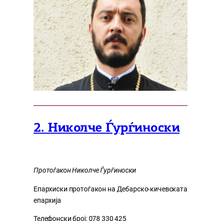
2. Николче Ѓурѓиноски
Протоѓакон Николче Ѓурѓиноски
Епархиски протоѓакон на Дебарско-кичевската
епархија
Телефонски број: 078 330 425