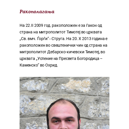
Ракополагања
На 22.II 2009 год. ракоположен e за ѓакон од
страна на митрополитот Тимотеј во црквата
„Св. вмч. Ѓорѓи“‒ Струга. На 20. X 2013 година е
ракоположен во свештенички чин од страна на
митрополитот Дебарско-кичевски Тимотеј, во
црквата „Успение на Пресвета Богородица –
Каменско“ во Охрид.