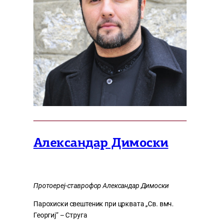
Александар Димоски
Протоереј-ставрофор Александар Димоски
Парохиски свештеник при црквата „Св. вмч.
Георгиј“ – Струга