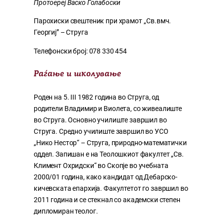
Протоереј Васко Голабоски
Парохиски свештеник при храмот ,,Св.вмч.
Георгиј” – Струга
Телефонски број: 078 330 454
Раѓање и школува
ње
Роден на 5. III 1982 година во Струга, од
родители Владимир и Виолета, со живеалиште
во Струга. Основно училиште завршил во
Струга. Средно училиште завршил во УСО
„Нико Нестор“ – Струга, природно-математички
оддел. Запишан е на Теолошкиот факултет „Св.
Климент Охридски“ во Скопје во учебната
2000/01 година, како кандидат од Дебарско-
кичевската епархија. Факултетот го завршил во
2011 година и се стекнал со академски степен
дипломиран теолог.