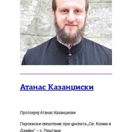
Атанас Казанџиски
Протоереј Атанас Казанџиски
Парохиски свештеник при црквата „Св. Козма и
Дамјан“ – с. Пештани