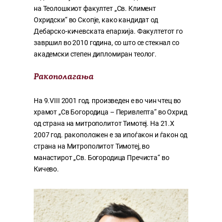
на Теолошкиот факултет „Св. Климент
Охридски“ во Скопје, како кандидат од
Дебарско-кичевската епархија. Факултетот го
завршил во 2010 година, со што се стекнал со
академски степен дипломиран теолог.
Ракополагања
На 9.VIII 2001 год. произведен е во чин чтец во
храмот „Св Богородица – Перивлепта“ во Охрид
од страна на митрополитот Тимотеј. На 21.X
2007 год. ракоположен е за ипоѓакон и ѓакон од
страна на Митрополитот Тимотеј, во
манастирот „Св. Богородица Пречиста“ во
Кичево.