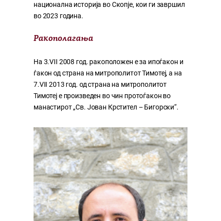
национална историја во Скопје, кои ги завршил
во 2023 година.
Ракополагања
На 3.VII 2008 год. ракоположен е за ипоѓакон и
ѓакон од страна на митрополитот Тимотеј, а на
7.VII 2013 год. од страна на митрополитот
Тимотеј е произведен во чин протоѓакон во
манастирот „Св. Јован Крстител – Бигорски“.