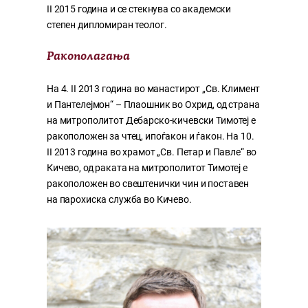
II 2015 година и се стекнува со академски
степен дипломиран теолог.
Ракополагања
На 4. II 2013 година во манастирот „Св. Климент
и Пантелејмон“ – Плаошник во Охрид, од страна
на митрополитот Дебарско-кичевски Тимотеј е
ракоположен за чтец, ипоѓакон и ѓакон. На 10.
II 2013 година во храмот „Св. Петар и Павле“ во
Кичево, од раката на митрополитот Тимотеј е
ракоположен во свештенички чин и поставен
на парохиска служба во Кичево.