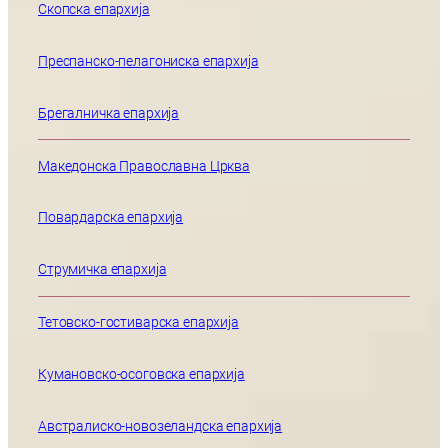
Скопска епархија
Преспанско-пелагониска епархија
Брегалничка епархија
Македонска Православна Црква
Повардарска епархија
Струмичка епархија
Тетовско-гостиварска епархија
Кумановско-осоговска епархија
Австралиско-новозеландска епархија