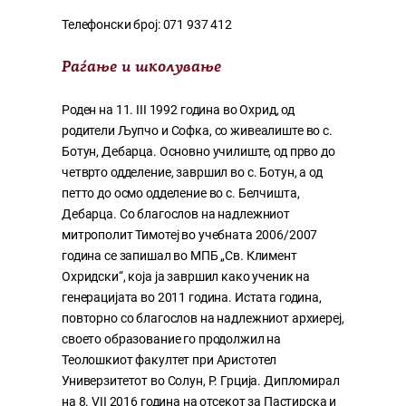
Телефонски број: 071 937 412
Раѓање и школување
Роден на 11. III 1992 година во Охрид, од
родители Љупчо и Софка, со живеалиште во с.
Ботун, Дебарца. Основно училиште, од прво до
четврто одделение, завршил во с. Ботун, а од
петто до осмо одделение во с. Белчишта,
Дебарца. Со благослов на надлежниот
митрополит Тимотеј во учебната 2006/2007
година се запишал во МПБ „Св. Климент
Охридски“, која ја завршил како ученик на
генерацијата во 2011 година. Истата година,
повторно со благослов на надлежниот архиереј,
своето образование го продолжил на
Теолошкиот факултет при Аристотел
Универзитетот во Солун, Р. Грција. Дипломирал
на 8. VII 2016 година на отсекот за Пастирска и