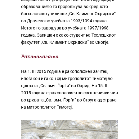
образованието го продолжува во средното
богословско училиште „Св. Климент Охридски“
во Драчево во учебната 1993/1994 година.
Истото го завршува во учебната 1997/1998
година. Запишан е како студент на Теолошкиот
факултет „Св. Климент Охридски“ во Скопје.
Ракополагања
На 1. III 2015 година е ракоположен за чтец,
ипоѓакон и ѓакон од митрополитот Тимотеј во
црквата „Св. вмч. Ѓорѓи“ во Охрид. На 15. III
2015 година е ракоположен во свештенички чин
во црквата „Св. вмч. Ѓорѓи“ во Струга од страна
на митрополитот Тимотеј.