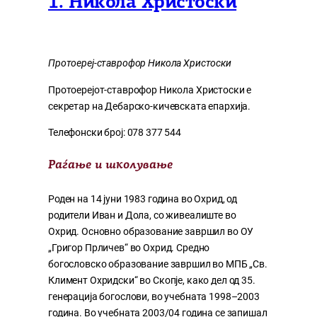
1. Никола Христоски
Протоереј-ставрофор Никола Христоски
Протоерејот-ставрофор Никола Христоски е
секретар на Дебарско-кичевската епархија.
Телефонски број: 078 377 544
Раѓање и школување
Роден на 14 јуни 1983 година во Охрид, од
родители Иван и Дола, со живеалиште во
Охрид. Основно образование завршил во ОУ
„Григор Прличев“ во Охрид. Средно
богословско образование завршил во МПБ „Св.
Климент Охридски“ во Скопје, како дел од 35.
генерација богослови, во учебната 1998–2003
година. Во учебната 2003/04 година се запишал