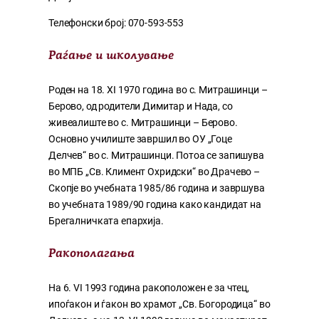
Телефонски број: 070-593-553
Раѓање и школување
Роден на 18. XI 1970 година во с. Митрашинци –
Берово, од родители Димитар и Нада, со
живеалиште во с. Митрашинци – Берово.
Основно училиште завршил во ОУ „Гоце
Делчев“ во с. Митрашинци. Потоа се запишува
во МПБ „Св. Климент Охридски“ во Драчево –
Скопје во учебната 1985/86 година и завршува
во учебната 1989/90 година како кандидат на
Брегалничката епархија.
Ракополагања
На 6. VI 1993 година ракоположен е за чтец,
ипоѓакон и ѓакон во храмот „Св. Богородица“ во