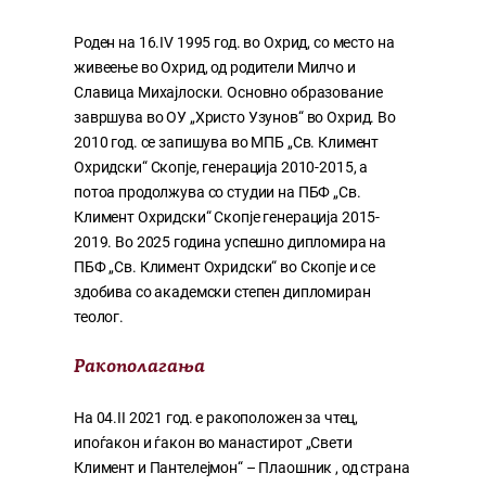
Роден на 16.IV 1995 год. во Охрид, со место на
живеење во Охрид, од родители Милчо и
Славица Михајлоски. Основно образование
завршува во ОУ „Христо Узунов“ во Охрид. Во
2010 год. се запишува во МПБ „Св. Климент
Охридски“ Скопје, генерација 2010-2015, а
потоа продолжува со студии на ПБФ „Св.
Климент Охридски“ Скопје генерација 2015-
2019. Во 2025 година успешно дипломира на
ПБФ „Св. Климент Охридски“ во Скопје и се
здобива со академски степен дипломиран
теолог.
Ракополагања
На 04.II 2021 год. е ракоположен за чтец,
ипоѓакон и ѓакон во манастирот „Свети
Климент и Пантелејмон“ – Плаошник , од страна