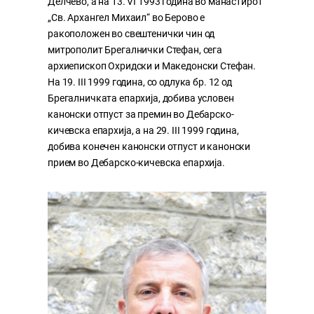
Делчево, а на 13. VI 1993 година во манастирот
„Св. Архангел Михаил“ во Берово е
ракоположен во свештенички чин од
митрополит Брегалнички Стефан, сега
архиепископ Охридски и Македонски Стефан.
На 19. III 1999 година, со одлука бр. 12 од
Брегалничката епархија, добива условен
канонски отпуст за премин во Дебарско-
кичевска епархија, а на 29. III 1999 година,
добива конечен канонски отпуст и канонски
прием во Дебарско-кичевска епархија.