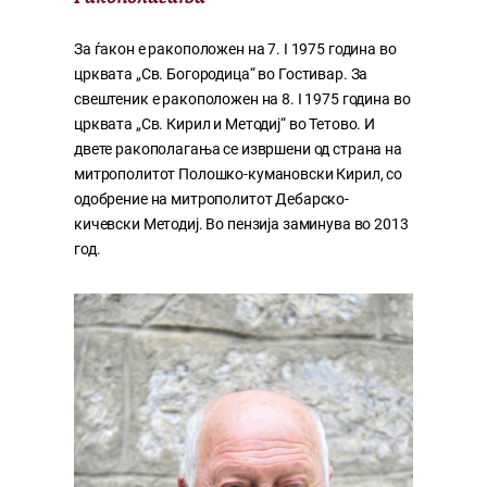
За ѓакон е ракоположен на 7. I 1975 година во
црквата „Св. Богородица“ во Гостивар. За
свештеник е ракоположен на 8. I 1975 година во
црквата „Св. Кирил и Методиј“ во Тетово. И
двете ракополагања се извршени од страна на
митрополитот Полошко-кумановски Кирил, со
одобрение на митрополитот Дебарско-
кичевски Методиј. Во пензија заминува во 2013
год.