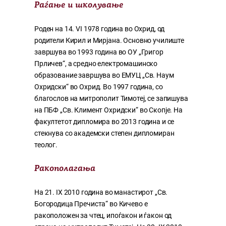
Раѓање и школување
Роден на 14. VI 1978 година во Охрид, од
родители Кирил и Мирјана. Основно училиште
завршува во 1993 година во ОУ „Григор
Прличев“, а средно електромашинско
образование завршува во ЕМУЦ „Св. Наум
Охридски“ во Охрид. Во 1997 година, со
благослов на митрополит Тимотеј, се запишува
на ПБФ „Св. Климент Охридски“ во Скопје. На
факултетот дипломира во 2013 година и се
стекнува со академски степен дипломиран
теолог.
Ракополагања
На 21. IX 2010 година во манастирот „Св.
Богородица Пречиста“ во Кичево е
ракоположен за чтец, ипоѓакон и ѓакон од