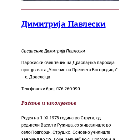
Димитрија Павлески
Свештеник Димитрија Павлески
Парохиски свештеник на Драслајчка парохија
при црквата „Успение на Пресвета Богородица“
– с. Драслајца
Телефонски број: 076 260 090
Раѓање и школува
ње
Роден на 1. XI 1978 година во Струга, од
родители Васил и Ружица, со живеалиште во
село Подгорци, Струшко. Основно училиште
завршил во ОУ „Гоце Делчев“ во с. Подгорци, а