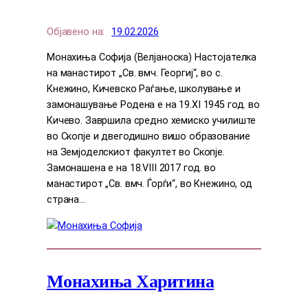
Објавено на:
19.02.2026
Монахиња Софија (Велјаноска) Настојателка
на манастирот „Св. вмч. Георгиј“, во с.
Кнежино, Кичевско Раѓање, школување и
замонашување Родена е на 19.XI 1945 год. во
Кичево. Завршила средно хемиско училиште
во Скопје и двегодишно вишо образование
на Земјоделскиот факултет во Скопје.
Замонашена е на 18.VIII 2017 год. во
манастирот „Св. вмч. Ѓорѓи“, во Кнежино, од
страна…
Монахиња Харитина