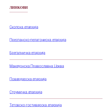
ЛИНКОВИ
Скопска епархија
Преспанско-пелагониска епархија
Брегалничка епархија
Македонска Православна Црква
Повардарска епархија
Струмичка епархија
Тетовско-гостиварска епархија