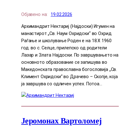
Објавено на:
19.02.2026
Архимандрит Нектариј (Најдоски) Игумен на
манастирот „Св. Наум Охридски“ во Охрид.
Раѓање и школување Роден е на 18.X 1960
год. во с. Селце, прилепско од родители
Лазар и Злата Најдоски. По завршувањето на
основното образование се запишува во
Македонската православна богословија „Св.
Климент Охридски“ во Драчево – Скопје, која
ја завршува со одличен успех. Потоа…
Јеромонах Вартоломеј