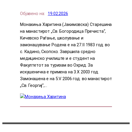
Објавено на:
19.02.2026
Монахиња Харитина (Јакимовска) Старешина
на манастирот „Св. Богородица Пречиста“,
Кичевско Раѓање, школување и
замонашување Родена е на 27.II 1983 год. во
с. Кадино, Скопско. Завршила средно
медицинско училиште и е студент на
Факултетот за туризам во Охрид. За
искушеничка е примена на 3.X 2003 год.
Замонашена е на 5.V 2006 год. во манастирот
„Св. Георгиј“,…