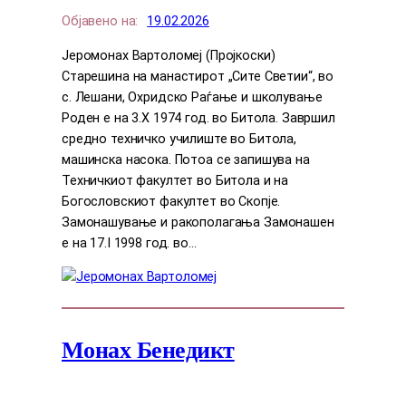
Објавено на:
19.02.2026
Јеромонах Вартоломеј (Пројкоски)
Старешина на манастирот „Сите Светии“, во
с. Лешани, Охридско Раѓање и школување
Роден е на 3.X 1974 год. во Битола. Завршил
средно техничко училиште во Битола,
машинска насока. Потоа се запишува на
Техничкиот факултет во Битола и на
Богословскиот факултет во Скопје.
Замонашување и ракополагања Замонашен
е на 17.I 1998 год. во…
Монах Бенедикт