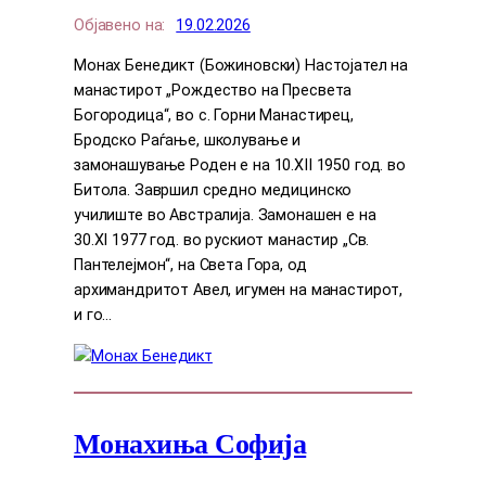
Објавено на:
19.02.2026
Монах Бенедикт (Божиновски) Настојател на
манастирот „Рождество на Пресвета
Богородица“, во с. Горни Манастирец,
Бродско Раѓање, школување и
замонашување Роден е на 10.XII 1950 год. во
Битола. Завршил средно медицинско
училиште во Австралија. Замонашен е на
30.XI 1977 год. во рускиот манастир „Св.
Пантелејмон“, на Света Гора, од
архимандритот Авел, игумен на манастирот,
и го…
Монахиња Софија