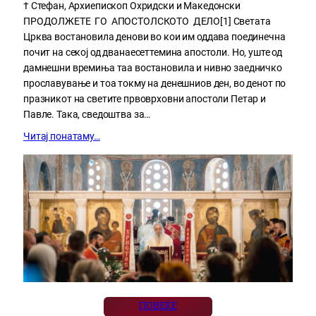
† Стефан, Архиепископ Охридски и Македонски
ПРОДОЛЖЕТЕ ГО АПОСТОЛСКОТО ДЕЛО[1] Светата
Црква востановила денови во кои им оддава поединечна
почит на секој од дванаесеттемина апостоли. Но, уште од
дамнешни времиња таа востановила и нивно заедничко
прославување и тоа токму на денешниов ден, во денот по
празникот на светите првоврховни апостоли Петар и
Павле. Така, сведоштва за…
Читај понатаму…
ПОВЕЌЕ