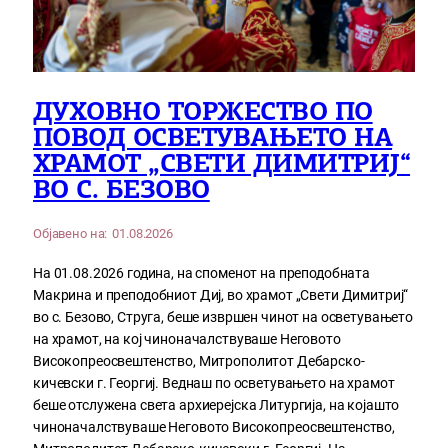
ДУХОВНО ТОРЖЕСТВО ПО
ПОВОД ОСВЕТУВАЊЕТО НА
ХРАМОТ „СВЕТИ ДИМИТРИЈ“
ВО С. БЕЗОВО
Објавено на:
01.08.2026
На 01.08.2026 година, на споменот на преподобната
Макрина и преподобниот Диј, во храмот „Свети Димитриј“
во с. Безово, Струга, беше извршен чинот на осветувањето
на храмот, на кој чиноначалствуваше Неговото
Високопреосвештенство, Митрополитот Дебарско-
кичевски г. Георгиј. Веднаш по осветувањето на храмот
беше отслужена света архиерејска Литургија, на којашто
чиноначалствуваше Неговото Високопреосвештенство,