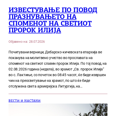
ИЗВЕСТУВАЊЕ ПО ПОВОД
ПРАЗНУВАЊЕТО НА
СПОМЕНОТ НА СВЕТИОТ
ПРОРОК ИЛИЈА
Објавено на:
28.07.2026
Почитувани верници, Дебарско-кичевската епархија ве
поканува на молитвено учество во прославата на
споменот на светиот славен пророк Илија. По тој повод, на
02.08.2026 година (недела), во храмот „Св. пророк Илија“
во с. Лактиње, со почеток во 08:45 часот, ќе биде извршен
чин на преосветување на храмот, по што ќе биде
отслужена света архиерејска Литургија, на…
ВЕСТИ И НАСТАНИ