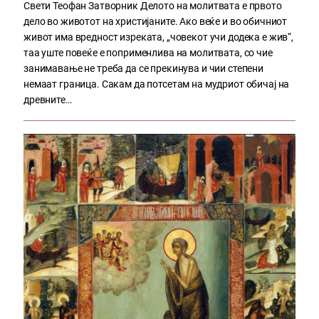
Свети Теофан Затворник Делото на молитвата е првото
дело во животот на христијаните. Ако веќе и во обичниот
живот има вредност изреката, „човекот учи додека е жив“,
таа уште повеќе е поприменлива на молитвата, со чие
занимавање не треба да се прекинува и чии степени
немаат граница. Сакам да потсетам на мудриот обичај на
древните…