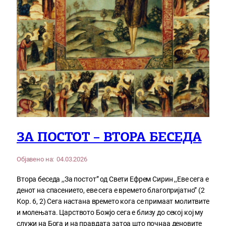
ЗА ПОСТОТ – ВТОРА БЕСЕДА
Објавено на:
04.03.2026
Втора беседа ,,За постот” од Свети Ефрем Сирин ,,Еве сега е
денот на спасението, еве сега е времето благопријатно” (2
Кор. 6, 2) Сега настана времето кога се примаат молитвите
и молењата. Царството Божјо сега е близу до секој кој му
служи на Бога и на правдата затоа што почнаа деновите