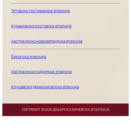
Тетовско-гостиварска епархија
Кумановско-осоговска епархија
Австралиско-новозеландска епархија
Европска епархија
Австралиско-сиднејска епархија
Крушевско-демирхисарска епархија
COPYRIGHT ©
2026 ДЕБАРСКО-КИЧЕВСКА ЕПАРХИЈА