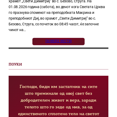
храмот „Свети Димитриј“ во с. Безово, Струга. На
01.08.2026 година (сабота), во денот кога Светата Црква
го празнува споменот на преподобната Макрина и
преподобниот Диј, во храмот „Свети Димитриј“ во с.
Безово, Струга, со почеток во 08:45 часот, ќе започне
чинот на…
ПОВЕЌЕ ВЕСТИ
ПОУКИ
Господи, биди им застапник на сите
што преминале од овој свет без
добродетелен живот и вера, заради
телото што го зеде од нив, за од
единственото сплотено тело на светот