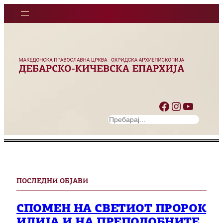
Facebook
Instagram
YouTube
S
e
a
r
c
h
ПОСЛЕДНИ ОБЈАВИ
СПОМЕН НА СВЕТИОТ ПРОРОК
ИЛИЈА И НА ПРЕПОДОБНИТЕ