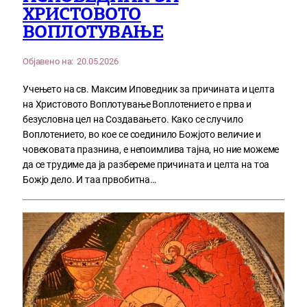
ХРИСТОВОТО
ВОПЛОТУВАЊЕ
Објавено на:
20.05.2026
Учењето на св. Максим Иповедник за причината и целта
на Христовото Воплотување Воплотението е прва и
безусловна цел на Создавањето. Како се случило
Воплотението, во кое се соединило Божјото величие и
човековата празнина, е непоимлива тајна, но ние можеме
да се трудиме да ја разбереме причината и целта на тоа
Божјо дело. И таа првобитна…