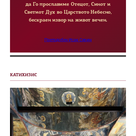
да Го прославиме Отецот, Синот и
Светиот Дух во Царството Небесно,
бескраен извор на живот вечен.
Преподобен Исак Сирин
КАТИХИЗИС