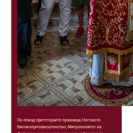
По повод претстојните празници, Неговото
Високопреосвештенство, Митрополитот на