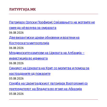
ЛИТУРГИЈА.МК
Патријарх Српски Порфириј: Сеќавањето на жртвите не
смее да нѐ врзува за омразата
06.08.2026
Две византиски цркви обновени и вратени на
Костурската митрополија
06.08.2026
Младинските кампови на Црквата на Албанија –
инвестиција во иднината
06.08.2026
Синодот на Црквата на Крит со молитва и помош за
настраданите од пожарите
05.08.2026
Средба на Цариградскиот патријарх Вартоломеј со
претседателот на Владата во егзил на Абхазија
05.08.2026