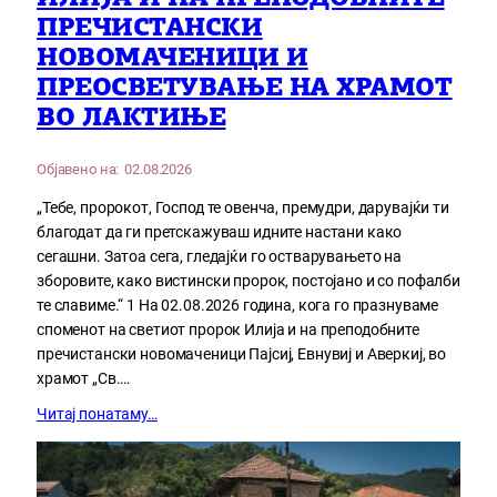
ПРЕЧИСТАНСКИ
НОВОМАЧЕНИЦИ И
ПРЕОСВЕТУВАЊЕ НА ХРАМОТ
ВО ЛАКТИЊЕ
Објавено на:
02.08.2026
„Тебе, пророкот, Господ те овенча, премудри, дарувајќи ти
благодат да ги претскажуваш идните настани како
сегашни. Затоа сега, гледајќи го остварувањето на
зборовите, како вистински пророк, постојано и со пофалби
те славиме.“ 1 На 02.08.2026 година, кога го празнуваме
споменот на светиот пророк Илија и на преподобните
пречистански новомаченици Пајсиј, Евнувиј и Аверкиј, во
храмот „Св.…
Читај понатаму…