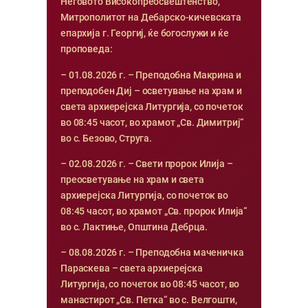
Неговото Високопреосвештенство,
Митрополитот на Дебарско-кичевската
епархија г. Георгиј, ќе богослужи и ќе
проповеда:
– 01.08.2026 г. – Преподобна Макрина и
преподобен Диј – осветување на храм и
света архиерејска Литургија, со почеток
во 08:45 часот, во храмот „Св. Димитриј“
во с. Безово, Струга.
– 02.08.2026 г. – Свети пророк Илија –
преосветување на храм и света
архиерејска Литургија, со почеток во
08:45 часот, во храмот „Св. пророк Илија“
во с. Лактиње, Општина Дебрца.
– 08.08.2026 г. – Преподобна маченичка
Параскева – света архиерејска
Литургија, со почеток во 08:45 часот, во
манастирот „Св. Петка“ во с. Велгошти,