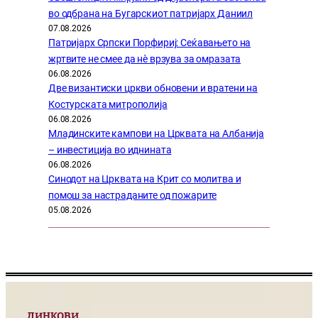
во одбрана на Бугарскиот патријарх Даниил
07.08.2026
Патријарх Српски Порфириј: Сеќавањето на
жртвите не смее да нѐ врзува за омразата
06.08.2026
Две византиски цркви обновени и вратени на
Костурската митрополија
06.08.2026
Младинските кампови на Црквата на Албанија
– инвестиција во иднината
06.08.2026
Синодот на Црквата на Крит со молитва и
помош за настраданите од пожарите
05.08.2026
ЛИНКОВИ