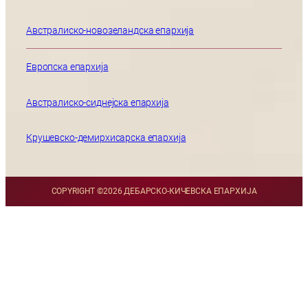
Австралиско-новозеландска епархија
Европска епархија
Австралиско-сиднејска епархија
Крушевско-демирхисарска епархија
COPYRIGHT ©
2026 ДЕБАРСКО-КИЧЕВСКА ЕПАРХИЈА