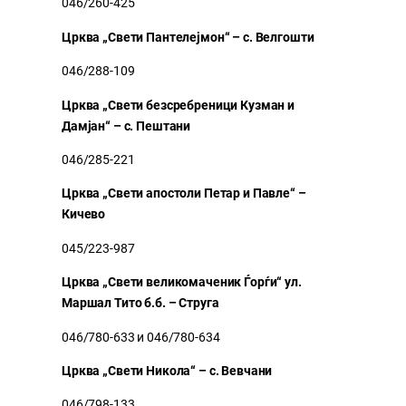
046/260-425
Црква „Свети Пантелејмон“ – с. Велгошти
046/288-109
Црква „Свети безсребреници Кузман и
Дамјан“ – с. Пештани
046/285-221
Црква „Свети апостоли Петар и Павле“ –
Кичево
045/223-987
Црква „Свети великомаченик Ѓорѓи“ ул.
Маршал Тито б.б. – Струга
046/780-633 и 046/780-634
Црква „Свети Никола“ – с. Вевчани
046/798-133