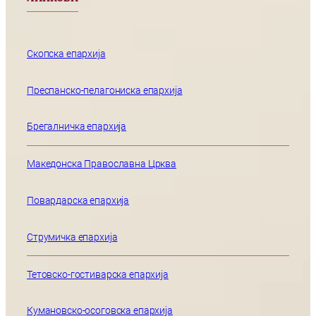
Скопска епархија
Преспанско-пелагониска епархија
Брегалничка епархија
Македонска Православна Црква
Повардарска епархија
Струмичка епархија
Тетовско-гостиварска епархија
Кумановско-осоговска епархија