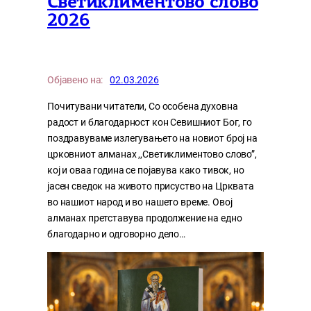
Светиклиментово слово
2026
Објавено на:
02.03.2026
Почитувани читатели, Со особена духовна
радост и благодарност кон Севишниот Бог, го
поздравуваме излегувањето на новиот број на
црковниот алманах ,,Светиклиментово слово”,
кој и оваа година се појавува како тивок, но
јасен сведок на живото присуство на Црквата
во нашиот народ и во нашето време. Овој
алманах претставува продолжение на едно
благодарно и одговорно дело…