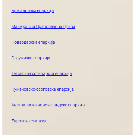
Брегалничка епархија
Македонска Православна Црква
Повардарска епархија
Струмичка епархија
Тетовско-гостиварска епархија
Кумановско-осоговска епархија
Австралиско-новозеландска епархија
Европска епархија