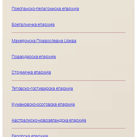
Преспанско-пелагониска епархија
Брегалничка епархија
Македонска Православна Црква
Повардарска епархија
Струмичка епархија
Тетовско-гостиварска епархија
Кумановско-осоговска епархија
Австралиско-новозеландска епархија
Европска епархија