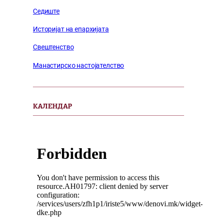
Седиште
Историјат на епархијата
Свештенство
Манастирско настојателство
КАЛЕНДАР