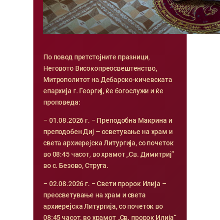
По повод претстојните празници,
Неговото Високопреосвештенство,
Митрополитот на Дебарско-кичевската
епархија г. Георгиј, ќе богослужи и ќе
проповеда:
– 01.08.2026 г. – Преподобна Макрина и
преподобен Диј – осветување на храм и
света архиерејска Литургија, со почеток
во 08:45 часот, во храмот „Св. Димитриј“
во с. Безово, Струга.
– 02.08.2026 г. – Свети пророк Илија –
преосветување на храм и света
архиерејска Литургија, со почеток во
08:45 часот, во храмот „Св. пророк Илија“