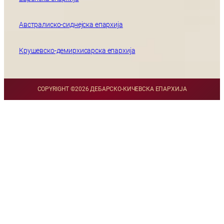
Австралиско-сиднејска епархија
Крушевско-демирхисарска епархија
COPYRIGHT ©
2026 ДЕБАРСКО-КИЧЕВСКА ЕПАРХИЈА