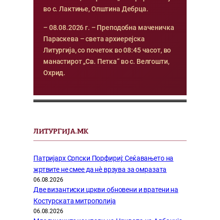
во с. Лактиње, Општина Дебрца.
– 08.08.2026 г. – Преподобна маченичка
Параскева – света архиерејска
Литургија, со почеток во 08:45 часот, во
манастирот „Св. Петка“ во с. Велгошти,
Охрид.
ЛИТУРГИЈА.МК
Патријарх Српски Порфириј: Сеќавањето на
жртвите не смее да нѐ врзува за омразата
06.08.2026
Две византиски цркви обновени и вратени на
Костурската митрополија
06.08.2026