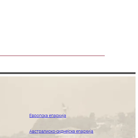
Европска епархија
Австралиско-сиднејска епархија