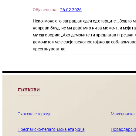
Објавено на:
26.02.2026
Некој монах го запрашал еден од старците: ,,Зошто 
направи блуд, не ми дава мир ни за момент, и мојат
му одговорил: ,,Ако демоните ти предлагаат грешни м
демоните име е својствено постојано да соблазнуваа
престануваат да…
ЛИНКОВИ
Скопска епархија
Македонска
Преспанско-пелагониска епархија
Повардарска