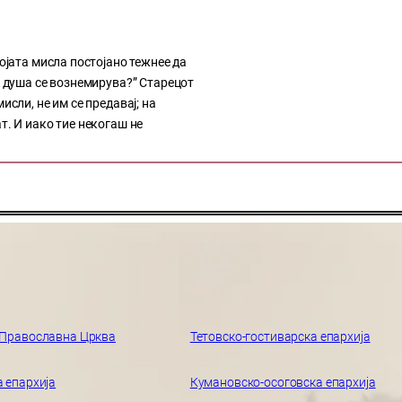
мојата мисла постојано тежнее да
а душа се вознемирува?” Старецот
исли, не им се предавај; на
т. И иако тие некогаш не
 Православна Црква
Тетовско-гостиварска епархија
 епархија
Кумановско-осоговска епархија