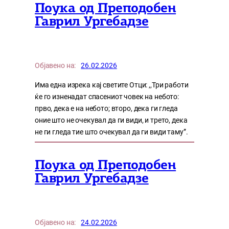
Поука од Преподобен
Гаврил Ургебадзе
Објавено на:
26.02.2026
Има една изрека кај светите Отци: ,,Три работи
ќе го изненадат спасениот човек на небото:
прво, дека е на небото; второ, дека ги гледа
оние што не очекувал да ги види, и трето, дека
не ги гледа тие што очекувал да ги види таму”.
Поука од Преподобен
Гаврил Ургебадзе
Објавено на:
24.02.2026