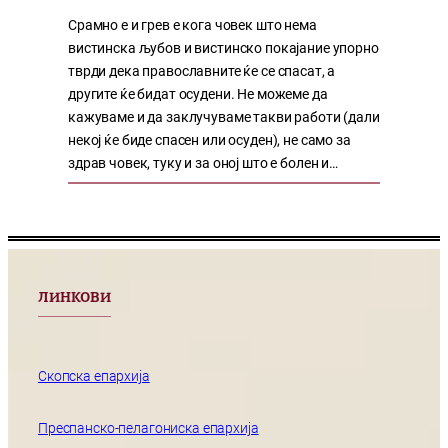
Срамно е и грев е кога човек што нема
вистинска љубов и вистинско покајание упорно
тврди дека православните ќе се спасат, а
другите ќе бидат осудени. Не можеме да
кажуваме и да заклучуваме такви работи (дали
некој ќе биде спасен или осуден), не само за
здрав човек, туку и за оној што е болен и…
ЛИНКОВИ
Скопска епархија
Преспанско-пелагониска епархија