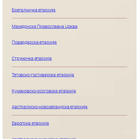
Брегалничка епархија
Македонска Православна Црква
Повардарска епархија
Струмичка епархија
Тетовско-гостиварска епархија
Кумановско-осоговска епархија
Австралиско-новозеландска епархија
Европска епархија