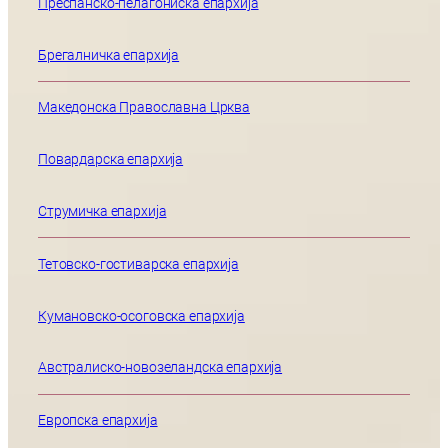
Преспанско-пелагониска епархија
Брегалничка епархија
Македонска Православна Црква
Повардарска епархија
Струмичка епархија
Тетовско-гостиварска епархија
Кумановско-осоговска епархија
Австралиско-новозеландска епархија
Европска епархија