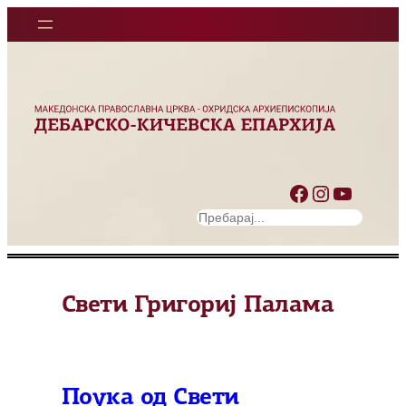
Оди
на
содржината
Facebook
Instagram
YouTube
S
e
a
r
Свети Григориј Палама
c
h
Поука од Свети