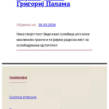
Григориј Палама
Објавено на:
30.03.2026
Нека твојот пост биде како гулабица што носи
маслиново гранче и ти јавува радосна вест за
ослободување од потопот.
ЛИНКОВИ
Скопска епархија