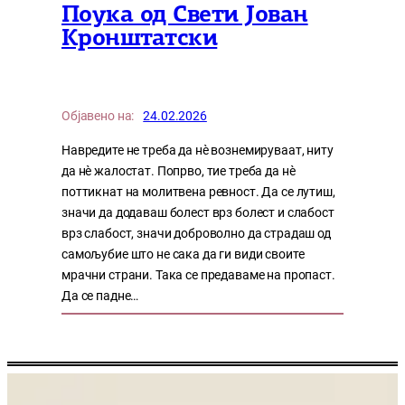
Поука од Свети Јован
Кронштатски
Објавено на:
24.02.2026
Навредите не треба да нѐ вознемируваат, ниту
да нѐ жалостат. Попрво, тие треба да нѐ
поттикнат на молитвена ревност. Да се лутиш,
значи да додаваш болест врз болест и слабост
врз слабост, значи доброволно да страдаш од
самољубие што не сака да ги види своите
мрачни страни. Така се предаваме на пропаст.
Да се падне…