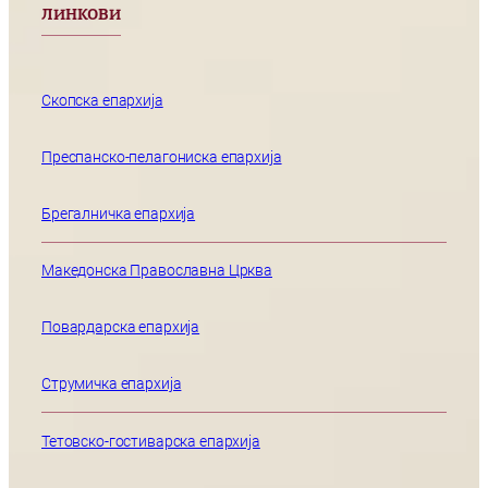
ЛИНКОВИ
Скопска епархија
Преспанско-пелагониска епархија
Брегалничка епархија
Македонска Православна Црква
Повардарска епархија
Струмичка епархија
Тетовско-гостиварска епархија