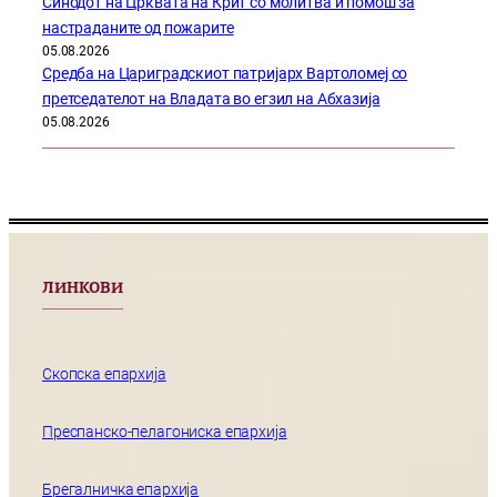
Синодот на Црквата на Крит со молитва и помош за
настраданите од пожарите
05.08.2026
Средба на Цариградскиот патријарх Вартоломеј со
претседателот на Владата во егзил на Абхазија
05.08.2026
ЛИНКОВИ
Скопска епархија
Преспанско-пелагониска епархија
Брегалничка епархија