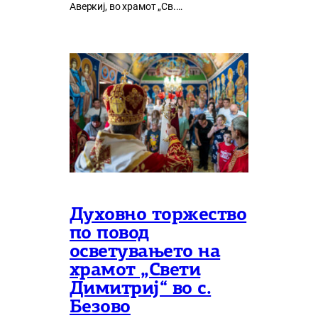
Аверкиј, во храмот „Св.…
Духовно торжество
по повод
осветувањето на
храмот „Свети
Димитриј“ во с.
Безово