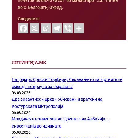
почеток во 08:45 часот, во манастирот „Св. Петка“
во с. Велгошти, Охрид.
Споделете
ЛИТУРГИЈА.МК
Патријарх Српски Порфириј: Сеќавањето на жртвите не
смее да нѐ врзува за омразата
06.08.2026
Две византиски цркви обновени и вратени на
Костурската митрополија
06.08.2026
Младинските кампови на Црквата на Албанија –
инвестиција во иднината
06.08.2026