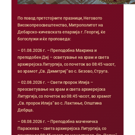
По повод претстојните празници, Неговото
Високопреосвештенство, Митрополитот на
Дебарско-кичевската епархија г. Георгиј, ќе
богослужи и ќе проповеда:
– 01.08.2026 г. – Преподобна Макрина и
преподобен Диј – осветување на храм и света
архиерејска Литургија, со почеток во 08:45 часот,
во храмот „Св. Димитриј“ во с. Безово, Струга.
– 02.08.2026 г. – Свети пророк Илија –
преосветување на храм и света архиерејска
Литургија, со почеток во 08:45 часот, во храмот
„Св. пророк Илија“ во с. Лактиње, Општина
Дебрца.
– 08.08.2026 г. – Преподобна маченичка
Параскева – света архиерејска Литургија, со