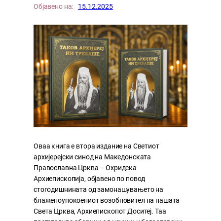
Објавено на:
15.12.2025
Оваа книга е втора издание на Светиот
архијерејски синод на Македонската
Православна Црква – Охридска
Архиепископија, објавено по повод
стогодишнината од замонашувањето на
блаженоупокоениот возобновител на нашата
Света Црква, Архиепископот Доситеј. Таа