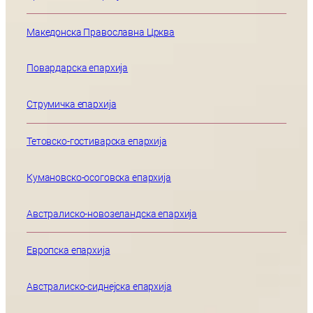
Македонска Православна Црква
Повардарска епархија
Струмичка епархија
Тетовско-гостиварска епархија
Кумановско-осоговска епархија
Австралиско-новозеландска епархија
Европска епархија
Австралиско-сиднејска епархија