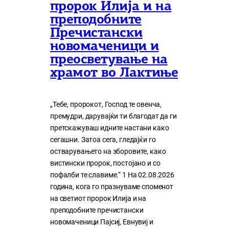
пророк Илија и на
преподобните
Пречистански
новомаченици и
преосветување на
храмот во Лактиње
„Тебе, пророкот, Господ те овенча,
премудри, дарувајќи ти благодат да ги
претскажуваш идните настани како
сегашни. Затоа сега, гледајќи го
остварувањето на зборовите, како
вистински пророк, постојано и со
пофалби те славиме.“ 1 На 02.08.2026
година, кога го празнуваме споменот
на светиот пророк Илија и на
преподобните пречистански
новомаченици Пајсиј, Евнувиј и