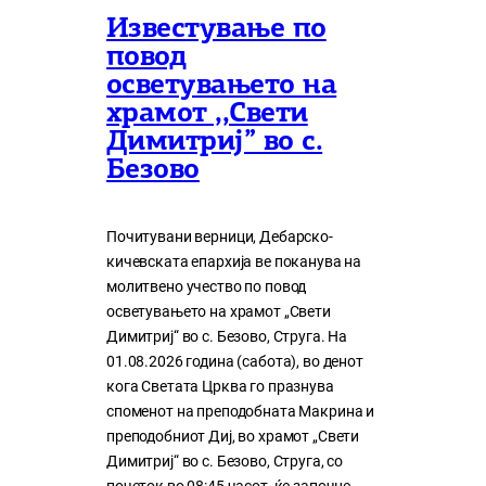
Известување по
повод
осветувањето на
храмот ,,Свети
Димитриј” во с.
Безово
Почитувани верници, Дебарско-
кичевската епархија ве поканува на
молитвено учество по повод
осветувањето на храмот „Свети
Димитриј“ во с. Безово, Струга. На
01.08.2026 година (сабота), во денот
кога Светата Црква го празнува
споменот на преподобната Макрина и
преподобниот Диј, во храмот „Свети
Димитриј“ во с. Безово, Струга, со