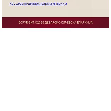
Крушевско-демирхисарска епархија
COPYRIGHT ©
2026 ДЕБАРСКО-КИЧЕВСКА ЕПАРХИЈА