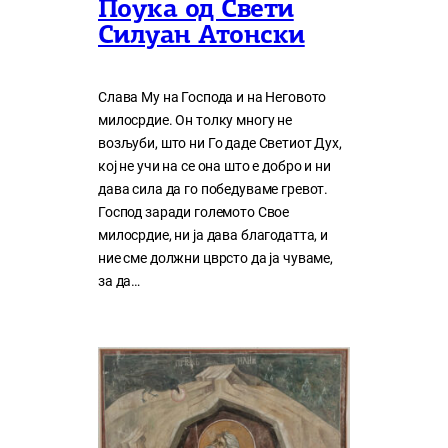
Поука од Свети
Силуан Атонски
Слава Му на Господа и на Неговото
милосрдие. Он толку многу нe
возљуби, што ни Го даде Светиот Дух,
кој нe учи на сe она што е добро и ни
дава сила да го победуваме гревот.
Господ заради големото Свое
милосрдие, ни ја дава благодатта, и
ние сме должни цврсто да ја чуваме,
за да…