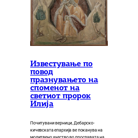
Известување по
повод
празнувањето на
споменот на
светиот пророк
Илија
Почитувани верници, Дебарско-
кичевската епархија ве поканува на
молитвено учество во прославата на