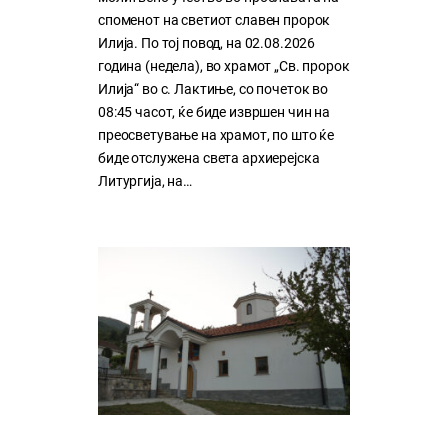
споменот на светиот славен пророк
Илија. По тој повод, на 02.08.2026
година (недела), во храмот „Св. пророк
Илија“ во с. Лактиње, со почеток во
08:45 часот, ќе биде извршен чин на
преосветување на храмот, по што ќе
биде отслужена света архиерејска
Литургија, на…