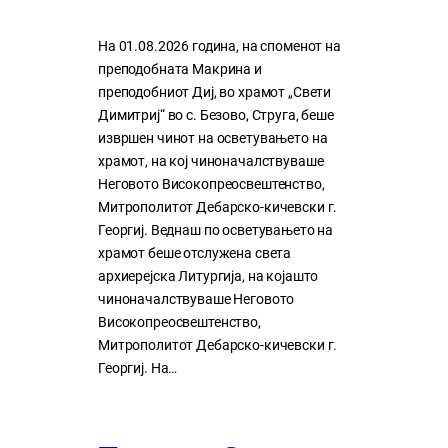
На 01.08.2026 година, на споменот на
преподобната Макрина и
преподобниот Диј, во храмот „Свети
Димитриј“ во с. Безово, Струга, беше
извршен чинот на осветувањето на
храмот, на кој чиноначалствуваше
Неговото Високопреосвештенство,
Митрополитот Дебарско-кичевски г.
Георгиј. Веднаш по осветувањето на
храмот беше отслужена света
архиерејска Литургија, на којашто
чиноначалствуваше Неговото
Високопреосвештенство,
Митрополитот Дебарско-кичевски г.
Георгиј. На…