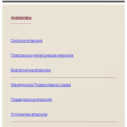
ЛИНКОВИ
Скопска епархија
Преспанско-пелагониска епархија
Брегалничка епархија
Македонска Православна Црква
Повардарска епархија
Струмичка епархија