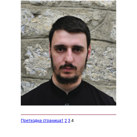
Претходна страница
1
2
3
4