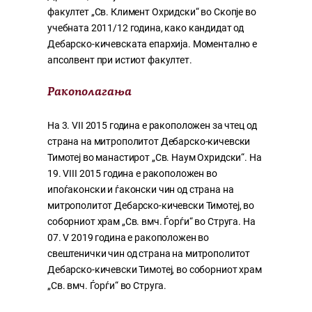
факултет „Св. Климент Охридски“ во Скопје во
учебната 2011/12 година, како кандидат од
Дебарско-кичевската епархија. Моментално е
апсолвент при истиот факултет.
Ракополагања
На 3. VII 2015 година е ракоположен за чтец од
страна на митрополитот Дебарско-кичевски
Тимотеј во манастирот „Св. Наум Охридски“. На
19. VIII 2015 година е ракоположен во
ипоѓаконски и ѓаконски чин од страна на
митрополитот Дебарско-кичевски Тимотеј, во
соборниот храм „Св. вмч. Ѓорѓи“ во Струга. На
07. V 2019 година е ракоположен во
свештенички чин од страна на митрополитот
Дебарско-кичевски Тимотеј, во соборниот храм
„Св. вмч. Ѓорѓи“ во Струга.