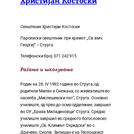
Христијан Костоски
Свештеник Христијан Костоски
Парохиски свештеник при храмот ,,Св.вмч.
Георгиј” – Струга
Телефонски број: 071 242 915
Раѓање и школување
Роден на 28. IV 1992 година во Струга, од
родители Милан и Снежана, со живеалиште во
населба „Мислешевски пат“, Струга. Основно
училиште, од прво до осмо одделение, завршил
во ОУ „Браќа Миладиновци“ Струга. Средно
училиште завршил во средното богословско
училиште „Св. Климент Охридски“ во с.
Драчево, Скопје. Запишан е на Теолошкиот