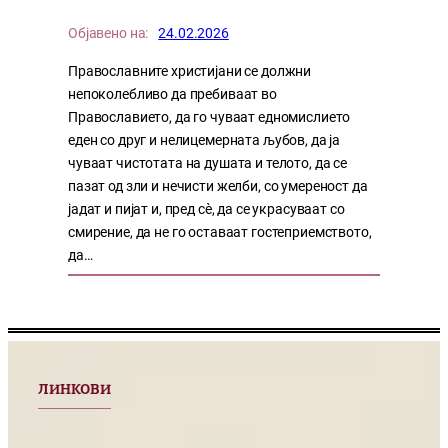
Објавено на:
24.02.2026
Православните христијани се должни
непоколебливо да пребиваат во
Православието, да го чуваат едномислието
еден со друг и нелицемерната љубов, да ја
чуваат чистотата на душата и телото, да се
пазат од зли и нечисти желби, со умереност да
јадат и пијат и, пред сѐ, да се украсуваат со
смирение, да не го оставаат гостеприемството,
да…
ЛИНКОВИ