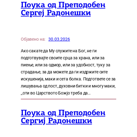
Поука од Преподобен
Сергеј Радонешки
Објавено на:
30.03.2026
Ако сакате да Му служите на Бог, не ги
подготвувајте своите срца за храна, или за
пиење, или за одмор, или за удобност, туку за
страдање, за да можете да ги издржите сите
искушенија, маки и сета болка. Подгответе се за
лишувања од пост, духовни битки и многу маки,
,,оти во Царството Божјо треба да…
Поука од Преподобен
Сергиј Радонешки