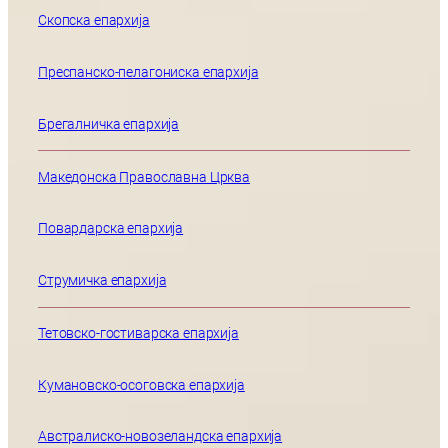
Скопска епархија
Преспанско-пелагониска епархија
Брегалничка епархија
Македонска Православна Црква
Повардарска епархија
Струмичка епархија
Тетовско-гостиварска епархија
Кумановско-осоговска епархија
Австралиско-новозеландска епархија