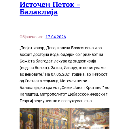
Источен Петок –
Балаклија
Објавено на:
17.04.2026
„Твојот извор, Дево, излева Божествена и за
восхит достојна вода, бидејќи со призивот на
Божјата благодат, лекува од хидропизија
(водена болест). Затоа, Извору, те почитуваме
во вековите.“ На 07.05.2021 година, во Петокот
од Светлата седмица, Источен петок –
Балаклија, во храмот „Свети Јован Крстител“ во
Капиштец, Митрополитот Дебарско-кичевски г.
Георгиј зеде учество и сослужуваше на…