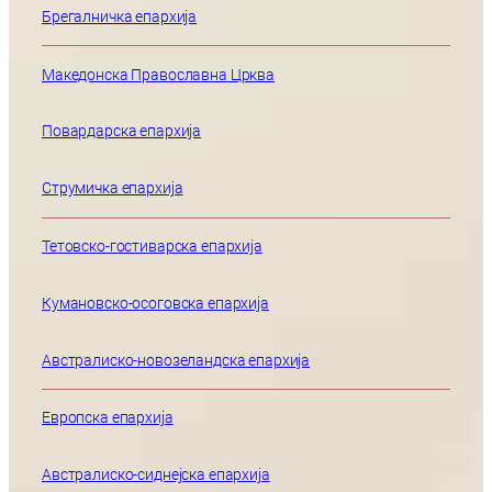
Брегалничка епархија
Македонска Православна Црква
Повардарска епархија
Струмичка епархија
Тетовско-гостиварска епархија
Кумановско-осоговска епархија
Австралиско-новозеландска епархија
Европска епархија
Австралиско-сиднејска епархија