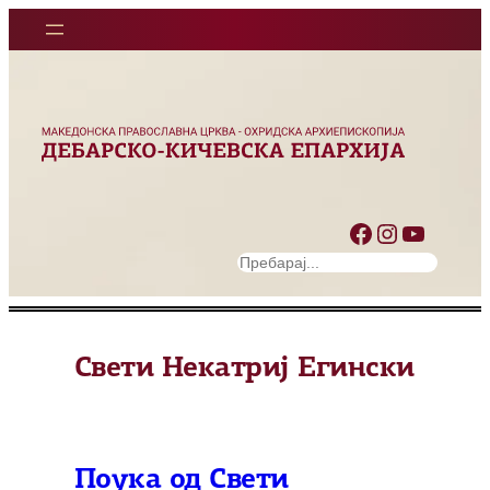
Оди
на
содржината
Facebook
Instagram
YouTube
S
e
a
r
Свети Некатриј Егински
c
h
Поука од Свети