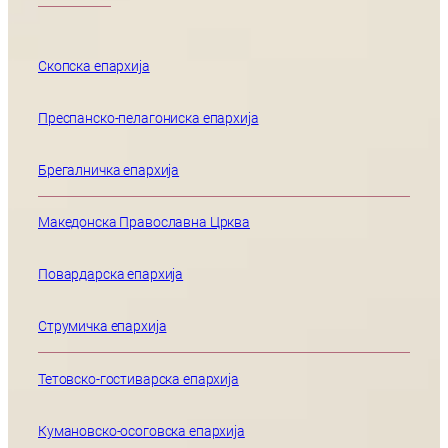
Скопска епархија
Преспанско-пелагониска епархија
Брегалничка епархија
Македонска Православна Црква
Повардарска епархија
Струмичка епархија
Тетовско-гостиварска епархија
Кумановско-осоговска епархија