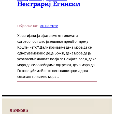
Нектрариј Егински
Објавено на:
30.03.2026
Христијани, ја сфативме ли големата
одговорност што ја зедовме пред Бог преку
Крштението? Дали познавме дека мора да се
однесуваме како деца Божји, дека мора да ја
усогласиме нашата волја со Божјата волја, дека
мора да се ослободиме од гревот, дека мора да
Го возљубиме Бог со сето наше срце и дека
секогаш трпеливо мора…
ЛИНКОВИ