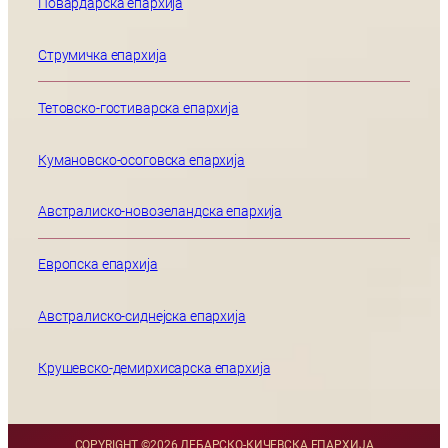
Повардарска епархија
Струмичка епархија
Тетовско-гостиварска епархија
Кумановско-осоговска епархија
Австралиско-новозеландска епархија
Европска епархија
Австралиско-сиднејска епархија
Крушевско-демирхисарска епархија
COPYRIGHT ©
2026 ДЕБАРСКО-КИЧЕВСКА ЕПАРХИЈА