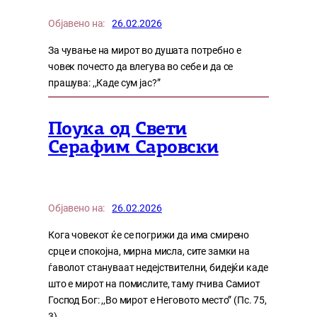
Објавено на:
26.02.2026
За чување на мирот во душата потребно е
човек почесто да влегува во себе и да се
прашува: ,,Каде сум јас?”
Поука од Свети
Серафим Саровски
Објавено на:
26.02.2026
Кога човекот ќе се погрижи да има смирено
срце и спокојна, мирна мисла, сите замки на
ѓаволот стануваат недејствителни, бидејќи каде
што е мирот на помислите, таму пчива Самиот
Господ Бог: ,,Во мирот е Неговото место” (Пс. 75,
3)