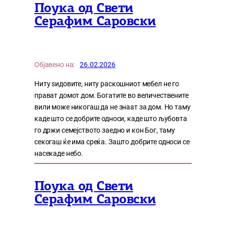
Поука од Свети
Серафим Саровски
Објавено на:
26.02.2026
Ниту ѕидовите, ниту раскошниот мебел не го
прават домот дом. Богатите во величествените
вили може никогаш да не знаат за дом. Но таму
каде што се добрите односи, каде што љубовта
го држи семејството заедно и кон Бог, таму
секогаш ќе има среќа. Зашто добрите односи се
насекаде небо.
Поука од Свети
Серафим Саровски