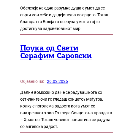
Обележје на една разумна душа е умот да се
сврти кон себе и да дејствува во срцето. Тогаш
благодатта Божја го осенува умот и тој го
достигнува надсветовниот мир.
Поука од Свети
Серафим Саровски
Објавено на:
26.02.2026
Дали е вомзожно да не се радуваш кога со
сетилните очи го гледаш сонцето? Меѓутоа,
колку е поголема радоста кога умот со
внатрешното око Го гледа Сонцето на правдата
– Христос. Тогаш човекот навистина се радува
со ангелска радост.