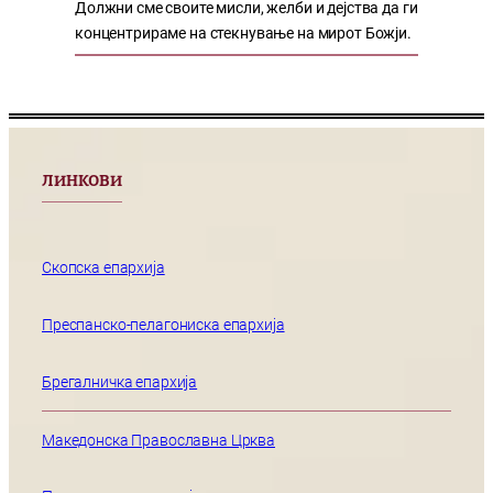
Должни сме своите мисли, желби и дејства да ги
концентрираме на стекнување на мирот Божји.
ЛИНКОВИ
Скопска епархија
Преспанско-пелагониска епархија
Брегалничка епархија
Македонска Православна Црква