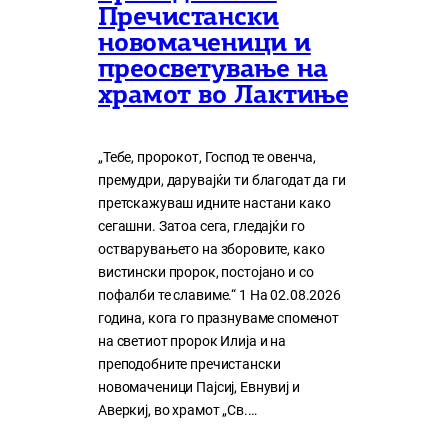
Пречистански
новомаченици и
преосветување на
храмот во Лактиње
„Тебе, пророкот, Господ те овенча,
премудри, дарувајќи ти благодат да ги
претскажуваш идните настани како
сегашни. Затоа сега, гледајќи го
остварувањето на зборовите, како
вистински пророк, постојано и со
пофалби те славиме.“ 1 На 02.08.2026
година, кога го празнуваме споменот
на светиот пророк Илија и на
преподобните пречистански
новомаченици Пајсиј, Евнувиј и
Аверкиј, во храмот „Св.…