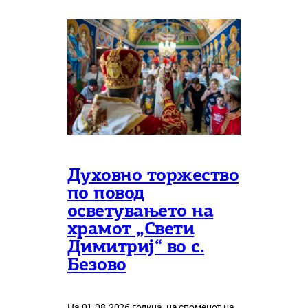
Духовно торжество
по повод
осветувањето на
храмот „Свети
Димитриј“ во с.
Безово
На 01.08.2026 година, на споменот на