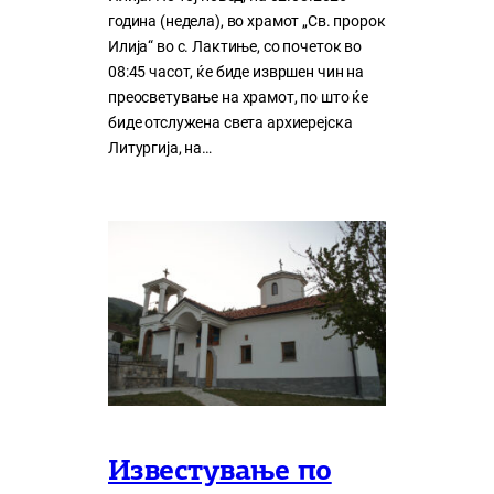
година (недела), во храмот „Св. пророк
Илија“ во с. Лактиње, со почеток во
08:45 часот, ќе биде извршен чин на
преосветување на храмот, по што ќе
биде отслужена света архиерејска
Литургија, на…
Известување по