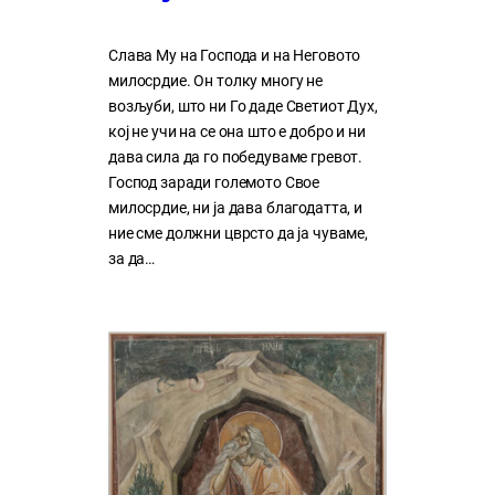
Слава Му на Господа и на Неговото
милосрдие. Он толку многу нe
возљуби, што ни Го даде Светиот Дух,
кој нe учи на сe она што е добро и ни
дава сила да го победуваме гревот.
Господ заради големото Свое
милосрдие, ни ја дава благодатта, и
ние сме должни цврсто да ја чуваме,
за да…