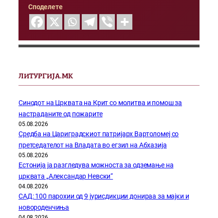
Споделете
ЛИТУРГИЈА.МК
Синодот на Црквата на Крит со молитва и помош за
настраданите од пожарите
05.08.2026
Средба на Цариградскиот патријарх Вартоломеј со
претседателот на Владата во егзил на Абхазија
05.08.2026
Естонија ја разгледува можноста за одземање на
црквата „Александар Невски“
04.08.2026
САД: 100 парохии од 9 јурисдикции донираа за мајки и
новороденчиња
04.08.2026