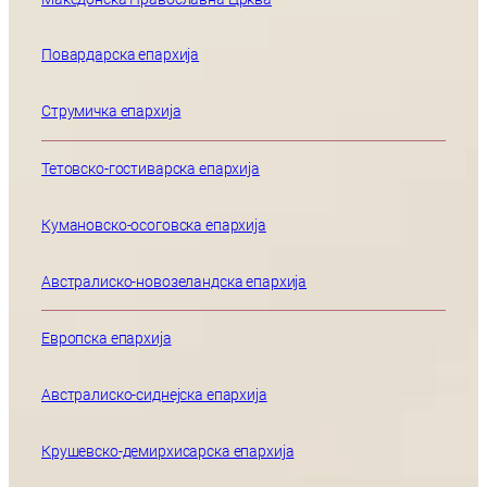
Повардарска епархија
Струмичка епархија
Тетовско-гостиварска епархија
Кумановско-осоговска епархија
Австралиско-новозеландска епархија
Европска епархија
Австралиско-сиднејска епархија
Крушевско-демирхисарска епархија