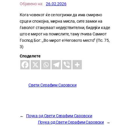
Објавено на:
26.02.2026
Кога човекот ќе се погрижи да има смирено
срце и спокојна, мирна мисла, сите замки на
ѓаволот стануваат недејствителни, бидејќи каде
што е мирот на помислите, таму пчива Самиот
Господ Бог: ,,Во мирот е Неговото место” (Пс. 75,
3)
Споделете
Свети Серафим Саровски
←
Поука од Свети Серафим Саровски
Поука од Свети Серафим Саровски
→