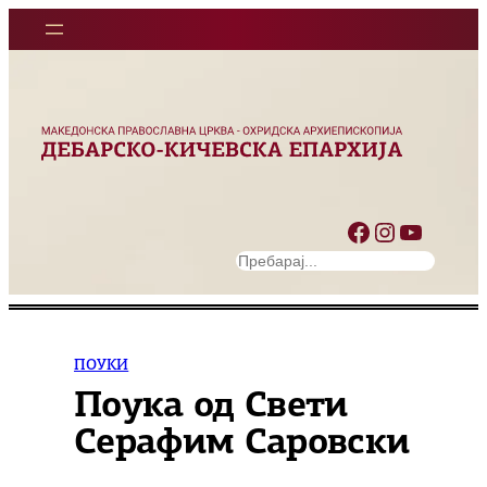
Оди
на
содржината
Facebook
Instagram
YouTube
S
e
a
r
c
ПОУКИ
h
Поука од Свети
Серафим Саровски