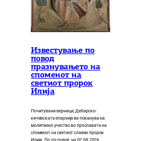
Известување по
повод
празнувањето на
споменот на
светиот пророк
Илија
Почитувани верници, Дебарско-
кичевската епархија ве поканува на
молитвено учество во прославата на
споменот на светиот славен пророк
Илија. По тој повод, на 02.08.2026