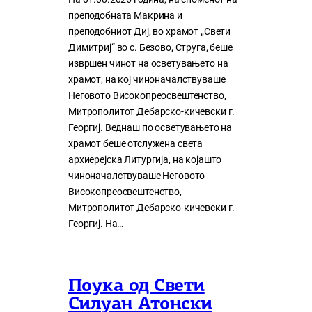
преподобната Макрина и
преподобниот Диј, во храмот „Свети
Димитриј“ во с. Безово, Струга, беше
извршен чинот на осветувањето на
храмот, на кој чиноначалствуваше
Неговото Високопреосвештенство,
Митрополитот Дебарско-кичевски г.
Георгиј. Веднаш по осветувањето на
храмот беше отслужена света
архиерејска Литургија, на којашто
чиноначалствуваше Неговото
Високопреосвештенство,
Митрополитот Дебарско-кичевски г.
Георгиј. На…
Поука од Свети
Силуан Атонски