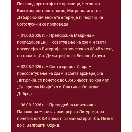
По повод претстојните празници, Неговото
Високопреосвештенство, Митрополитот на
Дебарско-кичевската епархија г. Георгиј, ќе
богослужи и ќе проповеда:
– 01.08.2026 г. – Преподобна Макрина и
преподобен Диј – осветување на храм и света
архиерејска Литургија, со почеток во 08:45 часот,
во храмот „Св. Димитриј“ во с. Безово, Струга.
– 02.08.2026 г. – Свети пророк Илија –
преосветување на храм и света архиерејска
Литургија, со почеток во 08:45 часот, во храмот
„Св. пророк Илија“ во с. Лактиње, Општина
Дебрца.
– 08.08.2026 г. – Преподобна маченичка
Параскева – света архиерејска Литургија, со
почеток во 08:45 часот, во манастирот „Св. Петка“
во с. Велгошти, Охрид.