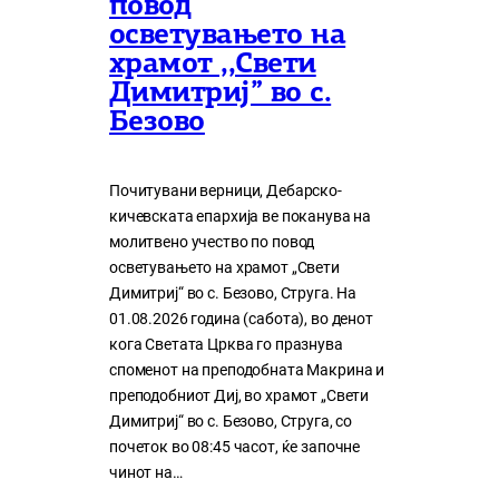
повод
осветувањето на
храмот ,,Свети
Димитриј” во с.
Безово
Почитувани верници, Дебарско-
кичевската епархија ве поканува на
молитвено учество по повод
осветувањето на храмот „Свети
Димитриј“ во с. Безово, Струга. На
01.08.2026 година (сабота), во денот
кога Светата Црква го празнува
споменот на преподобната Макрина и
преподобниот Диј, во храмот „Свети
Димитриј“ во с. Безово, Струга, со
почеток во 08:45 часот, ќе започне
чинот на…