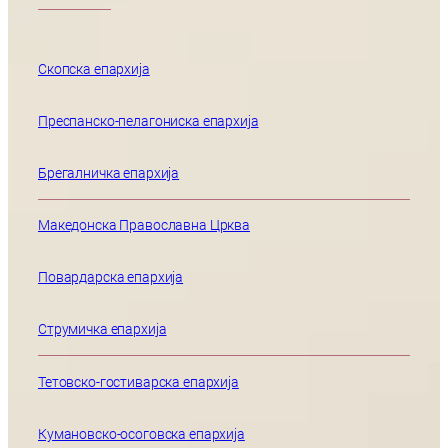
Скопска епархија
Преспанско-пелагониска епархија
Брегалничка епархија
Македонска Православна Црква
Повардарска епархија
Струмичка епархија
Тетовско-гостиварска епархија
Кумановско-осоговска епархија