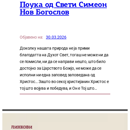
Поука од Свети Симеон
Нов Богослов
Објавено на:
30.03.2026
Доколку нашата природа не ја прими
благодатта на Духот Свет, тогаш не може ни да
се помисли, ни да се направи нешто, што било
достојно за Царството Божјо, не може да се
исполни ни една заповед заповедана од
Христос… Зашто во секој христијанин Христос е
тој што војува и победува, и Он е Тој што…
ЛИНКОВИ