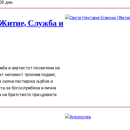
00 ден.
(Житие, Служба и
жба и акатистот посветени на
ат неговиот трпелив подвиг,
а силна пастирска љубов и
ета за богослужбена и лична
а на братството при црквата