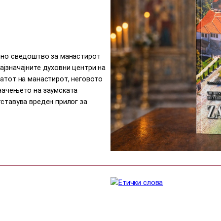
урно сведоштво за манастирот
ајзначајните духовни центри на
јатот на манастирот, неговото
значењето на заумската
тставува вреден прилог за