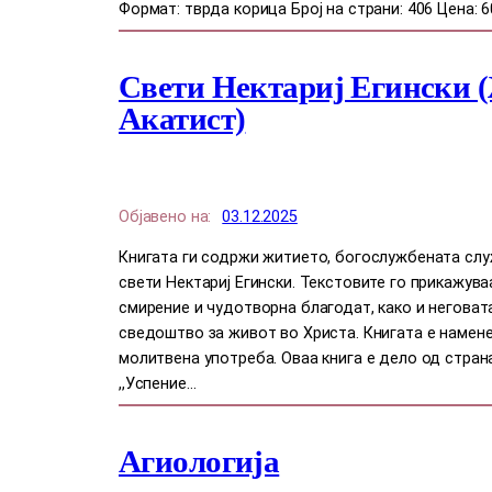
Формат: тврда корица Број на страни: 406 Цена: 6
Свети Нектариј Егински 
Акатист)
Објавено на:
03.12.2025
Книгата ги содржи житието, богослужбената слу
свети Нектариј Егински. Текстовите го прикажува
смирение и чудотворна благодат, како и неговат
сведоштво за живот во Христа. Книгата е намен
молитвена употреба. Оваа книга е дело од стран
,,Успение…
Агиологија