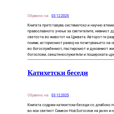
Објавено на:
03.12.2025
Книгата претставува систематско и научно втем
православното учење за светителите, нивниот д
светоста во животот на Црквата. Авторот ги ра
поими, историскиот развој на почитувањето на св
во богослужбениот, пастирскиот и духовниот жи
богослови, свештенослужители и пошироката црк
Катихетски беседи
Објавено на:
03.12.2025
Книгата содржи катихетски беседи со длабоко по
во кои светиот Симеон Нов Богослов на јасен и 