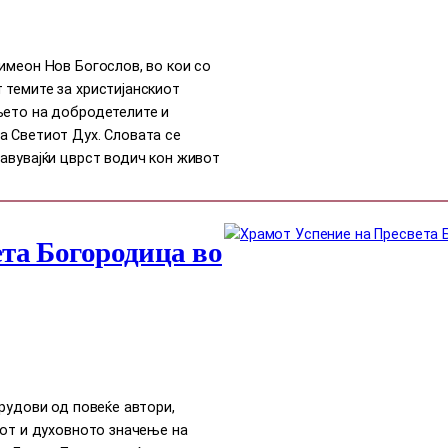
имеон Нов Богослов, во кои со
 темите за христијанскиот
њето на добродетелите и
а Светиот Дух. Словата се
авувајќи цврст водич кон живот
та Богородица во
трудови од повеќе автори,
сот и духовното значење на