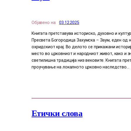
Објавено на:
03.12.2025
Книгата претставува историско, духовно и култ
Пресвета Богородица Захумска – Заум, еден од н
охридскиот крај. Во делото се прикажани истори
место во црковниот и народниот живот, како и 
светилишна традиција низ вековите. Книгата пре
проучување на локалното црковно наследство…
Етички слова