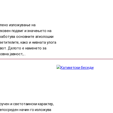
елено изложување на
уховен подвиг и значењето на
зработува основните агиолошки
етителите, како и нивната улога
вот. Делото е наменето за
овна јавност,…
учен и светотаински карактер,
непосреден начин го изложува