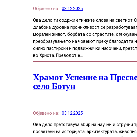
Објавено на:
03.12.2025
Ова дело ги содржи етичките слова на светиот С
длабока духовна проникливост се разработуваат
морален живот, борбата со страстите, стекнува
преобразувањето на човекот преку благодатта н
силно пастирски и подвижнички насочени, претст
во Христа. Преводот е…
Храмот Успение на Пресве
село Ботун
Објавено на:
03.12.2025
Ова дело претставува збир на научни и стручни 
посветени на историјата, архитектурата, живопи