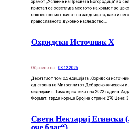
храмот „Успение на Пресвета Богородица“ во сел
пристап се осветлува местото на храмот во црко
општествениот живот на заедницата, како и него
православното духовно наследство.…
Охридски Источник X
Објавено на:
03.12.2025
Десеттиот том од едицијата „Охридски источник
од страна на Митроплитот Дебарско-кичевски и
сиднејски г. Тимотеј во текот на 2022 година. Из
Формат: тврда корица Број на страни: 278 Цена: 3
Свети Нектариј Егински („
оче благ“)