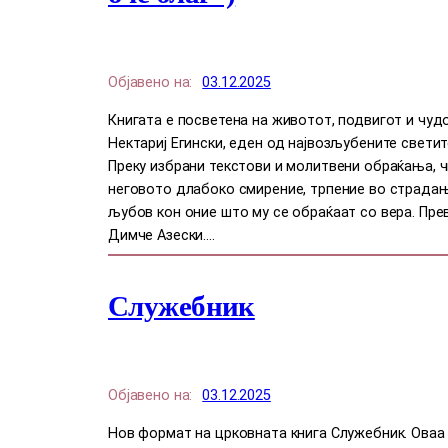
Објавено на:
03.12.2025
Книгата е посветена на животот, подвигот и чуд
Нектариј Егински, еден од највозљубените свети
Преку избрани текстови и молитвени обраќања, ч
неговото длабоко смирение, трпение во страдањ
љубов кон оние што му се обраќаат со вера. Пре
Димче Азески.…
Служебник
Објавено на:
03.12.2025
Нов формат на црковната книга Служебник. Оваа 