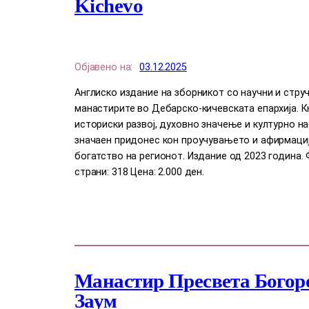
Kichevo
Објавено на:
03.12.2025
Англиско издание на зборникот со научни и стру
манастирите во Дебарско-кичевската епархија. К
историски развој, духовно значење и културно н
значаен придонес кон проучувањето и афирмациј
богатство на регионот. Издание од 2023 година. 
страни: 318 Цена: 2.000 ден.
Манастир Пресвета Богор
Заум