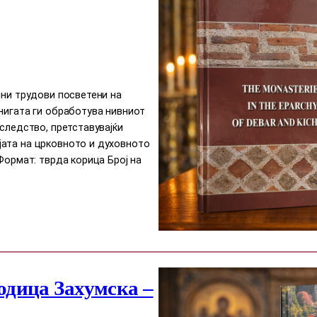
чни трудови посветени на
нигата ги обработува нивниот
аследство, претставувајќи
ата на црковното и духовното
Формат: тврда корица Број на
одица Захумска –