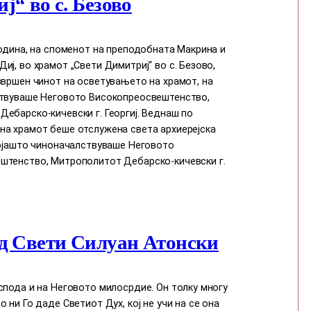
ј“ во с. Безово
година, на споменот на преподобната Макрина и
иј, во храмот „Свети Димитриј“ во с. Безово,
звршен чинот на осветувањето на храмот, на
ствуваше Неговото Високопреосвештенство,
ебарско-кичевски г. Георгиј. Веднаш по
на храмот беше отслужена света архиерејска
којашто чиноначалствуваше Неговото
штенство, Митрополитот Дебарско-кичевски г.
д Свети Силуан Атонски
спода и на Неговото милосрдие. Он толку многу
о ни Го даде Светиот Дух, кој нe учи на сe она