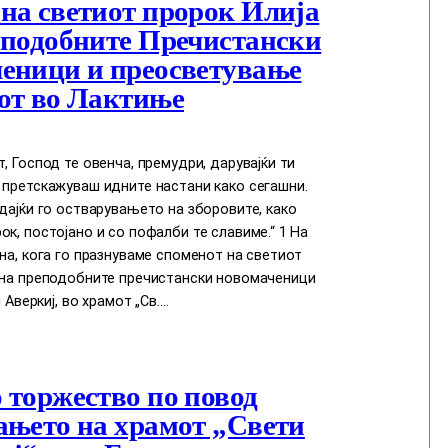
на светиот пророк Илија
еподобните Пречистански
еници и преосветување
от во Лактиње
т, Господ те овенча, премудри, дарувајќи ти
 претскажуваш идните настани како сегашни.
едајќи го остварувањето на зборовите, како
ок, постојано и со пофалби те славиме.“ 1 На
ина, кога го празнуваме споменот на светиот
и на преподобните пречистански новомаченици
и Аверкиј, во храмот „Св.…
 торжество по повод
ањето на храмот „Свети