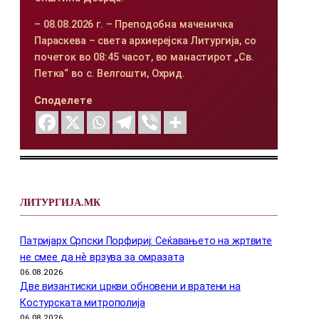
– 08.08.2026 г. – Преподобна маченичка
Параскева – света архиерејска Литургија, со
почеток во 08:45 часот, во манастирот „Св.
Петка“ во с. Велгошти, Охрид.
Споделете
ЛИТУРГИЈА.МК
Патријарх Српски Порфириј: Сеќавањето на жртвите
не смее да нѐ врзува за омразата
06.08.2026
Две византиски цркви обновени и вратени на
Костурската митрополија
06.08.2026