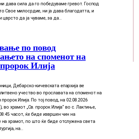
ни дава сила да го победуваме гревот. Господ
о Свое милосрдие, ни ја дава благодатта, и
 цврсто да ја чуваме, за да…
вање по повод
ањето на споменот на
 пророк Илија
ници, Дебарско-кичевската епархија ве
литвено учество во прославата на споменот на
пророк Илија. По тој повод, на 02.08.2026
, во храмот „Св. пророк Илија“ во с. Лактиње,
08:45 часот, ќе биде извршен чин на
 на храмот, по што ќе биде отслужена света
ургија, на…