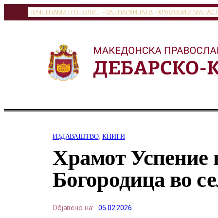
Оди
ПОЧЕТНА
МИТРОПОЛИТ
ЗА ЕПАРХИЈАТА
ХРАМОВИ И МАНАС
на
содржината
ИЗДАВАШТВО
, 
КНИГИ
Храмот Успение 
Богородица во се
Објавено на:
05.02.2026