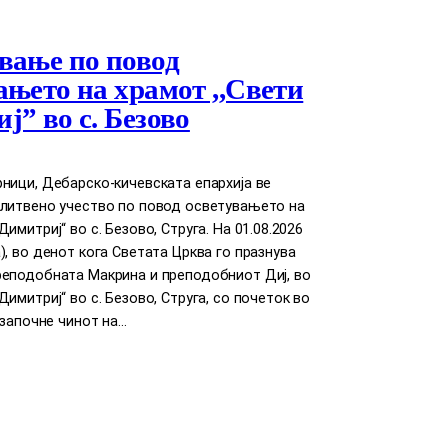
вање по повод
ањето на храмот ,,Свети
ј” во с. Безово
ници, Дебарско-кичевската епархија ве
олитвено учество по повод осветувањето на
имитриј“ во с. Безово, Струга. На 01.08.2026
), во денот кога Светата Црква го празнува
реподобната Макрина и преподобниот Диј, во
Димитриј“ во с. Безово, Струга, со почеток во
е започне чинот на…