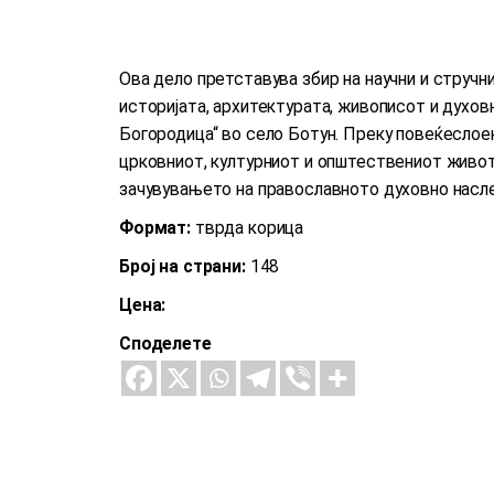
Ова дело претставува збир на научни и стручн
историјата, архитектурата, живописот и духо
Богородица“ во село Ботун. Преку повеќеслое
црковниот, културниот и општествениот живот 
зачувувањето на православното духовно насле
Формат:
тврда корица
Број на страни:
148
Цена:
Споделете