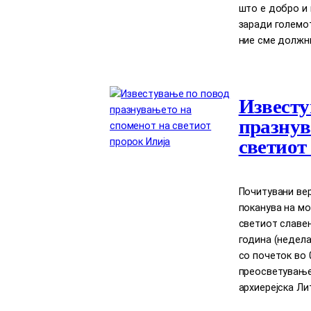
што е добро и 
заради големот
ние сме должни
Известу
празнув
светиот
Почитувани вер
поканува на мо
светиот славен 
година (недела)
со почеток во 
преосветување
архиерејска Лит