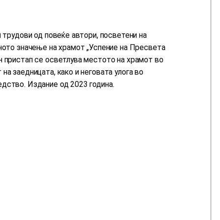
и трудови од повеќе автори, посветени на
вното значење на храмот „Успение на Пресвета
н пристап се осветлува местото на храмот во
на заедницата, како и неговата улога во
дство. Издание од 2023 година.