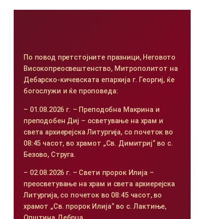
По повод претстојните празници, Неговото
Високопреосвештенство, Митрополитот на
Дебарско-кичевската епархија г. Георгиј, ќе
богослужи и ќе проповеда:
– 01.08.2026 г. – Преподобна Макрина и
преподобен Диј – осветување на храм и
света архиерејска Литургија, со почеток во
08:45 часот, во храмот „Св. Димитриј“ во с.
Безово, Струга.
– 02.08.2026 г. – Свети пророк Илија –
преосветување на храм и света архиерејска
Литургија, со почеток во 08:45 часот, во
храмот „Св. пророк Илија“ во с. Лактиње,
Општина Дебрца.