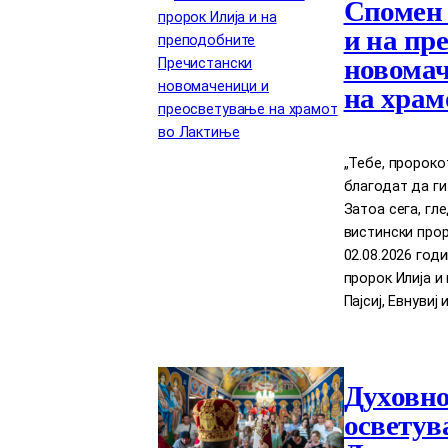
Спомен 
и на пр
новомач
на храм
„Тебе, пророко
благодат да ги
Затоа сега, гл
вистински прор
02.08.2026 год
пророк Илија 
Пајсиј, Евнувиј 
Духовно
осветув