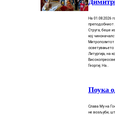
Димитри
На 01.08.2026 
преподобниот Д
Струга, беше и
кој чиноначал
Митрополитот Д
осветувањето 
Литургија, на 
Високопреосве
Георгиј. На…
Поука о
Слава Му на Го
нe возљуби, шт