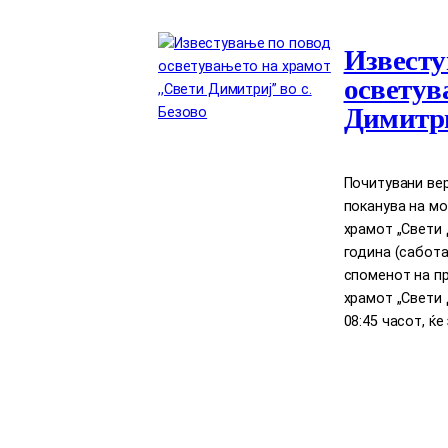
Известу
осветув
Димитри
Почитувани вер
поканува на м
храмот „Свети Д
година (сабота
споменот на п
храмот „Свети 
08:45 часот, ќ