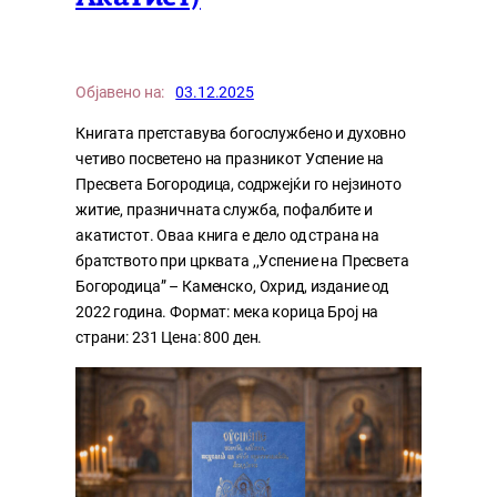
Објавено на:
03.12.2025
Книгата претставува богослужбено и духовно
четиво посветено на празникот Успение на
Пресвета Богородица, содржејќи го нејзиното
житие, празничната служба, пофалбите и
акатистот. Оваа книга е дело од страна на
братството при црквата ,,Успение на Пресвета
Богородица” – Каменско, Охрид, издание од
2022 година. Формат: мека корица Број на
страни: 231 Цена: 800 ден.