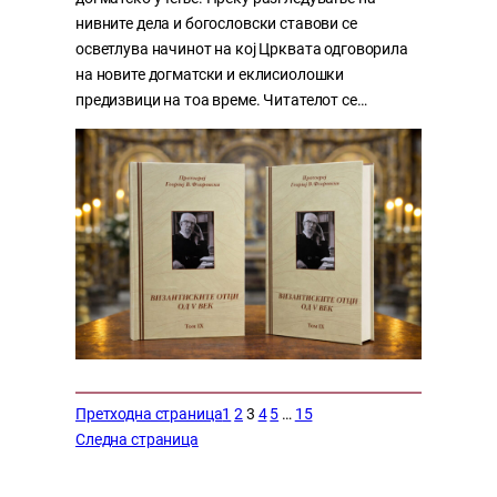
нивните дела и богословски ставови се
осветлува начинот на кој Црквата одговорила
на новите догматски и еклисиолошки
предизвици на тоа време. Читателот се…
Претходна страница
1
2
3
4
5
…
15
Следна страница