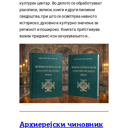
културен центар. Во делото се обработуваат
ракописи, записи, книги и други писмени
сведоштва, при што се осветлува нивното
историско, духовно и културно значење за
регионот и пошироко. Книгата претставува
важен придонес кон зачувувањето и…
Архиерејски чиновник