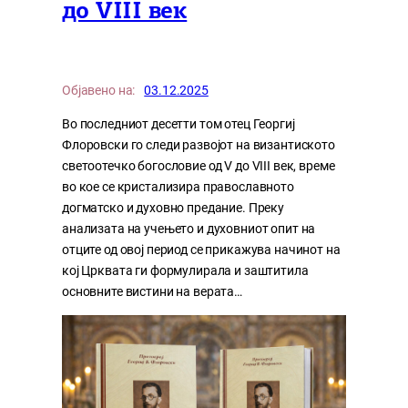
до VIII век
Објавено на:
03.12.2025
Во последниот десетти том отец Георгиј
Флоровски го следи развојот на византиското
светоотечко богословие од V до VIII век, време
во кое се кристализира православното
догматско и духовно предание. Преку
анализата на учењето и духовниот опит на
отците од овој период се прикажува начинот на
кој Црквата ги формулирала и заштитила
основните вистини на верата…