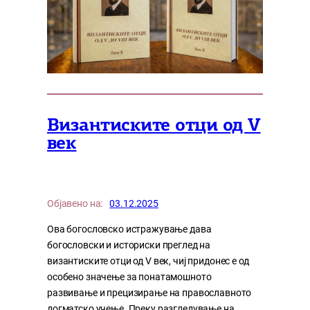
Византиските отци од V
век
Објавено на:
03.12.2025
Ова богословско истражување дава
богословски и историски преглед на
византиските отци од V век, чиј придонес е од
особено значење за понатамошното
развивање и прецизирање на православното
догматско учење. Преку разгледување на