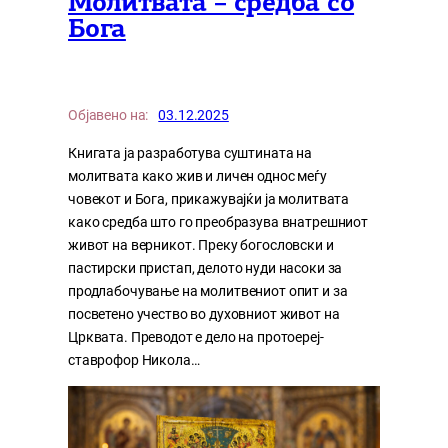
Молитвата – средба со
Бога
Објавено на:
03.12.2025
Книгата ја разработува суштината на
молитвата како жив и личен однос меѓу
човекот и Бога, прикажувајќи ја молитвата
како средба што го преобразува внатрешниот
живот на верникот. Преку богословски и
пастирски пристап, делото нуди насоки за
продлабочување на молитвениот опит и за
посветено учество во духовниот живот на
Црквата. Преводот е дело на протоереј-
ставрофор Никола…