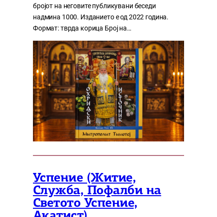
бројот на неговите публикувани беседи
надмина 1000. Изданието е од 2022 година.
Формат: тврда корица Број на…
Успение (Житие,
Служба, Пофалби на
Светото Успение,
Акатист)