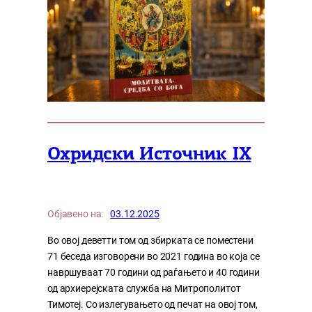
Охридски Источник IX
Објавено на:
03.12.2025
Во овој деветти том од збирката се поместени
71 беседа изговорени во 2021 година во која се
навршуваат 70 години од раѓањето и 40 години
од архиерејската служба на Митрополитот
Тимотеј. Со излегувањето од печат на овој том,