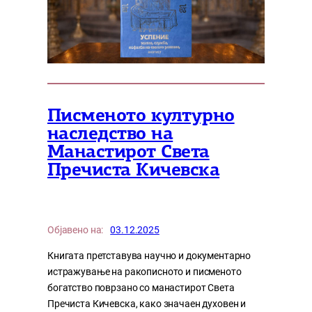
Писменото културно
наследство на
Манастирот Света
Пречиста Кичевска
Објавено на:
03.12.2025
Книгата претставува научно и документарно
истражување на ракописното и писменото
богатство поврзано со манастирот Света
Пречиста Кичевска, како значаен духовен и