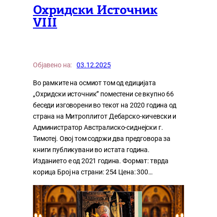
Охридски Источник
VIII
Објавено на:
03.12.2025
Во рамките на осмиот том од едицијата
„Охридски источник” поместени се вкупно 66
беседи изговорени во текот на 2020 година од
страна на Митроплитот Дебарско-кичевски и
Администратор Австралиско-сиднејски г.
Тимотеј. Овој том содржи два предговора за
книги публикувани во истата година.
Изданието е од 2021 година. Формат: тврда
корица Број на страни: 254 Цена: 300…