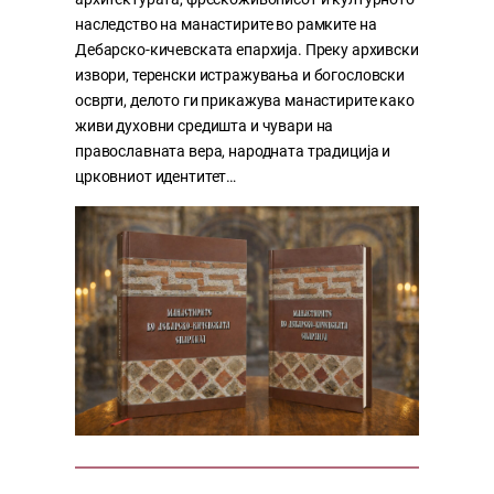
наследство на манастирите во рамките на
Дебарско-кичевската епархија. Преку архивски
извори, теренски истражувања и богословски
осврти, делото ги прикажува манастирите како
живи духовни средишта и чувари на
православната вера, народната традиција и
црковниот идентитет…