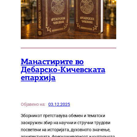
Манастирите во
Дебарско-Кичевската
епархија
Објавено на:
03.12.2025
Зборникот претставува обемен и тематски
заокружен збир на научни и стручни трудови
посветени на историјата, духовното значење,
архитектурата, фрескоживописот и културното