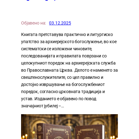
Објавено на:
03.12.2025
Книгата претставува практично и литургиско
упатство за архиерејското богослужење, во кое
систематски се изложени чиновите,
последованијата и правилата поврзани со
целокупниот поредок на архиерејската служба
во Православната Црква. Делото е наменето за
свештенослужителите, со цел правилно и
достојно извршување на богослужбениот
поредок, согласно црковната традиција и
устав. Изданието е објавено по повод
значајниот јубилеј –…