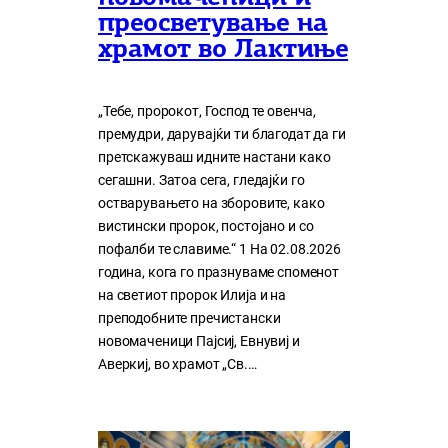
преосветување на
храмот во Лактиње
„Тебе, пророкот, Господ те овенча,
премудри, дарувајќи ти благодат да ги
претскажуваш идните настани како
сегашни. Затоа сега, гледајќи го
остварувањето на зборовите, како
вистински пророк, постојано и со
пофалби те славиме.“ 1 На 02.08.2026
година, кога го празнуваме споменот
на светиот пророк Илија и на
преподобните пречистански
новомаченици Пајсиј, Евнувиј и
Аверкиј, во храмот „Св.…