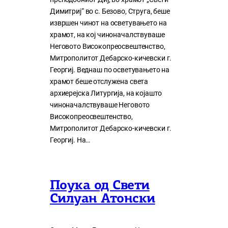
Димитриј“ во с. Безово, Струга, беше
извршен чинот на осветувањето на
храмот, на кој чиноначалствуваше
Неговото Високопреосвештенство,
Митрополитот Дебарско-кичевски г.
Георгиј. Веднаш по осветувањето на
храмот беше отслужена света
архиерејска Литургија, на којашто
чиноначалствуваше Неговото
Високопреосвештенство,
Митрополитот Дебарско-кичевски г.
Георгиј. На…
Поука од Свети
Силуан Атонски