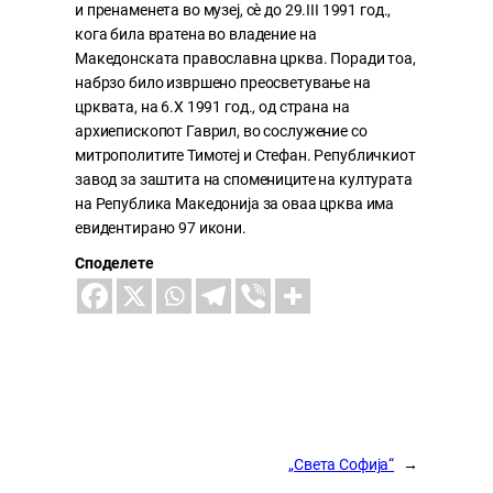
и пренаменета во музеј, сè до 29.III 1991 год.,
кога била вратена во владение на
Македонската православна црква. Поради тоа,
набрзо било извршено преосветување на
црквата, на 6.X 1991 год., од страна на
архиепископот Гаврил, во сослужение со
митрополитите Тимотеј и Стефан. Републичкиот
завод за заштита на спомениците на културата
на Република Македонија за оваа црква има
евидентирано 97 икони.
Споделете
„Света Софија“
→