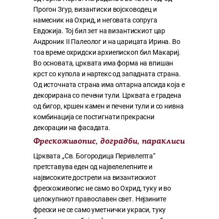
Прогон Згур, византиски војсководец и
намесник на Охрид, и неговата сопруга
Евдокија. Тој бил зет на византискиот цар
Андроник II Палеолог и на царицата Ирина. Во
тоа време охридски архиепископ бил Макариј.
Во основата, црквата има форма на впишан
крст со купола и нартекс од западната страна.
Од источната страна има олтарна апсида која е
декорирана со печени тули. Црквата е градена
од бигор, кршен камен и печени тули и со нивна
комбинација се постигнати прекрасни
декорации на фасадата.
Фрескоживопис, доградби, параклиси
Црквата „Св. Богородица Перивлепта“
претставува еден од највелелепните и
највисоките дострели на византискиот
фрескоживопис не само во Охрид, туку и во
целокупниот православен свет. Нејзините
фрески не се само уметнички украси, туку