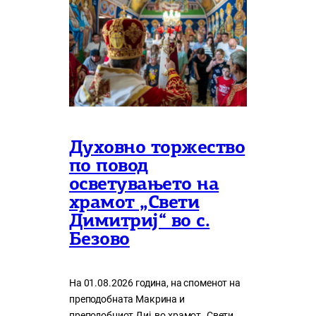
Духовно торжество
по повод
осветувањето на
храмот „Свети
Димитриј“ во с.
Безово
На 01.08.2026 година, на споменот на
преподобната Макрина и
преподобниот Диј, во храмот „Свети