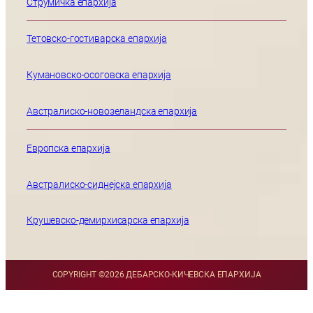
Струмичка епархија
Тетовско-гостиварска епархија
Кумановско-осоговска епархија
Австралиско-новозеландска епархија
Европска епархија
Австралиско-сиднејска епархија
Крушевско-демирхисарска епархија
COPYRIGHT ©
2026 ДЕБАРСКО-КИЧЕВСКА ЕПАРХИЈА