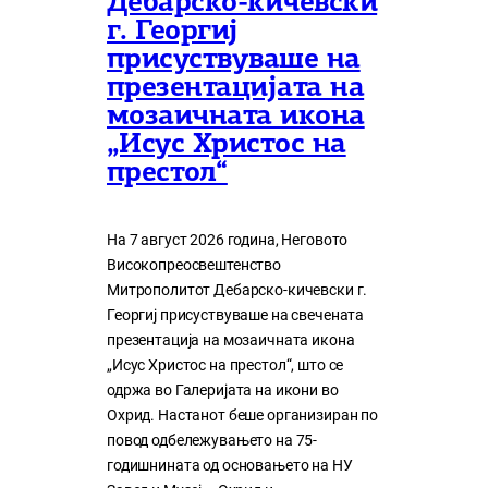
Дебарско-кичевски
г. Георгиј
присуствуваше на
презентацијата на
мозаичната икона
„Исус Христос на
престол“
На 7 август 2026 година, Неговото
Високопреосвештенство
Митрополитот Дебарско-кичевски г.
Георгиј присуствуваше на свечената
презентација на мозаичната икона
„Исус Христос на престол“, што се
одржа во Галеријата на икони во
Охрид. Настанот беше организиран по
повод одбележувањето на 75-
годишнината од основањето на НУ