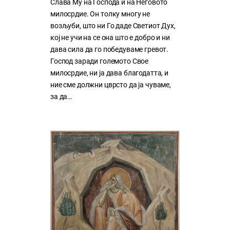
Слава Му на Господа и на Неговото
милосрдие. Он толку многу нe
возљуби, што ни Го даде Светиот Дух,
кој нe учи на сe она што е добро и ни
дава сила да го победуваме гревот.
Господ заради големото Свое
милосрдие, ни ја дава благодатта, и
ние сме должни цврсто да ја чуваме,
за да…