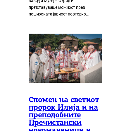
Завод и Музеј – Охрид и
претставуваше можност пред
пошироката јавност повторно…
Спомен на светиот
пророк Илија и на
преподобните
Пречистански
новомаченици и