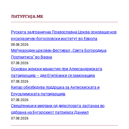
ЛИТУРГИЈА.МК
Руската задгранична Православна Црква основаше нов
рускојазичен богословски институт во Европа
08.08.2026
Меѓународен црковен фестивал „Света Богородица
Портаитиса“ во Варна
07.08.2026
Основан женски манастир при Александриската
патријаршија – две Египќанки се замонашија
07.08.2026
Кипар обезбедува поддршка за Антиохиската и
Ерусалимската патријаршија
07.08.2026
Свештеници и мирјани од дијаспората застанаа во
одбрана на Бугарскиот патријарх Даниил
07.08.2026