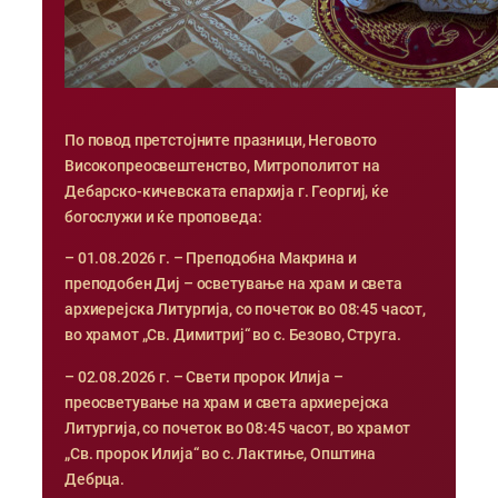
По повод претстојните празници, Неговото
Високопреосвештенство, Митрополитот на
Дебарско-кичевската епархија г. Георгиј, ќе
богослужи и ќе проповеда:
– 01.08.2026 г. – Преподобна Макрина и
преподобен Диј – осветување на храм и света
архиерејска Литургија, со почеток во 08:45 часот,
во храмот „Св. Димитриј“ во с. Безово, Струга.
– 02.08.2026 г. – Свети пророк Илија –
преосветување на храм и света архиерејска
Литургија, со почеток во 08:45 часот, во храмот
„Св. пророк Илија“ во с. Лактиње, Општина
Дебрца.