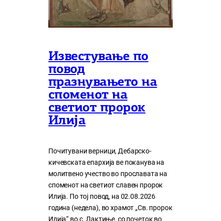
Известување по
повод
празнувањето на
споменот на
светиот пророк
Илија
Почитувани верници, Дебарско-
кичевската епархија ве поканува на
молитвено учество во прославата на
споменот на светиот славен пророк
Илија. По тој повод, на 02.08.2026
година (недела), во храмот „Св. пророк
Илија“ во с. Лактиње, со почеток во