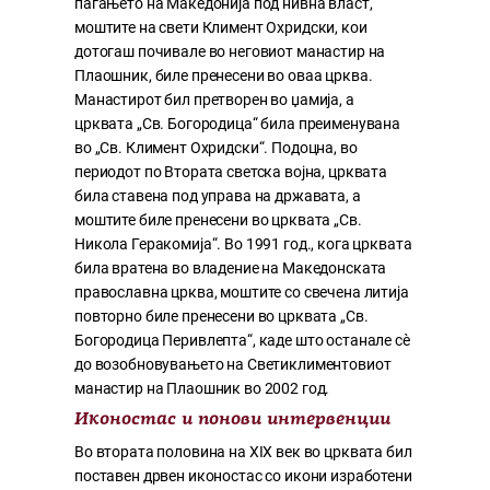
паѓањето на Македонија под нивна власт,
моштите на свети Климент Охридски, кои
дотогаш почивале во неговиот манастир на
Плаошник, биле пренесени во оваа црква.
Манастирот бил претворен во џамија, а
црквата „Св. Богородица“ била преименувана
во „Св. Климент Охридски“. Подоцна, во
периодот по Втората светска војна, црквата
била ставена под управа на државата, а
моштите биле пренесени во црквата „Св.
Никола Геракомија“. Во 1991 год., кога црквата
била вратена во владение на Македонската
православна црква, моштите со свечена литија
повторно биле пренесени во црквата „Св.
Богородица Перивлепта“, каде што останале сè
до возобновувањето на Светиклиментовиот
манастир на Плаошник во 2002 год.
Иконостас и понови интервенции
Во втората половина на XIX век во црквата бил
поставен дрвен иконостас со икони изработени