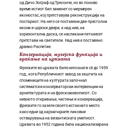
од Дичо Зограф од Тресонче, но во поново
време истиот бил заменет со мермерен
иконостас, кој претставува реконструкција на
постариот. На него се поставени две престолни
икони и царски двери, а над нив, на
хоризонтална даска, се насликани петнаесет
претстави на светители. Над нив е поставено
дрвено Распетие.
Конзервација, музејска функција и
враќање на црквата
Фреските во црквата биле непознати сè до 1959
год., кога Републичкиот завод за заштита на
спомениците на културата започнал
систематски конзерваторски интервенции на
архитектурата и на фрескоживописот. Со
нивното откривање, чистење и конзервација,
фреските го зазеле своето истакнато место
како едни од најзначајните ликовни
остварувања на византиската уметност.
Црквата во 1952 година била национализирана