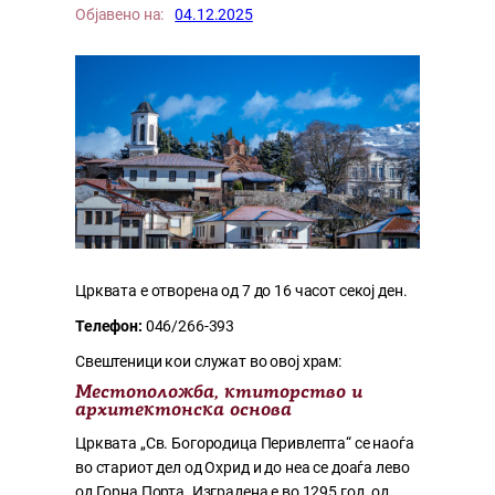
Објавено на:
04.12.2025
Црквата е отворена од 7 до 16 часот секој ден.
Телефон:
046/266-393
Свештеници кои служат во овој храм:
Местоположба, ктиторство и
архитектонска основа
Црквата „Св. Богородица Перивлепта“ се наоѓа
во стариот дел од Охрид и до неа се доаѓа лево
од Горна Порта. Изградена е во 1295 год. од