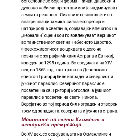
богословие во боја и форма – живи, длабоки и
духовно набиени претстави кои ја надминуваат
земната реалност. Ликовите се исполнети со
внатрешна динамика, силна експресија и
натприродна светлина, создавајќи впечаток на
„нереални“ сцени кои го вовлекуваат верникот
во таинствениот свет на Небесното Царство.
Фрескоживописот во црквата е дело на
познатите зографи Михаил Астрапа и Евтихиј,
изведен во 1295 година. Во средината на XIV
век, во 1365 год., од страна на Деволскиот
епископ Григориј биле изградени северниот и
јужниот параклис. Северниот параклис е
посветен на св. Григориј Богослов, а јужниот
параклис е посветен на свети Никола.
Веројатно во тој период бил изграден и отворен
трем од западната, северната и јужната страна.
Моштите на свети Климент и
историски премрежија
Во XV век, со освојувањата на Османлиите и