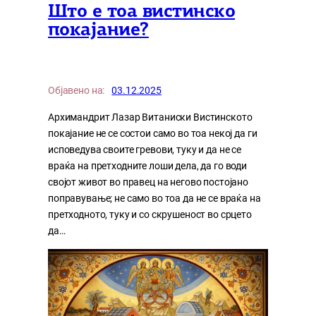
Што е тоа вистинско
покајание?
Објавено на:
03.12.2025
Архимандрит Лазар Витаниски Вистинското
покајание не се состои само во тоа некој да ги
исповедува своите гревови, туку и да не се
враќа на претходните лоши дела, да го води
својот живот во правец на негово постојано
поправување; не само во тоа да не се враќа на
претходното, туку и со скрушеност во срцето
да…