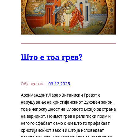
Што е тоа грев?
Објавено на:
03.12.2025
Архимандрит Лазар Витаниски Гревот е
нарушување на христијанскиот духовен закон,
тоа е непослушност на Словото Божјо од страна
на верникот. Поимот грев е религиски поим и
него го сфаќаат само оние што го прифаќаат
христијанскиот закон и што ја исповедаат