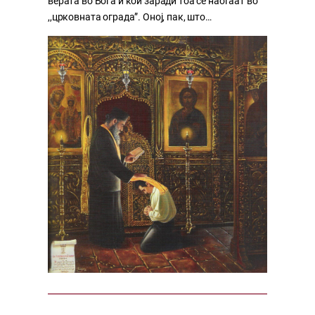
верата во Бога и кои заради тоа се наоѓаат во
,,црковната ограда”. Оној, пак, што…