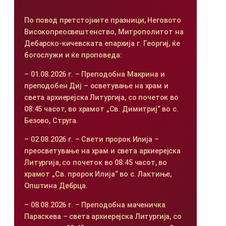
По повод претстојните празници, Неговото
Високопреосвештенство, Митрополитот на
Дебарско-кичевската епархија г. Георгиј, ќе
богослужи и ќе проповеда:
– 01.08.2026 г. – Преподобна Макрина и
преподобен Диј – осветување на храм и
света архиерејска Литургија, со почеток во
08:45 часот, во храмот „Св. Димитриј“ во с.
Безово, Струга.
– 02.08.2026 г. – Свети пророк Илија –
преосветување на храм и света архиерејска
Литургија, со почеток во 08:45 часот, во
храмот „Св. пророк Илија“ во с. Лактиње,
Општина Дебрца.
– 08.08.2026 г. – Преподобна маченичка
Параскева – света архиерејска Литургија, со