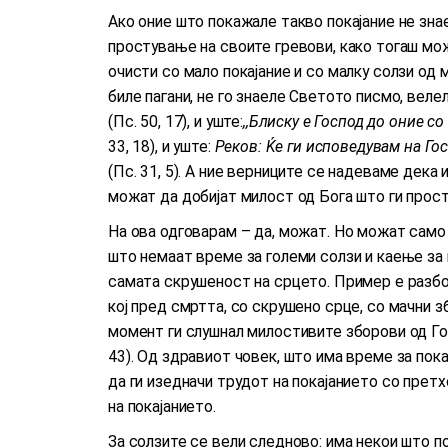
Ако оние што покажале такво покајание не зна
простување на своите гревови, како тогаш мож
очисти со мало покајание и со малку солзи од 
биле пагани, не го знаеле Светото писмо, веле
(Пс. 50, 17), и уште:
,,Блиску е Господ до оние со
33, 18), и уште:
Реков: Ќе ги исповедувам на Гос
(Пс. 31, 5). А ние верниците се надеваме дека
можат да добијат милост од Бога што ги прост
На ова одговарам – да, можат. Но можат само
што немаат време за големи солзи и каење за 
самата скрушеност на срцето. Пример е разбој
кој пред смртта, со скрушено срце, со мачни 
момент ги слушнал милостивите зборови од Г
43). Од здравиот човек, што има време за покај
да ги изедначи трудот на покајанието со претх
на покајанието.
За солзите се вели следново: има некои што п