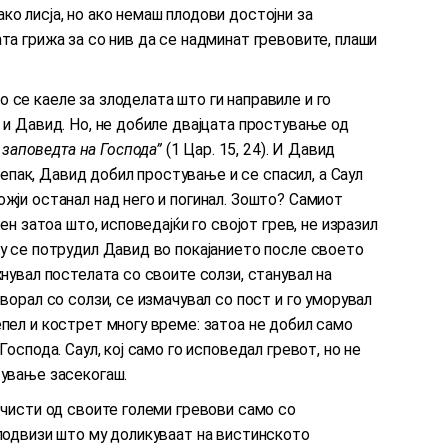
ко лисја, но ако немаш плодови достојни за
та грижа за со нив да се надминат гревовите, плаши
 се каеле за злоделата што ги направиле и го
л и Давид. Но, не добиле двајцата простување од
в заповедта на Господа”
(1 Цар. 15, 24). И Давид
 Сепак, Давид добил простување и се спасил, а Саул
ожји останал над него и погинал. Зошто? Самиот
вен затоа што, исповедајќи го својот грев, не изразил
гу се потрудил Давид во покајанието после своето
жнувал постелата со своите солзи, станувал на
творал со солзи, се измачувал со пост и го уморувал
епел и кострет многу време: затоа не добил само
Господа. Саул, кој само го исповедал гревот, но не
тување засекогаш.
 очисти од своите големи гревови само со
 подвизи што му доликуваат на вистинското