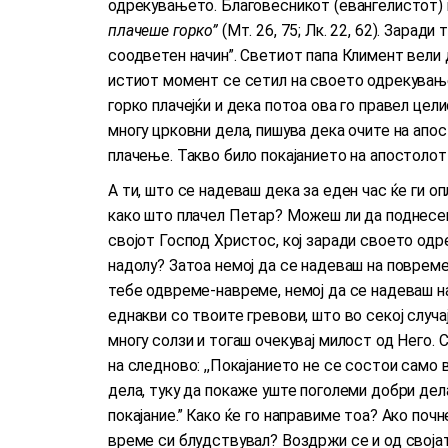
одрекувањето. Благовесникот (евангелистот) к
плачеше горко”
(Мт. 26, 75; Лк. 22, 62). Заради
соодветен начин”. Светиот папа Климент вели 
истиот момент се сетил на своето одрекување 
горко плачејќи и дека потоа ова го правел цел
многу црковни дела, пишува дека очите на апо
плачење. Такво било покајанието на апостолот
А ти, што се надеваш дека за еден час ќе ги 
како што плачел Петар? Можеш ли да поднесеш
својот Господ Христос, кој заради своето одр
надолу? Затоа немој да се надеваш на поврем
тебе одвреме-навреме, немој да се надеваш на
еднакви со твоите гревови, што во секој случа
многу солзи и тогаш очекувај милост од Него.
на следново: ,,Покајанието не се состои само
дела, туку да покаже уште поголеми добри дела
покајание.” Како ќе го направиме тоа? Ако поч
време си блудствувал? Воздржи се и од својат