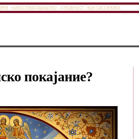
ТИРИ
НОВОСТИ
ИЗДАВАШТВО
ДУХОВНОСТ
КОНТАКТ
АРХИВА
нско покајание?