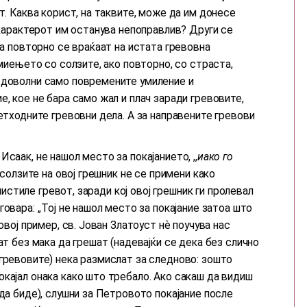
т. Каква корист, на таквите, може да им донесе
о карактерот им останува непоправлив? Други се
оа повторно се враќаат на истата гревовна
 миењето со солзите, ако повторно, со страста,
 доволни само повремените умиление и
е, кое не бара само жал и плач заради гревовите,
ретходните гревовни дела. А за направените гревови
саак, не нашол место за покајанието, ,,
иако го
о солзите на овој грешник не се примени како
очистиле гревот, заради кој овој грешник ги пролевал
овара: ,,Тој не нашол место за покајание затоа што
овој пример, св. Јован Златоуст нѐ поучува нас
ат без мака да грешат (надевајќи се дека без слично
гревовите) нека размислат за следново: зошто
кајал онака како што требало. Ако сакаш да видиш
 да биде), слушни за Петровото покајание после