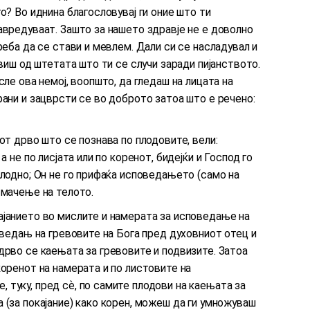
о? Во иднина благословувај ги оние што ти
авредуваат. Зашто за нашето здравје не е доволно
реба да се стави и мевлем. Дали си се насладувал и
авиш од штетата што ти се случи заради пијанството.
сле ова немој, воопшто, да гледаш на лицата на
рани и зацврсти се во доброто затоа што е речено:
от дрво што се познава по плодовите, вели:
а не по лисјата или по коренот, бидејќи и Господ го
плодно; Он не го прифаќа исповедањето (само на
 мачење на телото.
ајанието во мислите и намерата за исповедање на
поведањ на гревовите на Бога пред духовниот отец и
дрво се каењата за гревовите и подвизите. Затоа
коренот на намерата и по листовите на
туку, пред сѐ, по самите плодови на каењата за
 (за покајание) како корен, можеш да ги умножуваш