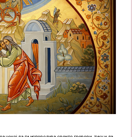
а некој да ги исповедува своите гревови, туку и да