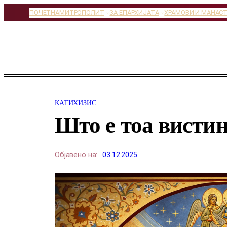
Оди
ПОЧЕТНА
МИТРОПОЛИТ
ЗА ЕПАРХИЈАТА
ХРАМОВИ И МАНАС
на
содржината
КАТИХИЗИС
Што е тоа висти
Објавено на:
03.12.2025