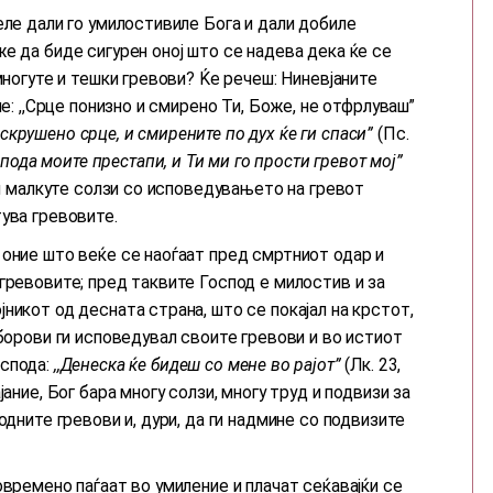
еле дали го умилостивиле Бога и дали добиле
е да биде сигурен оној што се надева дека ќе се
многуте и тешки гревови? Ќе речеш: Ниневјаните
ле: ,,Срце понизно и смирено Ти, Боже, не отфрлуваш”
 скрушено срце, и смирените по дух ќе ги спаси”
(Пс.
пода моите престапи, и Ти ми го прости гревот мој”
 и малкуте солзи со исповедувањето на гревот
ува гревовите.
 оние што веќе се наоѓаат пред смртниот одар и
гревовите; пред таквите Господ е милостив и за
никот од десната страна, што се покајал на крстот,
зборови ги исповедувал своите гревови и во истиот
оспода:
,,Денеска ќе бидеш со мене во рајот”
(Лк. 23,
ание, Бог бара многу солзи, многу труд и подвизи за
одните гревови и, дури, да ги надмине со подвизите
овремено паѓаат во умиление и плачат сеќавајќи се