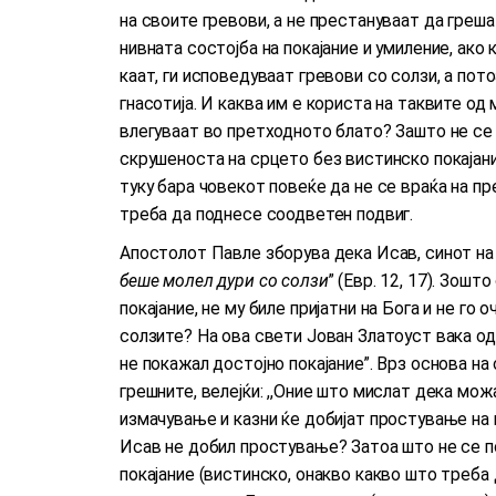
на своите гревови, а не престануваат да греша
нивната состојба на покајание и умиление, ак
каат, ги исповедуваат гревови со солзи, а пот
гнасотија. И каква им е користа на таквите од
влегуваат во претходното блато? Зашто не се
скрушеноста на срцето без вистинско покајани
туку бара човекот повеќе да не се враќа на п
треба да поднесе соодветен подвиг.
Апостолот Павле зборува дека Исав, синот на И
беше молел дури со солзи
” (Евр. 12, 17). Зошт
покајание, не му биле пријатни на Бога и не го 
солзите? На ова свети Јован Златоуст вака одг
не покажал достојно покајание”. Врз основа на 
грешните, велејќи: ,,Оние што мислат дека мож
измачување и казни ќе добијат простување на 
Исав не добил простување? Затоа што не се по
покајание (вистинско, онакво какво што треба