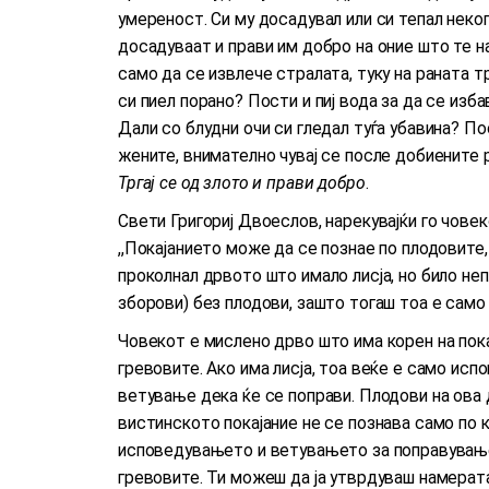
умереност. Си му досадувал или си тепал неког
досадуваат и прави им добро на оние што те н
само да се извлече стралата, туку на раната т
си пиел порано? Пости и пиј вода за да се изб
Дали со блудни очи си гледал туѓа убавина? По
жените, внимателно чувај се после добиените 
Тргај се од злото и прави добро
.
Свети Григориј Двоеслов, нарекувајќи го човек
,,Покајанието може да се познае по плодовите, 
проколнал дрвото што имало лисја, но било не
зборови) без плодови, зашто тогаш тоа е само
Човекот е мислено дрво што има корен на пок
гревовите. Ако има лисја, тоа веќе е само ис
ветување дека ќе се поправи. Плодови на ова 
вистинското покајание не се познава само по 
исповедувањето и ветувањето за поправување, 
гревовите. Ти можеш да ја утврдуваш намерата