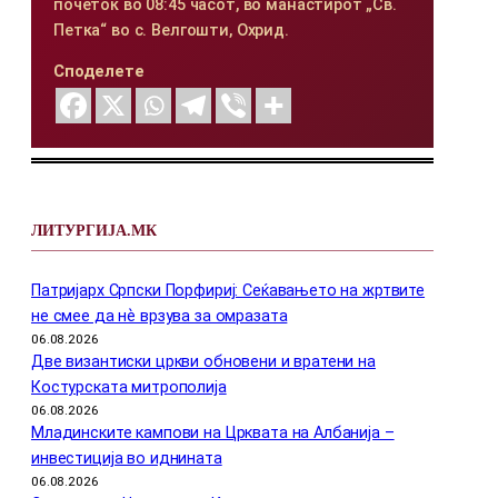
почеток во 08:45 часот, во манастирот „Св.
Петка“ во с. Велгошти, Охрид.
Споделете
ЛИТУРГИЈА.МК
Патријарх Српски Порфириј: Сеќавањето на жртвите
не смее да нѐ врзува за омразата
06.08.2026
Две византиски цркви обновени и вратени на
Костурската митрополија
06.08.2026
Младинските кампови на Црквата на Албанија –
инвестиција во иднината
06.08.2026