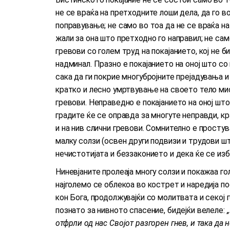
не се враќа на претходните лоши дела, да го в
поправување; не само во тоа да не се враќа н
жали за она што претходно го направил; не сам
гревови со голем труд на покајанието, кој не б
надминал. Празно е покајанието на оној што с
сака да ги покрие многубројните прејадувања и 
кратко и лесно умртвување на своето тело мис
гревови. Неправедно е покајанието на оној шт
градите ќе се оправда за многуте неправди, кр
и на нив слични гревови. Сомнително е просту
малку солзи (освен други подвизи и трудови шт
нечистотијата и беззаконието и дека ќе се изб
Ниневјаните пролеаја многу солзи и покажаа голе
најголемо се облекоа во кострет и наредија пос
кон Бога, продолжувајќи со молитвата и секој 
познато за нивното спасение, бидејќи велеле:
отфрли од нас Својот разгорен гнев, и така да 