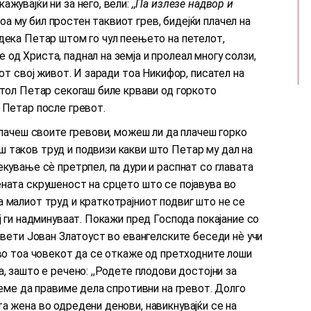
ажувајќи ни за него, вели:
,,Па излезе надвор и
 тоа му бил простен таквиот грев, бидејќи плачел на
дека Петар штом го чул пеењето на петелот,
од Христа, паднал на земја и пролеал многу солзи,
иот свој живот. И заради тоа Никифор, писател на
стол Петар секогаш биле крвави од горкото
 Петар после гревот.
оплачеш своите гревови, можеш ли да плачеш горко
 таков труд и подвизи какви што Петар му дал на
екување сѐ претрпел, па дури и распнат со главата
ената скрушеност на срцето што се појавува во
 малиот труд и краткотрајниот подвиг што не се
ј ги надминуваат. Покажи пред Господа покајание со
 Свети Јован Златоуст во евангелските беседи нѐ учи
 во тоа човекот да се откаже од претходните лоши
, зашто е речено: ,,Родете плодови достојни за
неме да правиме дела спротивни на гревот. Долго
а жена во одредени денови, навикнувајќи се на