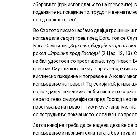
зборовите (при исповедањето на гревовите) ка
подвизите на покајанието, трудот и внимателна
се од проклетство.”
Во Светото писмо наоѓаме двајца грешници што
исповедале својот грев пред Бога, тоа се Сау
Бога. Саул вели:
,,Згрешив, бидејќи ја престапи
рекол:
,,Згрешив пред Господа”
(2 Цар. 12, 13).
не бил удостоен со простување, туку гневот Б
грешник Саул, на кого не му е простено, е вино
вистинско покајание и поправање. А колку мно
исповедање на гревот! Тој секоја ноќ ја навла
полноќ, јадел пепел како леб и пиењето го рас
своето тело, смирувајќи се пред Господа во п
простување на гревот, туку и му станал мил на 
се потрудил во покајанието, останал без прос
Затоа никој не треба да се надева дека ќе се
исповедање и незначителна тага, а без труд и