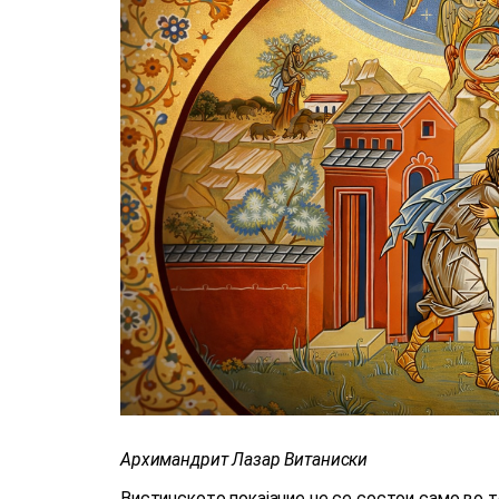
Архимандрит Лазар Витаниски
Вистинското покајание не се состои само во то