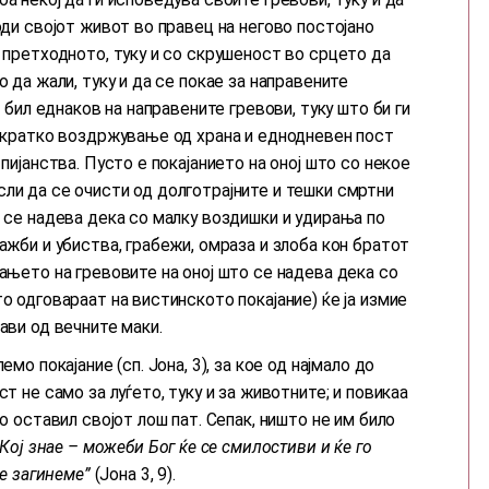
оди својот живот во правец на негово постојано
а претходното, туку и со скрушеност во срцето да
о да жали, туку и да се покае за направените
и бил еднаков на направените гревови, туку што би ги
о кратко воздржување од храна и еднодневен пост
пијанства. Пусто е покајанието на оној што со некое
ли да се очисти од долготрајните и тешки смртни
о се надева дека со малку воздишки и удирања по
ажби и убиства, грабежи, омраза и злоба кон братот
вањето на гревовите на оној што се надева дека со
о одговараат на вистинското покајание) ќе ја измие
ави од вечните маки.
мо покајание (сп. Јона, 3), за кое од најмало до
т не само за луѓето, туку и за животните; и повикаа
го оставил својот лош пат. Сепак, ништо не им било
,,Кој знае – можеби Бог ќе се смилостиви и ќе го
не загинеме”
(Јона 3, 9).