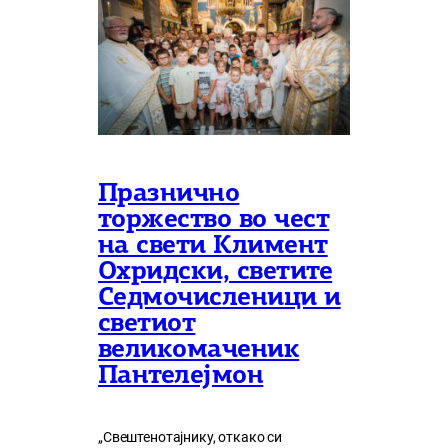
Празнично
торжество во чест
на свети Климент
Охридски, светите
Седмочисленици и
светиот
великомаченик
Пантелејмон
„Свештенотајнику, откако си