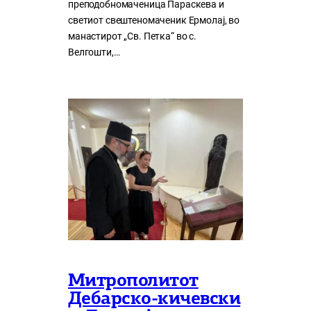
преподобномаченица Параскева и
светиот свештеномаченик Ермолај, во
манастирот „Св. Петка“ во с.
Велгошти,…
Митрополитот
Дебарско-кичевски