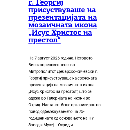
г. Георгиј
присуствуваше на
презентацијата на
мозаичната икона
„Исус Христос на
престол“
На 7 август 2026 година, Неговото
Високопреосвештенство
Митрополитот Дебарско-кичевски г.
Георгиј присуствуваше на свечената
презентација на мозаичната икона
„Исус Христос на престол“, што се
одржа во Галеријата на икони во
Охрид. Настанот беше организиран по
повод одбележувањето на 75-
годишнината од основањето на НУ
Завод и Музеј – Охрид и