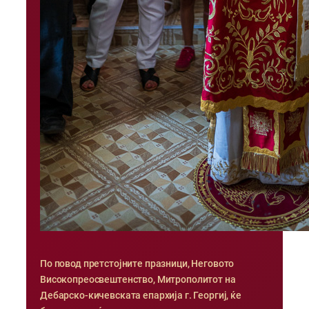
По повод претстојните празници, Неговото
Високопреосвештенство, Митрополитот на
Дебарско-кичевската епархија г. Георгиј, ќе