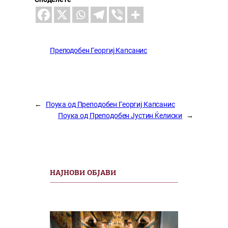
Преподобен Георгиј Капсанис
←
Поука од Преподобен Георгиј Капсанис
Поука од Преподобен Јустин Ќелиски
→
НАЈНОВИ ОБЈАВИ