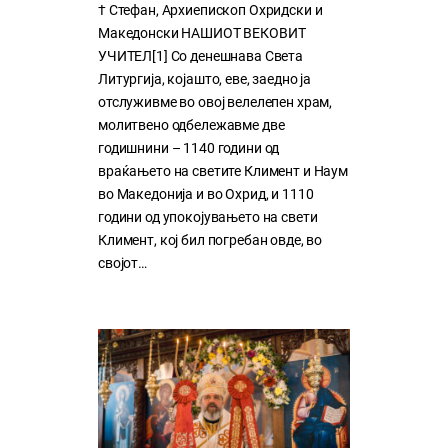
† Стефан, Архиепископ Охридски и
Македонски НАШИОТ ВЕКОВИТ
УЧИТЕЛ[1] Со денешнава Света
Литургија, којашто, еве, заедно ја
отслуживме во овој велелепен храм,
молитвено одбележавме две
годишнини – 1140 години од
враќањето на светите Климент и Наум
во Македонија и во Охрид, и 1110
години од упокојувањето на свети
Климент, кој бил погребан овде, во
својот…