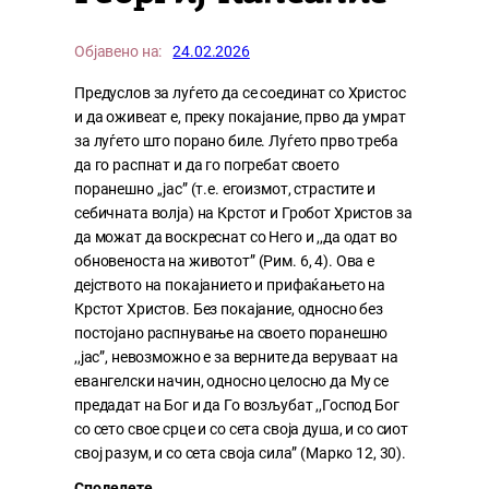
Објавено на:
24.02.2026
Предуслов за луѓето да се соединат со Христос
и да оживеат е, преку покајание, прво да умрат
за луѓето што порано биле. Луѓето прво треба
да го распнат и да го погребат своето
поранешно ,,јас” (т.е. егоизмот, страстите и
себичната волја) на Крстот и Гробот Христов за
да можат да воскреснат со Него и ,,да одат во
обновеноста на животот” (Рим. 6, 4). Ова е
дејството на покајанието и прифаќањето на
Крстот Христов. Без покајание, односно без
постојано распнување на своето поранешно
,,јас”, невозможно е за верните да веруваат на
евангелски начин, односно целосно да Му се
предадат на Бог и да Го возљубат ,,Господ Бог
со сето свое срце и со сета своја душа, и со сиот
свој разум, и со сета своја сила” (Марко 12, 30).
Споделете