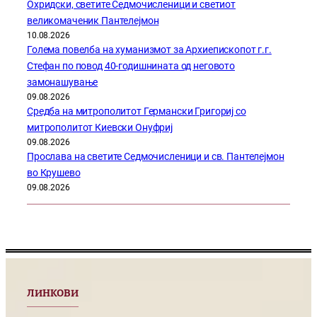
Охридски, светите Седмочисленици и светиот
великомаченик Пантелејмон
10.08.2026
Голема повелба на хуманизмот за Архиепископот г.г.
Стефан по повод 40-годишнината од неговото
замонашување
09.08.2026
Средба на митрополитот Германски Григориј со
митрополитот Киевски Онуфриј
09.08.2026
Прослава на светите Седмочисленици и св. Пантелејмон
во Крушево
09.08.2026
ЛИНКОВИ