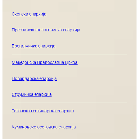
Скопска епархија
Преспанско-пелагониска епархија
Брегалничка епархија
Македонска Православна Црква
Повардарска епархија
Струмичка епархија
Тетовско-гостиварска епархија
Кумановско-осоговска епархија