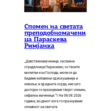
Спомен на светата
преподобномачени
ца Параскева
Римјанка
,,Девственомаченице, сеславна
страдалнице Параскево, со твоите
молитви кон Господа, моли се да
бидеме избавени од искушенија и
невољи, и од идната осуда, ние што
достојно го празнуваме твојот спомен,
сефална маченице.“1 На 08.08.2026
година, во денот кога го празнуваме
споменот на светата