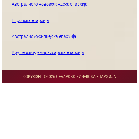
Австралиско-новозеландска епархија
Европска епархија
Австралиско-сиднејска епархија
Крушевско-демирхисарска епархија
COPYRIGHT ©
2026 ДЕБАРСКО-КИЧЕВСКА ЕПАРХИЈА