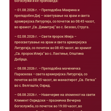
богослужи и ќе проповеда:
– 01.08.2026 г. – Преподобна Макрина и
преподобен Диј – осветување на храм и света
архиерејска Литургија, со почеток во 08:45 часот,
во храмот „Св. Димитриј“ во с. Безово, Струга.
– 02.08.2026 г. – Свети пророк Илија –
преосветување на храм и света архиерејска
Литургија, со почеток во 08:45 часот, во храмот
„Св. пророк Илија“ во с. Лактиње, Општина
Дебрца.
– 08.08.2026 г. – Преподобна маченичка
Параскева – света архиерејска Литургија, со
почеток во 08:45 часот, во манастирот „Св. Петка“
во с. Велгошти, Охрид.
– 08.08.2026 г. – Навечерие на споменот на свети
Климент Охридски – празнична Вечерна
богослужба, со почеток во 19:00 часот, во