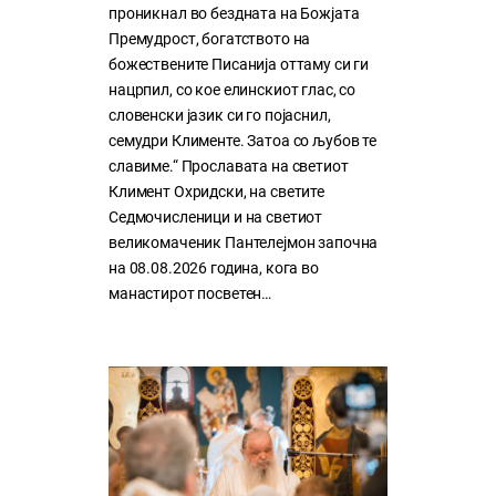
проникнал во бездната на Божјата
Премудрост, богатството на
божествените Писанија оттаму си ги
нацрпил, со кое елинскиот глас, со
словенски јазик си го појаснил,
семудри Клименте. Затоа со љубов те
славиме.“ Прославата на светиот
Климент Охридски, на светите
Седмочисленици и на светиот
великомаченик Пантелејмон започна
на 08.08.2026 година, кога во
манастирот посветен…