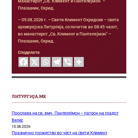
манастирот „Св. Климент и Пантелејмон“ –
Плаошник, Охрид.
– 09.08.2026 г. – Свети Климент Охридски – света
архиерејска Литургија, со почеток во 08:45 часот,
во манастирот „Св. Климент и Пантелејмон“ –
Плаошник, Охрид.
Споделете
ЛИТУРГИЈА.МК
Прослава на св. вмч. Пантелејмон – патрон на градот
Велес
10.08.2026
Празнично торжество во чест на свети Климент