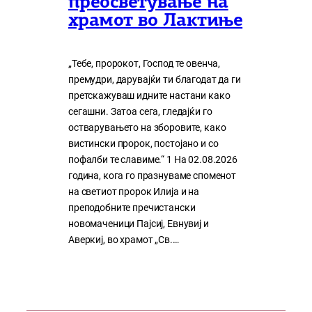
преосветување на
храмот во Лактиње
„Тебе, пророкот, Господ те овенча,
премудри, дарувајќи ти благодат да ги
претскажуваш идните настани како
сегашни. Затоа сега, гледајќи го
остварувањето на зборовите, како
вистински пророк, постојано и со
пофалби те славиме.“ 1 На 02.08.2026
година, кога го празнуваме споменот
на светиот пророк Илија и на
преподобните пречистански
новомаченици Пајсиј, Евнувиј и
Аверкиј, во храмот „Св.…