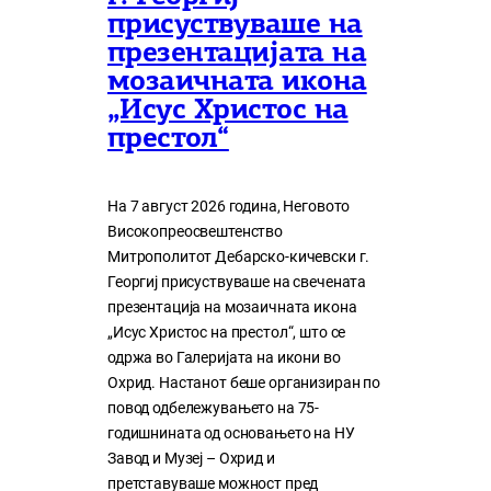
присуствуваше на
презентацијата на
мозаичната икона
„Исус Христос на
престол“
На 7 август 2026 година, Неговото
Високопреосвештенство
Митрополитот Дебарско-кичевски г.
Георгиј присуствуваше на свечената
презентација на мозаичната икона
„Исус Христос на престол“, што се
одржа во Галеријата на икони во
Охрид. Настанот беше организиран по
повод одбележувањето на 75-
годишнината од основањето на НУ
Завод и Музеј – Охрид и
претставуваше можност пред