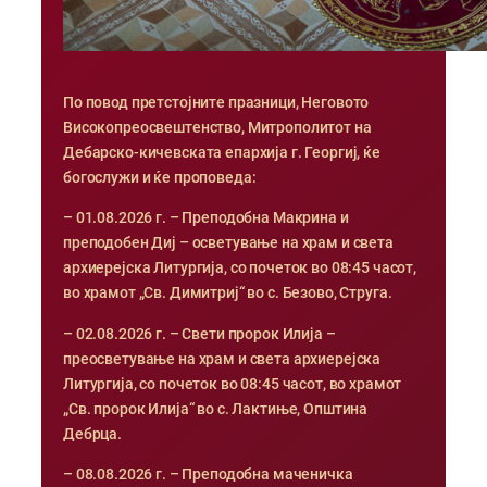
По повод претстојните празници, Неговото
Високопреосвештенство, Митрополитот на
Дебарско-кичевската епархија г. Георгиј, ќе
богослужи и ќе проповеда:
– 01.08.2026 г. – Преподобна Макрина и
преподобен Диј – осветување на храм и света
архиерејска Литургија, со почеток во 08:45 часот,
во храмот „Св. Димитриј“ во с. Безово, Струга.
– 02.08.2026 г. – Свети пророк Илија –
преосветување на храм и света архиерејска
Литургија, со почеток во 08:45 часот, во храмот
„Св. пророк Илија“ во с. Лактиње, Општина
Дебрца.
– 08.08.2026 г. – Преподобна маченичка