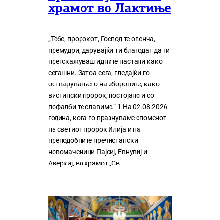
храмот во Лактиње
„Тебе, пророкот, Господ те овенча,
премудри, дарувајќи ти благодат да ги
претскажуваш идните настани како
сегашни. Затоа сега, гледајќи го
остварувањето на зборовите, како
вистински пророк, постојано и со
пофалби те славиме.“ 1 На 02.08.2026
година, кога го празнуваме споменот
на светиот пророк Илија и на
преподобните пречистански
новомаченици Пајсиј, Евнувиј и
Аверкиј, во храмот „Св.…