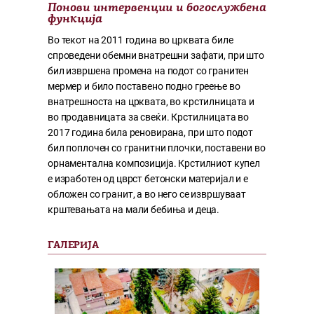
Понови интервенции и богослужбена
функција
Во текот на 2011 година во црквата биле
спроведени обемни внатрешни зафати, при што
бил извршенa промена на подот со гранитен
мермер и било поставено подно греење во
внатрешноста на црквата, во крстилницата и
во продавницата за свеќи. Крстилницата во
2017 година била реновирана, при што подот
бил поплочен со гранитни плочки, поставени во
орнаментална композиција. Крстилниот купел
е изработен од цврст бетонски материјал и е
обложен со гранит, а во него се извршуваат
крштевањата на мали бебиња и деца.