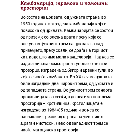
Камбанарија, тремови и помошни
простории
Во состав на црквата, од јужната страна, во
1950 година е изградена камбанарија која е
повисока од црквата. Камбанаријата се состои
од приземје со влезна врата преку која се
влегува во јужниот трем на црквата, а над
приземјето, преку скали, се доаѓа на горниот
кат, каде што има мала канцеларија. Над неа се
издига висока осмострана купола со четири
прозорци, изградена од бигор и црвени тули, во
која се наоѓа камбаната. Во XX век во црквата
биле изградени два широки трема, од јужната и
од западната страна. Во јужниот трем се наоѓа
продавницата за свеќи, а до неа има поголема
просторија – крстилница. Крстилницата е
изградена во 1984/85 година и во неа се
насликани фрески од страна на уметникот
Драган Ристески. Лево од западниот трем се
наоѓа магацинска просторија.