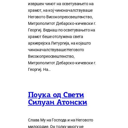
извршен чинот на осветувањето на
храмот, на кој чиноначалствуваше
Неговото Високопреосвештенство,
Митрополитот Дебарско-кичевски г.
Георгиј. Веднаш по осветувањето на
храмот беше отслужена света
архиерејска Литургија, на којашто
чиноначалствуваше Неговото
Високопреосвештенство,
Митрополитот Дебарско-кичевски г.
Георгиј. На…
Поука од Свети
Силуан Атонски
Слава Му на Господа и на Неговото
милосрдие. Он толку многу нe