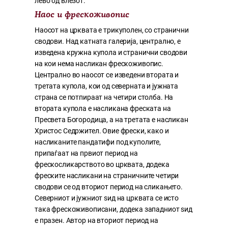
лево од влезот.
Наос и фрескоживопис
Наосот на црквата е трикуполен, со странични
сводови. Над катната галерија, централно, е
изведена кружна купола и странични сводови
на кои нема насликан фрескоживопис.
Централно во наосот се изведени втората и
третата купола, кои од северната и јужната
страна се потпираат на четири столба. На
втората купола е насликана фреската на
Пресвета Богородица, а на третата е насликан
Христос Седржител. Овие фрески, како и
насликаните пандатифи под куполите,
припаѓаат на првиот период на
фрескосликарството во црквата, додека
фреските насликани на страничните четири
сводови се од вториот период на сликањето.
Северниот и јужниот ѕид на црквата се исто
така фрескоживописани, додека западниот ѕид
е празен. Автор на вториот период на