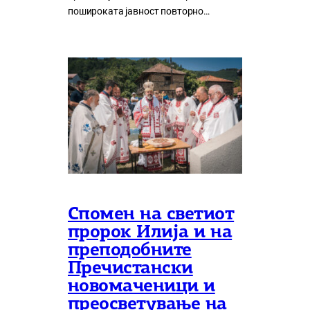
пошироката јавност повторно…
Спомен на светиот
пророк Илија и на
преподобните
Пречистански
новомаченици и
преосветување на