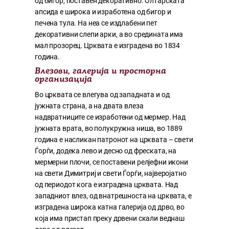
од бигор, поставен декоративно. Олтарската
апсида е широка и изработена од бигор и
печена тула. На неа се издлабени пет
декоративни слепи арки, а во средината има
мал прозорец. Црквата е изградена во 1834
година.
Влезови, галерија и просторна
организација
Во црквата се влегува од западната и од
јужната страна, а на двата влеза
надвратниците се изработени од мермер. Над
јужната врата, во полукружна ниша, во 1889
година е насликан патронот на црквата – свети
Ѓорѓи, додека лево и десно од фреската, на
мермерни плочи, се поставени релјефни икони
на свети Димитриј и свети Ѓорѓи, најверојатно
од периодот кога е изградена црквата. Над
западниот влез, од внатрешноста на црквата, е
изградена широка катна галерија од дрво, во
која има пристап преку дрвени скали веднаш