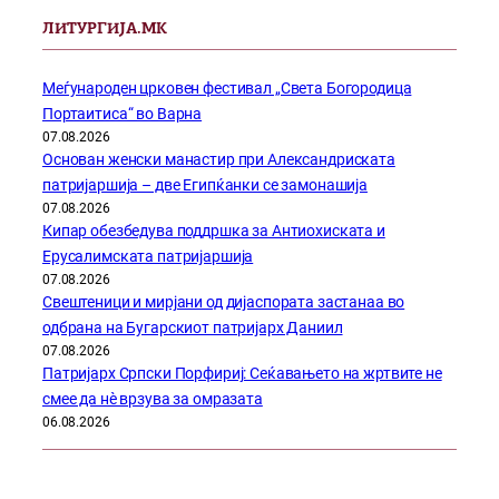
ЛИТУРГИЈА.МК
Меѓународен црковен фестивал „Света Богородица
Портаитиса“ во Варна
07.08.2026
Основан женски манастир при Александриската
патријаршија – две Египќанки се замонашија
07.08.2026
Кипар обезбедува поддршка за Антиохиската и
Ерусалимската патријаршија
07.08.2026
Свештеници и мирјани од дијаспората застанаа во
одбрана на Бугарскиот патријарх Даниил
07.08.2026
Патријарх Српски Порфириј: Сеќавањето на жртвите не
смее да нѐ врзува за омразата
06.08.2026