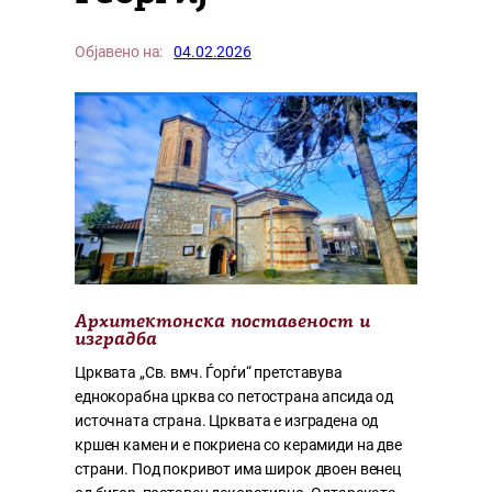
Објавено на:
04.02.2026
Архитектонска поставеност и
изградба
Црквата „Св. вмч. Ѓорѓи“ претставува
еднокорабна црква со петострана апсида од
источната страна. Црквата е изградена од
кршен камен и е покриена со керамиди на две
страни. Под покривот има широк двоен венец