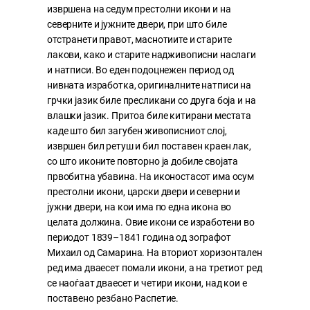
извршена на седум престолни икони и на
северните и јужните двери, при што биле
отстранети правот, маснотиите и старите
лакови, како и старите надживописни наслаги
и натписи. Во еден подоцнежен период од
нивната изработка, оригиналните натписи на
грчки јазик биле пресликани со друга боја и на
влашки јазик. Притоа биле китирани местата
каде што бил загубен живописниот слој,
извршен бил ретуш и бил поставен краен лак,
со што иконите повторно ја добиле својата
првобитна убавина. На иконостасот има осум
престолни икони, царски двери и северни и
јужни двери, на кои има по една икона во
целата должина. Овие икони се изработени во
периодот 1839–1841 година од зографот
Михаил од Самарина. На вториот хоризонтален
ред има дваесет помали икони, а на третиот ред
се наоѓаат дваесет и четири икони, над кои е
поставено резбано Распетие.