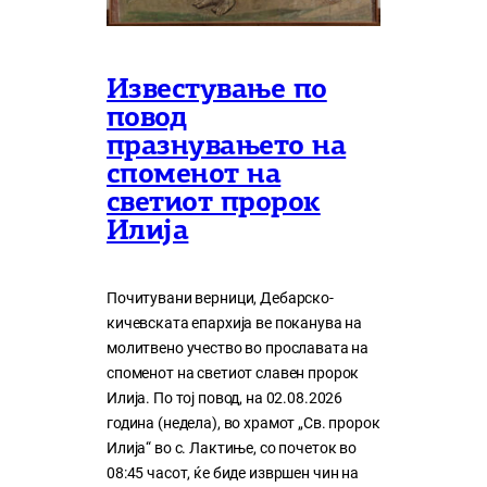
Известување по
повод
празнувањето на
споменот на
светиот пророк
Илија
Почитувани верници, Дебарско-
кичевската епархија ве поканува на
молитвено учество во прославата на
споменот на светиот славен пророк
Илија. По тој повод, на 02.08.2026
година (недела), во храмот „Св. пророк
Илија“ во с. Лактиње, со почеток во
08:45 часот, ќе биде извршен чин на