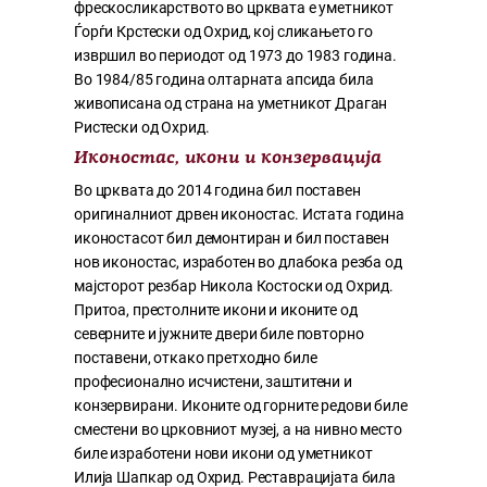
фрескосликарството во црквата е уметникот
Ѓорѓи Крстески од Охрид, кој сликањето го
извршил во периодот од 1973 до 1983 година.
Во 1984/85 година олтарната апсида била
живописана од страна на уметникот Драган
Ристески од Охрид.
Иконостас, икони и конзервација
Во црквата до 2014 година бил поставен
оригиналниот дрвен иконостас. Истата година
иконостасот бил демонтиран и бил поставен
нов иконостас, изработен во длабока резба од
мајсторот резбар Никола Костоски од Охрид.
Притоа, престолните икони и иконите од
северните и јужните двери биле повторно
поставени, откако претходно биле
професионално исчистени, заштитени и
конзервирани. Иконите од горните редови биле
сместени во црковниот музеј, а на нивно место
биле изработени нови икони од уметникот
Илија Шапкар од Охрид. Реставрацијата била