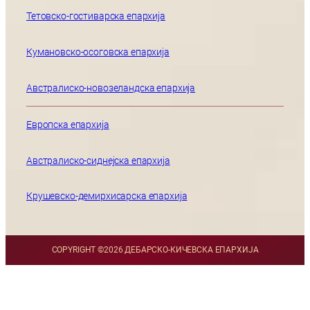
Тетовско-гостиварска епархија
Кумановско-осоговска епархија
Австралиско-новозеландска епархија
Европска епархија
Австралиско-сиднејска епархија
Крушевско-демирхисарска епархија
COPYRIGHT ©
2026 ДЕБАРСКО-КИЧЕВСКА ЕПАРХИЈА