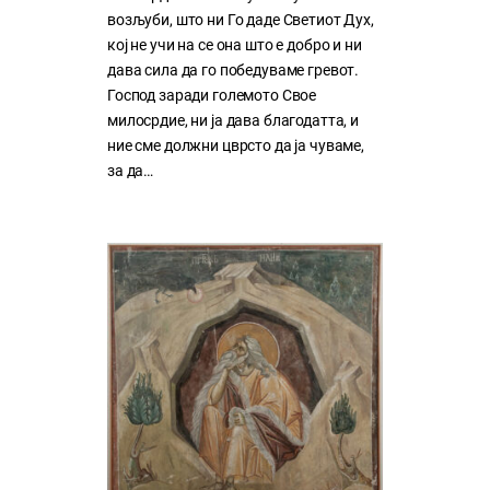
возљуби, што ни Го даде Светиот Дух,
кој нe учи на сe она што е добро и ни
дава сила да го победуваме гревот.
Господ заради големото Свое
милосрдие, ни ја дава благодатта, и
ние сме должни цврсто да ја чуваме,
за да…