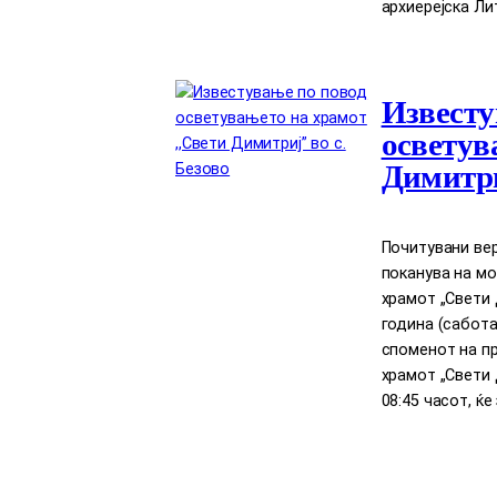
архиерејска Лит
Известу
осветув
Димитри
Почитувани вер
поканува на м
храмот „Свети Д
година (сабота
споменот на п
храмот „Свети 
08:45 часот, ќ