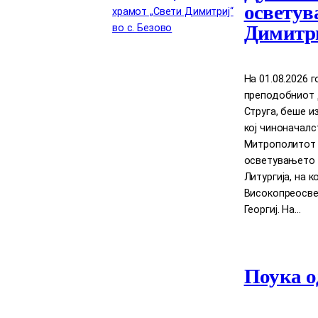
осветув
Димитри
На 01.08.2026 
преподобниот Д
Струга, беше и
кој чиноначал
Митрополитот Д
осветувањето 
Литургија, на 
Високопреосве
Георгиј. На…
Поука о