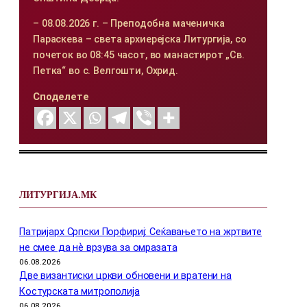
– 08.08.2026 г. – Преподобна маченичка
Параскева – света архиерејска Литургија, со
почеток во 08:45 часот, во манастирот „Св.
Петка“ во с. Велгошти, Охрид.
Споделете
ЛИТУРГИЈА.МК
Патријарх Српски Порфириј: Сеќавањето на жртвите
не смее да нѐ врзува за омразата
06.08.2026
Две византиски цркви обновени и вратени на
Костурската митрополија
06.08.2026