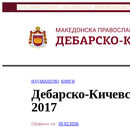
Оди
ПОЧЕТНА
МИТРОПОЛИТ
ЗА ЕПАРХИЈАТА
ХРАМОВИ И МАНАС
на
содржината
ИЗДАВАШТВО
, 
КНИГИ
Дебарско-Кичевс
2017
Објавено на:
05.02.2026