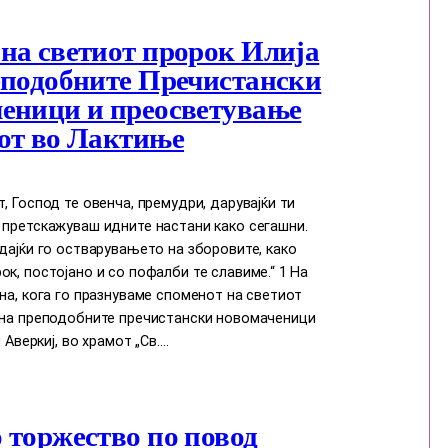
на светиот пророк Илија
еподобните Пречистански
еници и преосветување
от во Лактиње
т, Господ те овенча, премудри, дарувајќи ти
 претскажуваш идните настани како сегашни.
едајќи го остварувањето на зборовите, како
ок, постојано и со пофалби те славиме.“ 1 На
ина, кога го празнуваме споменот на светиот
и на преподобните пречистански новомаченици
и Аверкиј, во храмот „Св.…
 торжество по повод