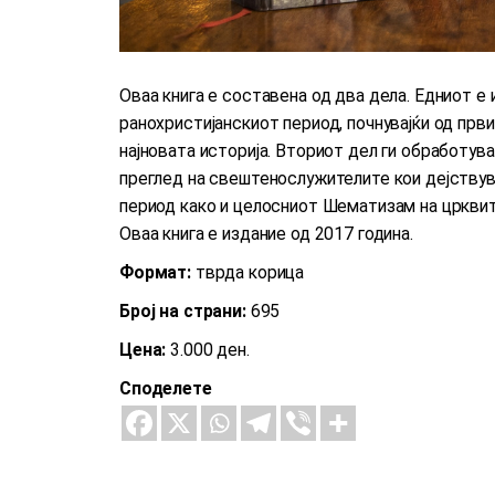
Оваа книга е составена од два дела. Едниот е 
ранохристијанскиот период, почнувајќи од прв
најновата историја. Вториот дел ги обработува
преглед на свештенослужителите кои дејству
период како и целосниот Шематизам на црквит
Оваа книга е издание од 2017 година.
Формат:
тврда корица
Број на страни:
695
Цена:
3.000 ден.
Споделете