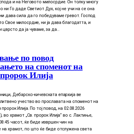
спода и на Неговото милосрдие. Он толку многу
о ни Го даде Светиот Дух, кој нe учи на сe она
ни дава сила да го победуваме гревот. Господ
о Свое милосрдие, ни ја дава благодатта, и
 цврсто да ја чуваме, за да…
вање по повод
ањето на споменот на
 пророк Илија
ници, Дебарско-кичевската епархија ве
литвено учество во прославата на споменот на
пророк Илија. По тој повод, на 02.08.2026
, во храмот „Св. пророк Илија“ во с. Лактиње,
08:45 часот, ќе биде извршен чин на
 на храмот, по што ќе биде отслужена света