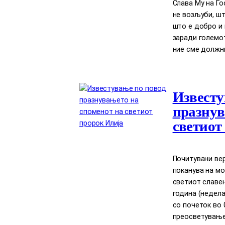
Слава Му на Го
нe возљуби, шт
што е добро и 
заради големот
ние сме должни
Известу
празнув
светиот
Почитувани вер
поканува на мо
светиот славен 
година (недела)
со почеток во 
преосветување