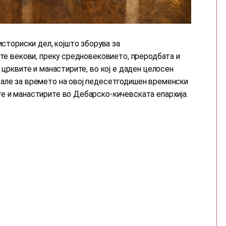
историски дел, којшто зборува за
ите векови, преку средновековието, преродбата и
 црквите и манастирите, во кој е даден целосен
вале за времето на овој педесетгодишен временски
е и манастирите во Дебарско-кичевската епархија.