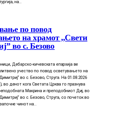
ургија, на…
вање по повод
ањето на храмот ,,Свети
ј” во с. Безово
ници, Дебарско-кичевската епархија ве
олитвено учество по повод осветувањето на
имитриј“ во с. Безово, Струга. На 01.08.2026
), во денот кога Светата Црква го празнува
реподобната Макрина и преподобниот Диј, во
Димитриј“ во с. Безово, Струга, со почеток во
е започне чинот на…