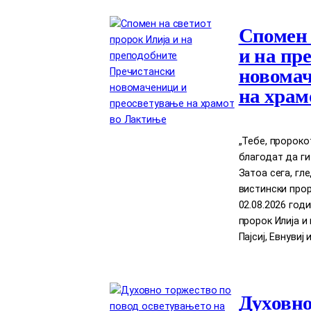
Спомен 
и на пр
новомач
на храм
„Тебе, пророко
благодат да ги
Затоа сега, гл
вистински прор
02.08.2026 год
пророк Илија 
Пајсиј, Евнувиј 
Духовно