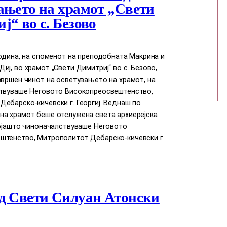
ањето на храмот „Свети
ј“ во с. Безово
година, на споменот на преподобната Макрина и
иј, во храмот „Свети Димитриј“ во с. Безово,
звршен чинот на осветувањето на храмот, на
ствуваше Неговото Високопреосвештенство,
ебарско-кичевски г. Георгиј. Веднаш по
на храмот беше отслужена света архиерејска
којашто чиноначалствуваше Неговото
штенство, Митрополитот Дебарско-кичевски г.
д Свети Силуан Атонски