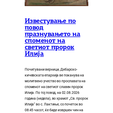
Известување по
повод
празнувањето на
споменот на
светиот пророк
Илија
Почитувани верници, Дебарско-
кичевската епархија ве поканува на
молитвено учество во прославата на
споменот на светиот славен пророк
Илија. По тој повод, на 02.08.2026
година (недела), во храмот „Св. пророк
Илија“ во с. Лактиње, со почеток во
08:45 часот, ќе биде извршен чин на