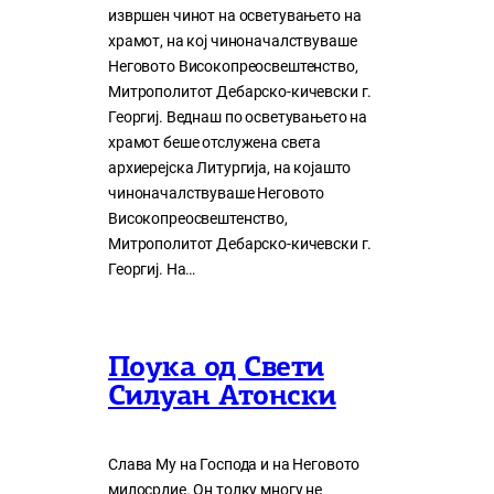
извршен чинот на осветувањето на
храмот, на кој чиноначалствуваше
Неговото Високопреосвештенство,
Митрополитот Дебарско-кичевски г.
Георгиј. Веднаш по осветувањето на
храмот беше отслужена света
архиерејска Литургија, на којашто
чиноначалствуваше Неговото
Високопреосвештенство,
Митрополитот Дебарско-кичевски г.
Георгиј. На…
Поука од Свети
Силуан Атонски
Слава Му на Господа и на Неговото
милосрдие. Он толку многу нe