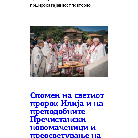
пошироката јавност повторно…
Спомен на светиот
пророк Илија и на
преподобните
Пречистански
новомаченици и
преосветување на