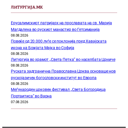
ЛИТУРГИЈА.МК
Ерусалимскиот патријарх на прославата на св. Марија
Магдалена во рускиот манастир во Гетсиманија
08.08.2026
Повеќе од 20.000 луѓе се поклонија пред Хавајската
икона на Божјата Мајка во Софија
08.08.2026
Литургија во храмот „Света Петка“ во населбата Црниче
08.08.2026
Руската задгранична Православна Црква основаше нов
рускојазичен богословски институт во Европа
08.08.2026
Меѓународен црковен фестивал „Света Богородица
Портаитиса“ во Варна
07.08.2026