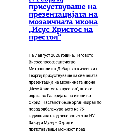
присуствуваше на
презентацијата на
мозаичната икона
„Исус Христос на
престол“
На 7 август 2026 година, Неговото
Високопреосвештенство
Митрополитот Дебарско-кичевски г.
Георгиј присуствуваше на свечената
презентација на мозаичната икона
„Исус Христос на престол“, што се
одржа во Галеријата на икони во
Охрид. Настанот беше организиран по
повод одбележувањето на 75-
годишнината од основањето на НУ
Завод и Музеј – Охрид и
претставуваше можност пред