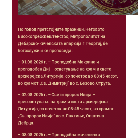
По повод претстојните празници, Неговото
Високопреосвештенство, Митрополитот на
Дебарско-кичевската епархија г. Георгиј, ќе
богослужи и ќе проповеда:
– 01.08.2026 г. – Преподобна Макрина и
преподобен Диј – осветување на храм и света
архиерејска Литургија, со почеток во 08:45 часот,
во храмот „Св. Димитриј“ во с. Безово, Струга.
– 02.08.2026 г. – Свети пророк Илија –
преосветување на храм и света архиерејска
Литургија, со почеток во 08:45 часот, во храмот
„Св. пророк Илија“ во с. Лактиње, Општина
Дебрца.
– 08.08.2026 г. – Преподобна маченичка