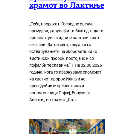
храмот во Лактиње
„Тебе, пророкот, Господ те овенча,
премудри, дарувајќи ти благодат да ги
претскажуваш идните настани како
сегашни. Затоа сега, гледајќи го
остварувањето на зборовите, како
вистински пророк, постојано и со
пофалби те славиме.“ 1 На 02.08.2026
година, кога го празнуваме споменот
на светиот пророк Илија и на
преподобните пречистански
новомаченици Пајсиј, Евнувиј и
Аверкиј, во храмот „Св.…