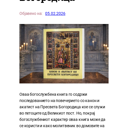
Објавено на:
05.02.2026
Оваа богослужбена книга го содржи
последованието на повечерието со канон и
акатист на Пресвета Богородица кое се служи
во петоците од Великиот пост. Но, покрај
богослужбениот карактер оваа книга може да
се користи и како молитвеник во домовите на