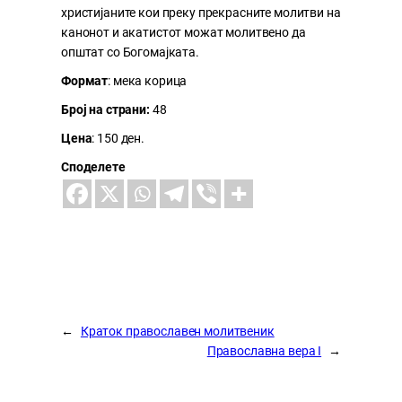
христијаните кои преку прекрасните молитви на
канонот и акатистот можат молитвено да
општат со Богомајката.
Формат
: мека корица
Број на страни:
48
Цена
: 150 ден.
Споделете
←
Краток православен молитвеник
Православна вера I
→