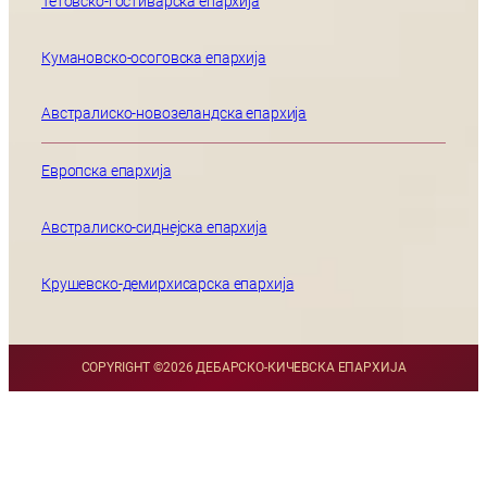
Тетовско-гостиварска епархија
Кумановско-осоговска епархија
Австралиско-новозеландска епархија
Европска епархија
Австралиско-сиднејска епархија
Крушевско-демирхисарска епархија
COPYRIGHT ©
2026 ДЕБАРСКО-КИЧЕВСКА ЕПАРХИЈА