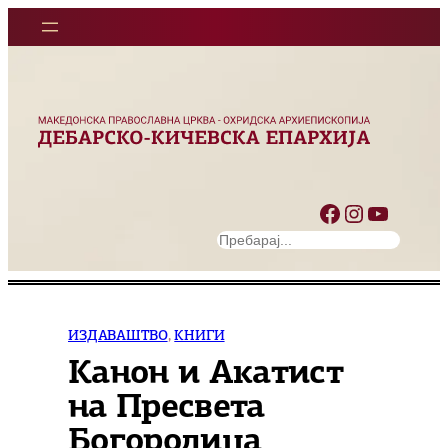
Оди
на
содржината
Facebook
Instagram
YouTube
S
e
a
r
c
ИЗДАВАШТВО
, 
КНИГИ
h
Канон и Акатист
на Пресвета
Богородица