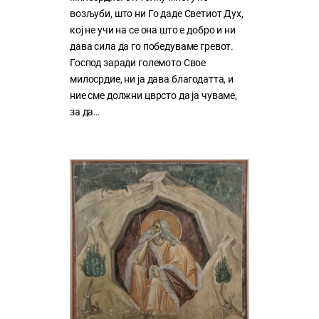
возљуби, што ни Го даде Светиот Дух,
кој нe учи на сe она што е добро и ни
дава сила да го победуваме гревот.
Господ заради големото Свое
милосрдие, ни ја дава благодатта, и
ние сме должни цврсто да ја чуваме,
за да…