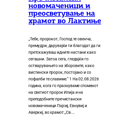
новомаченици и
преосветување на
храмот во Лактиње
„Тебе, пророкот, Господ те овенча,
премудри, дарувајќи ти благодат да ги
претскажуваш идните настани како
сегашни. Затоа сега, гледајќи го
остварувањето на зборовите, како
вистински пророк, постојано и со
пофалби те славиме.“ 1 На 02.08.2026
година, кога го празнуваме споменот
на светиот пророк Илија и на
преподобните пречистански
новомаченици Пајсиј, Евнувиј и
Аверкиј, во храмот „Св.…