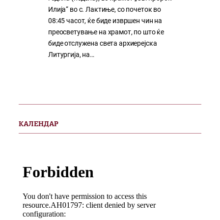
Илија“ во с. Лактиње, со почеток во
08:45 часот, ќе биде извршен чин на
преосветување на храмот, по што ќе
биде отслужена света архиерејска
Литургија, на…
КАЛЕНДАР