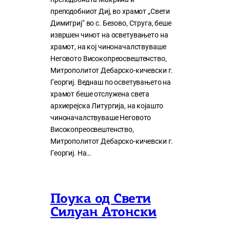
преподобниот Диј, во храмот „Свети
Димитриј“ во с. Безово, Струга, беше
извршен чинот на осветувањето на
храмот, на кој чиноначалствуваше
Неговото Високопреосвештенство,
Митрополитот Дебарско-кичевски г.
Георгиј. Веднаш по осветувањето на
храмот беше отслужена света
архиерејска Литургија, на којашто
чиноначалствуваше Неговото
Високопреосвештенство,
Митрополитот Дебарско-кичевски г.
Георгиј. На…
Поука од Свети
Силуан Атонски