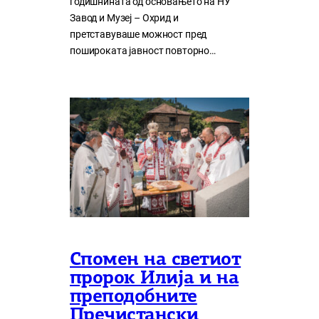
годишнината од основањето на НУ
Завод и Музеј – Охрид и
претставуваше можност пред
пошироката јавност повторно…
Спомен на светиот
пророк Илија и на
преподобните
Пречистански