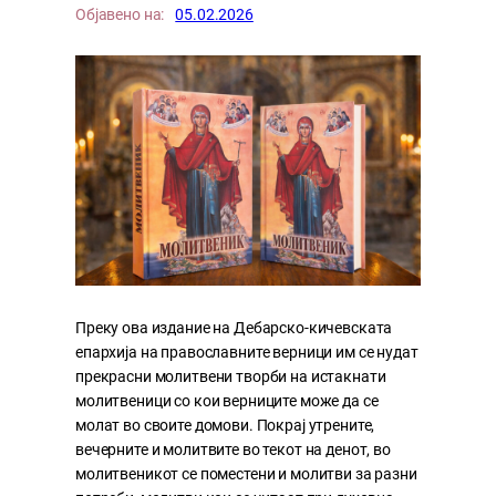
Објавено на:
05.02.2026
Преку ова издание на Дебарско-кичевската
епархија на православните верници им се нудат
прекрасни молитвени творби на истакнати
молитвеници со кои верниците може да се
молат во своите домови. Покрај утрените,
вечерните и молитвите во текот на денот, во
молитвеникот се поместени и молитви за разни