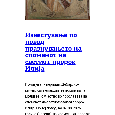
Известување по
повод
празнувањето на
споменот на
светиот пророк
Илија
Почитувани верници, Дебарско-
кичевската епархија ве поканува на
молитвено учество во прославата на
споменот на светиот славен пророк
Илија. По тој повод, на 02.08.2026
година (недела), во храмот „Св. пророк