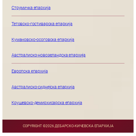
Струмичка епархија
Тетовско-гостиварска епархија
Кумановско-осоговска епархија
Австралиско-новозеландска епархија
Европска епархија
Австралиско-сиднејска епархија
Крушевско-демирхисарска епархија
COPYRIGHT ©
2026 ДЕБАРСКО-КИЧЕВСКА ЕПАРХИЈА