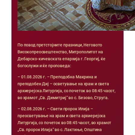
По повод претстојните празници, Неговото
Високопреосвештенство, Митрополитот на
Дебарско-кичевската епархија г. Георгиј, ќе
богослужи и ќе проповеда:
– 01.08.2026 г. – Преподобна Макрина и
преподобен Диј – осветување на храм и света
архиерејска Литургија, со почеток во 08:45 часот,
во храмот „Св. Димитриј“ во с. Безово, Струга.
– 02.08.2026 г. – Свети пророк Илија –
преосветување на храм и света архиерејска
Литургија, со почеток во 08:45 часот, во храмот
„Св. пророк Илија“ во с. Лактиње, Општина