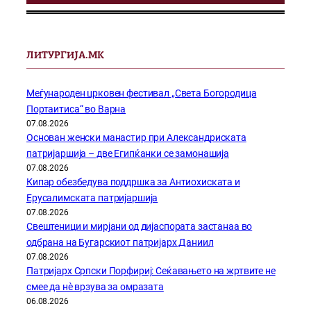
ЛИТУРГИЈА.МК
Меѓународен црковен фестивал „Света Богородица
Портаитиса“ во Варна
07.08.2026
Основан женски манастир при Александриската
патријаршија – две Египќанки се замонашија
07.08.2026
Кипар обезбедува поддршка за Антиохиската и
Ерусалимската патријаршија
07.08.2026
Свештеници и мирјани од дијаспората застанаа во
одбрана на Бугарскиот патријарх Даниил
07.08.2026
Патријарх Српски Порфириј: Сеќавањето на жртвите не
смее да нѐ врзува за омразата
06.08.2026