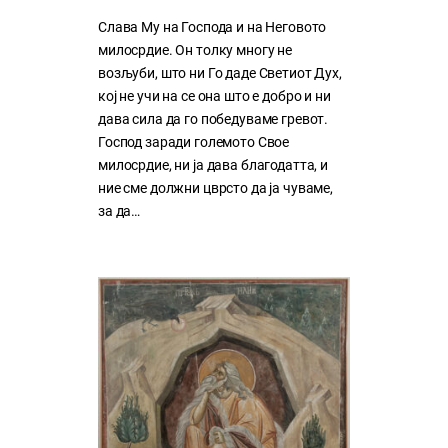
Слава Му на Господа и на Неговото
милосрдие. Он толку многу нe
возљуби, што ни Го даде Светиот Дух,
кој нe учи на сe она што е добро и ни
дава сила да го победуваме гревот.
Господ заради големото Свое
милосрдие, ни ја дава благодатта, и
ние сме должни цврсто да ја чуваме,
за да…