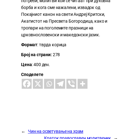
потреби, молитви кои се читаат при духовна
борба и кога сме нажалени, извадок од
Покајниот канон на свети Андреј Критски,
Акатистот на Пресвета Богородица, како и
тропари на поголемите празници на
црковнословенски и македонски јазик.
Формат
: тврда корица
Број на страни:
278
Цена
: 400 ден.
Споделете
←
Чин на осветување на храм
Краток православен молитвеник
→