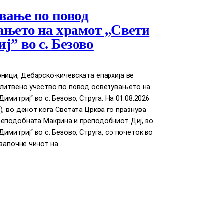
вање по повод
ањето на храмот ,,Свети
ј” во с. Безово
ници, Дебарско-кичевската епархија ве
олитвено учество по повод осветувањето на
имитриј“ во с. Безово, Струга. На 01.08.2026
), во денот кога Светата Црква го празнува
реподобната Макрина и преподобниот Диј, во
Димитриј“ во с. Безово, Струга, со почеток во
е започне чинот на…