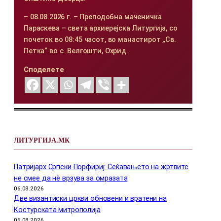
– 08.08.2026 г. – Преподобна маченичка
Параскева – света архиерејска Литургија, со
почеток во 08:45 часот, во манастирот „Св.
Петка“ во с. Велгошти, Охрид.
Споделете
ЛИТУРГИЈА.МК
Патријарх Српски Порфириј: Сеќавањето на жртвите
не смее да нѐ врзува за омразата
06.08.2026
Две византиски цркви обновени и вратени на
Костурската митрополија
06.08.2026