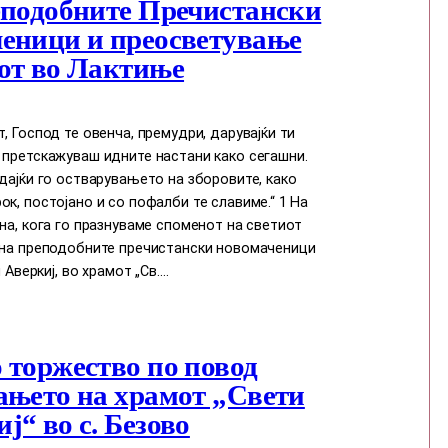
еподобните Пречистански
еници и преосветување
от во Лактиње
т, Господ те овенча, премудри, дарувајќи ти
 претскажуваш идните настани како сегашни.
едајќи го остварувањето на зборовите, како
ок, постојано и со пофалби те славиме.“ 1 На
ина, кога го празнуваме споменот на светиот
и на преподобните пречистански новомаченици
и Аверкиј, во храмот „Св.…
 торжество по повод
ањето на храмот „Свети
ј“ во с. Безово