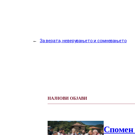
←
За верата, неверувањето и сомневањето
НАЈНОВИ ОБЈАВИ
Спомен 