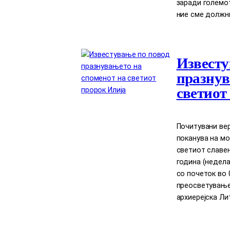
заради големот
ние сме должни
Известу
празнув
светиот
Почитувани вер
поканува на мо
светиот славен 
година (недела)
со почеток во 
преосветување
архиерејска Лит