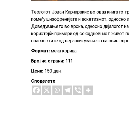
Теологот Јован Карнаракис во оваа книга го т
помеѓу шизофренијата и аскетизмот, односно 
Доведувањето во врска, односно дијалогот на
користејќи примери од секојдневниот живот по
опасностите од неразликувањето на овие спр
Формат:
мека корица
Број на страни:
111
Цена:
150 ден.
Споделете