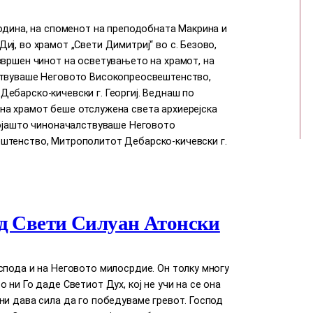
година, на споменот на преподобната Макрина и
иј, во храмот „Свети Димитриј“ во с. Безово,
звршен чинот на осветувањето на храмот, на
ствуваше Неговото Високопреосвештенство,
ебарско-кичевски г. Георгиј. Веднаш по
на храмот беше отслужена света архиерејска
којашто чиноначалствуваше Неговото
штенство, Митрополитот Дебарско-кичевски г.
д Свети Силуан Атонски
спода и на Неговото милосрдие. Он толку многу
о ни Го даде Светиот Дух, кој нe учи на сe она
ни дава сила да го победуваме гревот. Господ