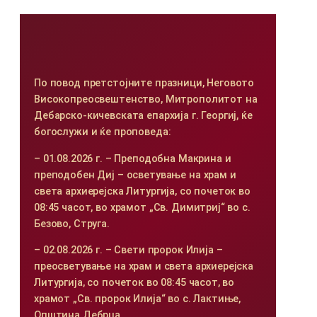
По повод претстојните празници, Неговото
Високопреосвештенство, Митрополитот на
Дебарско-кичевската епархија г. Георгиј, ќе
богослужи и ќе проповеда:
– 01.08.2026 г. – Преподобна Макрина и
преподобен Диј – осветување на храм и
света архиерејска Литургија, со почеток во
08:45 часот, во храмот „Св. Димитриј“ во с.
Безово, Струга.
– 02.08.2026 г. – Свети пророк Илија –
преосветување на храм и света архиерејска
Литургија, со почеток во 08:45 часот, во
храмот „Св. пророк Илија“ во с. Лактиње,
Општина Дебрца.