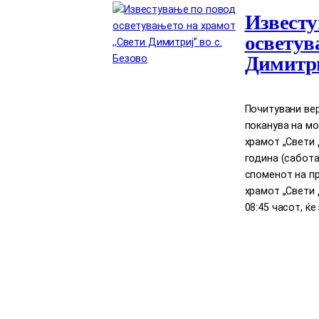
Известу
осветув
Димитри
Почитувани вер
поканува на м
храмот „Свети Д
година (сабота
споменот на п
храмот „Свети 
08:45 часот, ќ