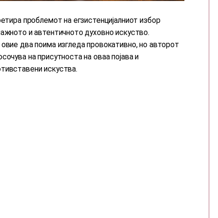
ретира проблемот на егзистенцијалниот избор
лажното и автентичното духовно искуство.
 овие два поима изгледа провокативно, но авторот
сочува на присутноста на оваа појава и
отивставени искуства.