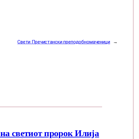
Свети Пречистански преподобномаченици
→
на светиот пророк Илија