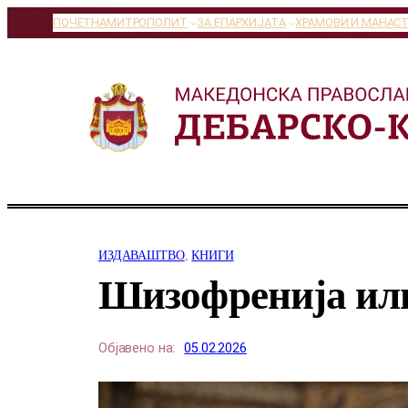
Оди
ПОЧЕТНА
МИТРОПОЛИТ
ЗА ЕПАРХИЈАТА
ХРАМОВИ И МАНАС
на
содржината
ИЗДАВАШТВО
, 
КНИГИ
Шизофренија или
Објавено на:
05.02.2026