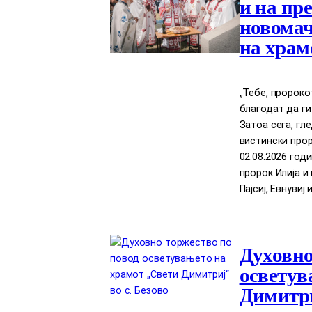
и на пр
новомач
на храм
„Тебе, пророко
благодат да ги
Затоа сега, гл
вистински прор
02.08.2026 год
пророк Илија 
Пајсиј, Евнувиј 
Духовно
осветув
Димитри