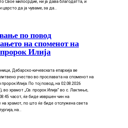
о Свое милосрдие, ни ја дава благодатта, и
 цврсто да ја чуваме, за да…
вање по повод
ањето на споменот на
 пророк Илија
ници, Дебарско-кичевската епархија ве
литвено учество во прославата на споменот на
пророк Илија. По тој повод, на 02.08.2026
, во храмот „Св. пророк Илија“ во с. Лактиње,
08:45 часот, ќе биде извршен чин на
 на храмот, по што ќе биде отслужена света
ургија, на…