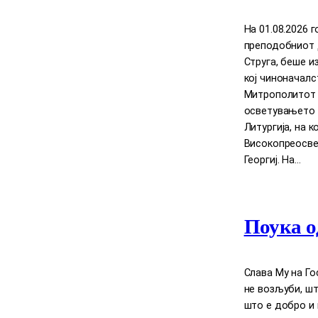
На 01.08.2026 
преподобниот Д
Струга, беше и
кој чиноначал
Митрополитот Д
осветувањето 
Литургија, на 
Високопреосве
Георгиј. На…
Поука о
Слава Му на Го
нe возљуби, шт
што е добро и 