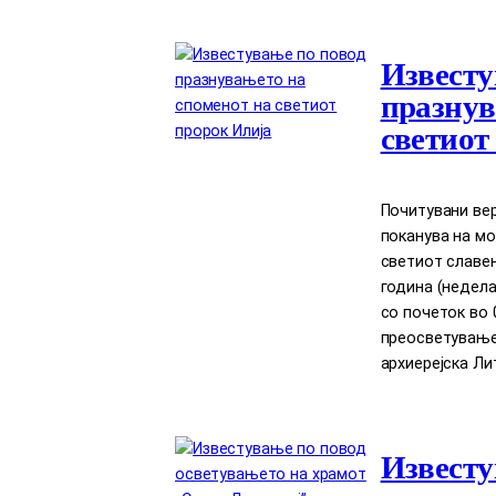
Известу
празнув
светиот
Почитувани вер
поканува на мо
светиот славен 
година (недела)
со почеток во 
преосветување
архиерејска Лит
Известу