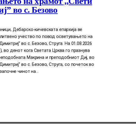
ањето на храмот ,,Свети
ј” во с. Безово
ници, Дебарско-кичевската епархија ве
олитвено учество по повод осветувањето на
имитриј“ во с. Безово, Струга. На 01.08.2026
), во денот кога Светата Црква го празнува
реподобната Макрина и преподобниот Диј, во
Димитриј“ во с. Безово, Струга, со почеток во
е започне чинот на…