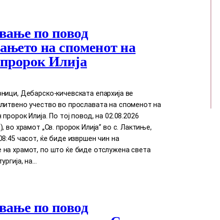
вање по повод
ањето на споменот на
 пророк Илија
ници, Дебарско-кичевската епархија ве
литвено учество во прославата на споменот на
пророк Илија. По тој повод, на 02.08.2026
, во храмот „Св. пророк Илија“ во с. Лактиње,
08:45 часот, ќе биде извршен чин на
 на храмот, по што ќе биде отслужена света
ургија, на…
вање по повод