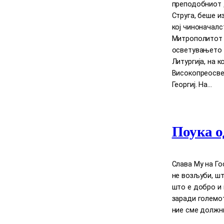
преподобниот Д
Струга, беше и
кој чиноначал
Митрополитот Д
осветувањето 
Литургија, на 
Високопреосве
Георгиј. На…
Поука о
Слава Му на Го
нe возљуби, шт
што е добро и 
заради големот
ние сме должни