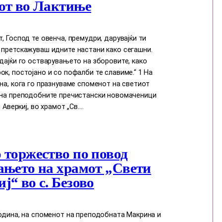
от во Лактиње
т, Господ те овенча, премудри, дарувајќи ти
 претскажуваш идните настани како сегашни.
едајќи го остварувањето на зборовите, како
ок, постојано и со пофалби те славиме.“ 1 На
ина, кога го празнуваме споменот на светиот
и на преподобните пречистански новомаченици
и Аверкиј, во храмот „Св.…
 торжество по повод
ањето на храмот „Свети
ј“ во с. Безово
година, на споменот на преподобната Макрина и