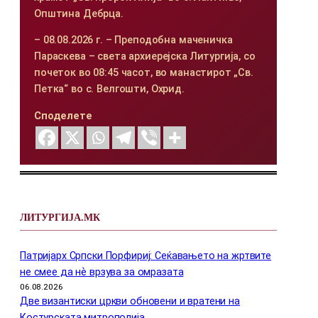
Општина Дебрца.
– 08.08.2026 г. – Преподобна маченичка
Параскева – света архиерејска Литургија, со
почеток во 08:45 часот, во манастирот „Св.
Петка“ во с. Велгошти, Охрид.
Споделете
ЛИТУРГИЈА.МК
Патријарх Српски Порфириј: Сеќавањето на жртвите
не смее да нѐ врзува за омразата
06.08.2026
Две византиски цркви обновени и вратени на
Костурската митрополија