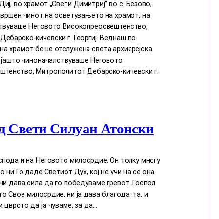
иј, во храмот „Свети Димитриј“ во с. Безово,
звршен чинот на осветувањето на храмот, на
ствуваше Неговото Високопреосвештенство,
ебарско-кичевски г. Георгиј. Веднаш по
на храмот беше отслужена света архиерејска
којашто чиноначалствуваше Неговото
штенство, Митрополитот Дебарско-кичевски г.
д Свети Силуан Атонски
спода и на Неговото милосрдие. Он толку многу
о ни Го даде Светиот Дух, кој нe учи на сe она
ни дава сила да го победуваме гревот. Господ
о Свое милосрдие, ни ја дава благодатта, и
 цврсто да ја чуваме, за да…