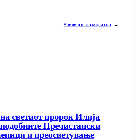
Училиште за молитва
→
на светиот пророк Илија
еподобните Пречистански
еници и преосветување