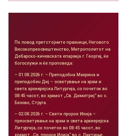
По повод претстојните празници, Неговото
Високопреосвештенство, Митрополитот на
Дебарско-кичевската епархија г. Георгиј, ќе
богослужи и ќе проповеда:
– 01.08.2026 г. – Преподобна Макрина и
преподобен Диј – осветување на храм и
света архиерејска Литургија, со почеток во
08:45 часот, во храмот „Св. Димитриј“ во с.
Безово, Струга.
– 02.08.2026 г. – Свети пророк Илија –
преосветување на храм и света архиерејска
Литургија, со почеток во 08:45 часот, во
храмот „Св. пророк Илија“ во с. Лактиње,