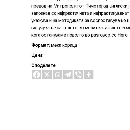
превод на Митрополитот Тимотеј од англиски ј
запознае со најпрактичната и најпрактикувана
укажува и на методиката за воспоставување н
вклучување на телото во молитвата како сегме
кога остануваме подолго во разговор со Него.
Формат
: мека корица
Цена
:
Споделете