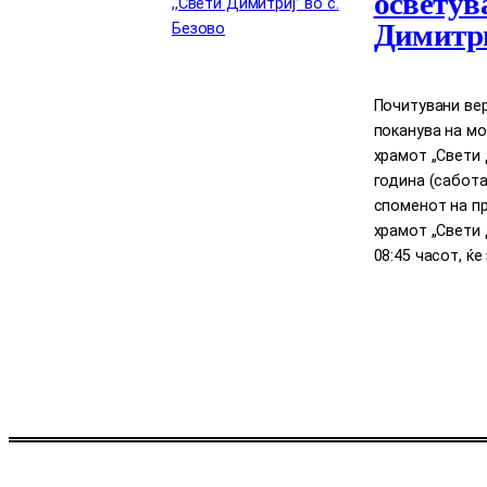
осветув
Димитри
Почитувани вер
поканува на м
храмот „Свети Д
година (сабота
споменот на п
храмот „Свети 
08:45 часот, ќ