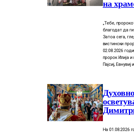
на храм
„Тебе, пророко
благодат да ги
Затоа сега, гл
вистински прор
02.08.2026 год
пророк Илија 
Пајсиј, Евнувиј 
Духовно
осветув
Димитри
На 01.08.2026 