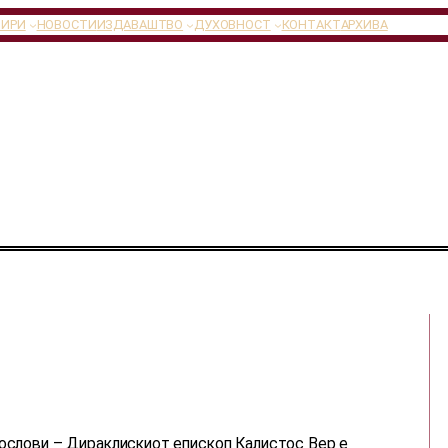
ТИРИ
НОВОСТИ
ИЗДАВАШТВО
ДУХОВНОСТ
КОНТАКТ
АРХИВА
гослови – Дираклискиот епископ Калистос Вер е