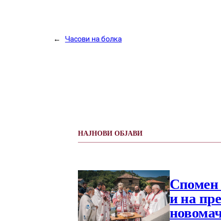
←
Часови на болка
НАЈНОВИ ОБЈАВИ
Спомен 
и на пр
новомач