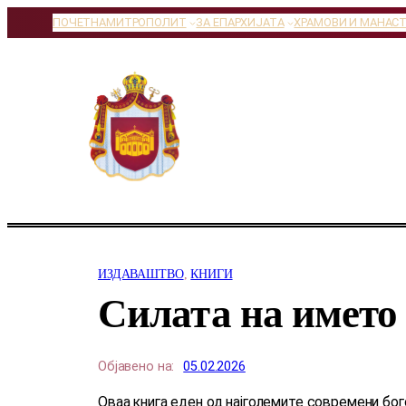
Оди
ПОЧЕТНА
МИТРОПОЛИТ
ЗА ЕПАРХИЈАТА
ХРАМОВИ И МАНАС
на
содржината
ИЗДАВАШТВО
, 
КНИГИ
Силата на името
Објавено на:
05.02.2026
Оваа книга еден од најголемите современи бо