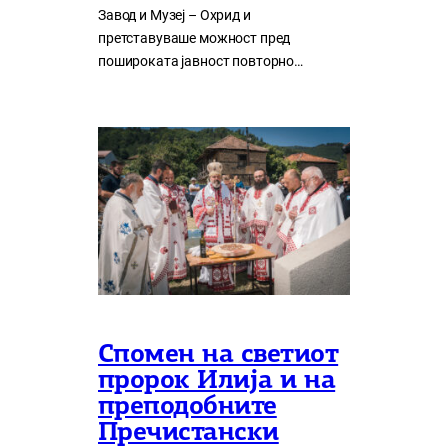
Завод и Музеј – Охрид и
претставуваше можност пред
пошироката јавност повторно…
Спомен на светиот
пророк Илија и на
преподобните
Пречистански