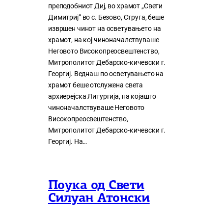
преподобниот Диј, во храмот „Свети
Димитриј“ во с. Безово, Струга, беше
извршен чинот на осветувањето на
храмот, на кој чиноначалствуваше
Неговото Високопреосвештенство,
Митрополитот Дебарско-кичевски г.
Георгиј. Веднаш по осветувањето на
храмот беше отслужена света
архиерејска Литургија, на којашто
чиноначалствуваше Неговото
Високопреосвештенство,
Митрополитот Дебарско-кичевски г.
Георгиј. На…
Поука од Свети
Силуан Атонски