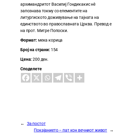
архимандритот Василиј Гондикакис нè
запознава токму со елементите на
литургиското доживување на тајната на
единството во православната Црква. Превод е
на прот. Митре Попоски.
Формат:
мека корица
Број на страни:
154
Цена:
200 ден.
Споделете
←
За постот
Покајанието – пат кон вечниот живот
→