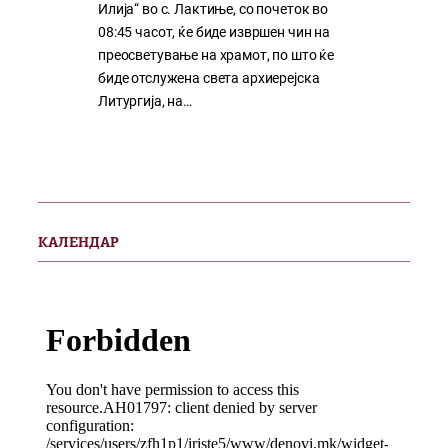
Илија“ во с. Лактиње, со почеток во
08:45 часот, ќе биде извршен чин на
преосветување на храмот, по што ќе
биде отслужена света архиерејска
Литургија, на…
КАЛЕНДАР