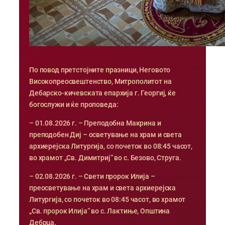
По повод претстојните празници, Неговото
Високопреосвештенство, Митрополитот на
Дебарско-кичевската епархија г. Георгиј, ќе
богослужи и ќе проповеда:
– 01.08.2026 г. – Преподобна Макрина и
преподобен Диј – осветување на храм и света
архиерејска Литургија, со почеток во 08:45 часот,
во храмот „Св. Димитриј“ во с. Безово, Струга.
– 02.08.2026 г. – Свети пророк Илија –
преосветување на храм и света архиерејска
Литургија, со почеток во 08:45 часот, во храмот
„Св. пророк Илија“ во с. Лактиње, Општина
Дебрца.