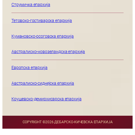
Струмичка епархија
Тетовско-гостиварска епархија
Кумановско-осоговска епархија
Австралиско-новозеландска епархија
Европска епархија
Австралиско-сиднејска епархија
Крушевско-демирхисарска епархија
COPYRIGHT ©
2026 ДЕБАРСКО-КИЧЕВСКА ЕПАРХИЈА