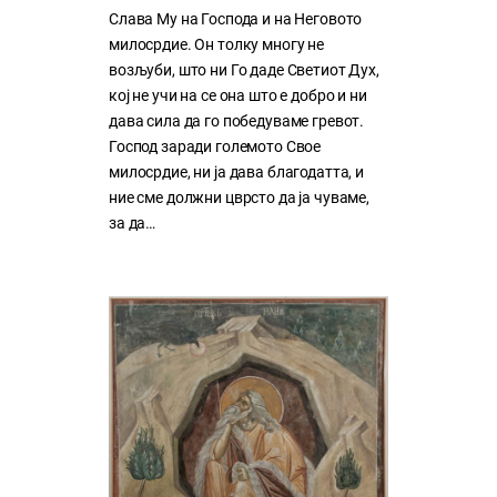
Слава Му на Господа и на Неговото
милосрдие. Он толку многу нe
возљуби, што ни Го даде Светиот Дух,
кој нe учи на сe она што е добро и ни
дава сила да го победуваме гревот.
Господ заради големото Свое
милосрдие, ни ја дава благодатта, и
ние сме должни цврсто да ја чуваме,
за да…