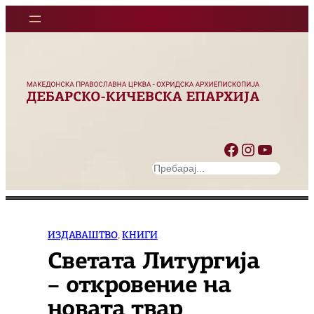
Оди
на
содржината
Facebook
Instagram
YouTube
S
e
a
r
c
ИЗДАВАШТВО
, 
КНИГИ
h
Светата Литургија
– откровение на
новата твар