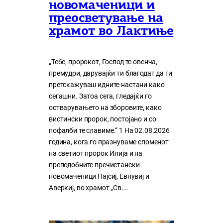
новомаченици и
преосветување на
храмот во Лактиње
„Тебе, пророкот, Господ те овенча,
премудри, дарувајќи ти благодат да ги
претскажуваш идните настани како
сегашни. Затоа сега, гледајќи го
остварувањето на зборовите, како
вистински пророк, постојано и со
пофалби те славиме.“ 1 На 02.08.2026
година, кога го празнуваме споменот
на светиот пророк Илија и на
преподобните пречистански
новомаченици Пајсиј, Евнувиј и
Аверкиј, во храмот „Св.…