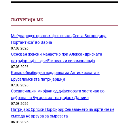
ЛИТУРГИЈА.МК
Меѓународен црковен фестивал „Света Богородица
Портаитиса“ во Варна
07.08.2026
Основан женски манастир при Александриската
патријаршија – две Египќанки се замонашија
07.08.2026
Кипар обезбедува поддршка за Антиохиската и
Ерусалимската патријаршија
07.08.2026
Свештеници и мирјани од дијаспората застанаа во
одбрана на Бугарскиот патријарх Даниил
07.08.2026
Патријарх Српски Порфириј: Сеќавањето на жртвите не
смее да нѐ врзува за омразата
06.08.2026