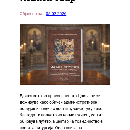
Објавено на:
05.02.2026
Единството во православната Црква не се
доживува како обичен административен
поредок и човечко достигнување, туку како
благодат и полнота на новиот живот, кој ги
обновува луѓето, а центар на тоа единство е
светата литургија. Оваа книга на