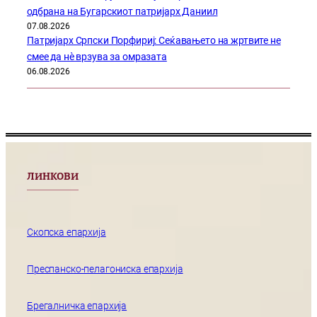
одбрана на Бугарскиот патријарх Даниил
07.08.2026
Патријарх Српски Порфириј: Сеќавањето на жртвите не
смее да нѐ врзува за омразата
06.08.2026
ЛИНКОВИ
Скопска епархија
Преспанско-пелагониска епархија
Брегалничка епархија