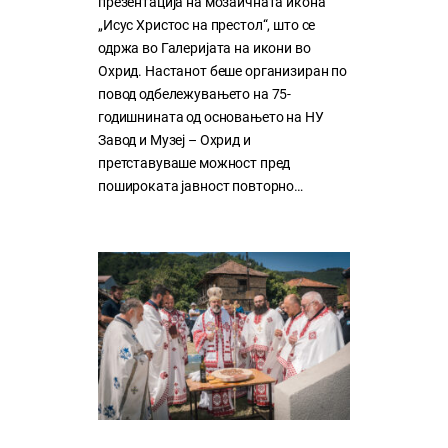
презентација на мозаичната икона
„Исус Христос на престол“, што се
одржа во Галеријата на икони во
Охрид. Настанот беше организиран по
повод одбележувањето на 75-
годишнината од основањето на НУ
Завод и Музеј – Охрид и
претставуваше можност пред
пошироката јавност повторно…