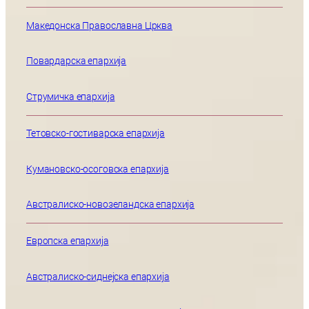
Македонска Православна Црква
Повардарска епархија
Струмичка епархија
Тетовско-гостиварска епархија
Кумановско-осоговска епархија
Австралиско-новозеландска епархија
Европска епархија
Австралиско-сиднејска епархија