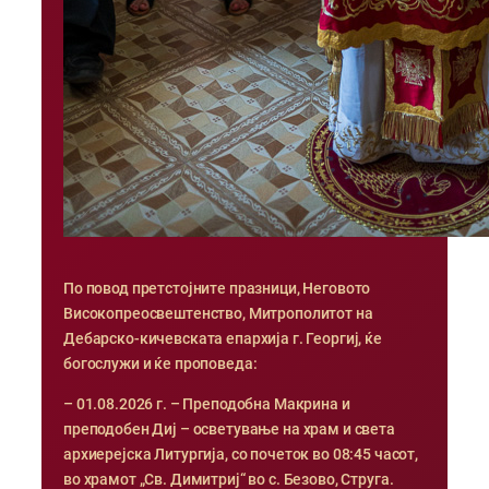
По повод претстојните празници, Неговото
Високопреосвештенство, Митрополитот на
Дебарско-кичевската епархија г. Георгиј, ќе
богослужи и ќе проповеда:
– 01.08.2026 г. – Преподобна Макрина и
преподобен Диј – осветување на храм и света
архиерејска Литургија, со почеток во 08:45 часот,
во храмот „Св. Димитриј“ во с. Безово, Струга.