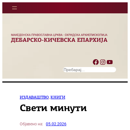
Оди
на
содржината
Facebook
Instagram
YouTube
S
e
a
r
c
ИЗДАВАШТВО
, 
КНИГИ
h
Свети минути
Објавено на:
05.02.2026