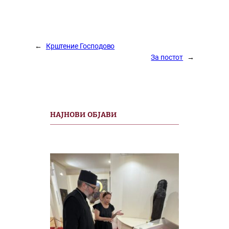
←
Крштение Господово
За постот
→
НАЈНОВИ ОБЈАВИ