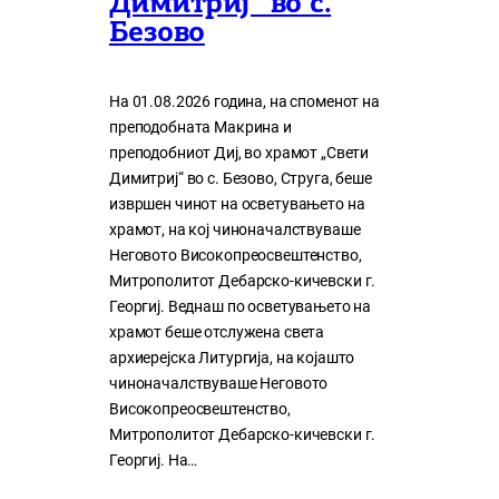
Димитриј“ во с.
Безово
На 01.08.2026 година, на споменот на
преподобната Макрина и
преподобниот Диј, во храмот „Свети
Димитриј“ во с. Безово, Струга, беше
извршен чинот на осветувањето на
храмот, на кој чиноначалствуваше
Неговото Високопреосвештенство,
Митрополитот Дебарско-кичевски г.
Георгиј. Веднаш по осветувањето на
храмот беше отслужена света
архиерејска Литургија, на којашто
чиноначалствуваше Неговото
Високопреосвештенство,
Митрополитот Дебарско-кичевски г.
Георгиј. На…