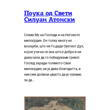
Поука од Свети
Силуан Атонски
Слава Му на Господа и на Неговото
милосрдие. Он толку многу нe
возљуби, што ни Го даде Светиот Дух,
кој нe учи на сe она што е добро и ни
дава сила да го победуваме гревот.
Господ заради големото Свое
милосрдие, ни ја дава благодатта, и
ние сме должни цврсто да ја чуваме,
за да…