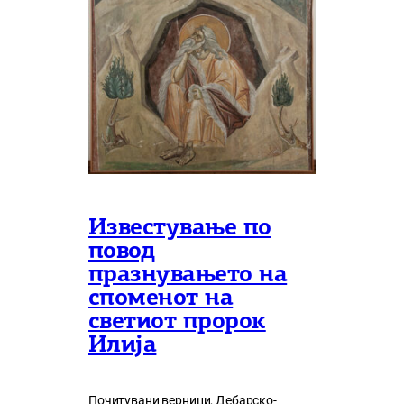
Известување по
повод
празнувањето на
споменот на
светиот пророк
Илија
Почитувани верници, Дебарско-