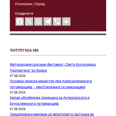
Плаошник, Охрид.
Споделете
ЛИТУРГИЈА.МК
Меѓународен црковен фестивал „Света Богородица
Портаитиса“ во Варна
07.08.2026
Основан женски манастир при Александриската
патријаршија – две Египќанки се замонашија
07.08.2026
Кипар обезбедува поддршка за Антиохиската и
Ерусалимската патријаршија
07.08.2026
Свештеници и мирјани од дијаспората застанаа во