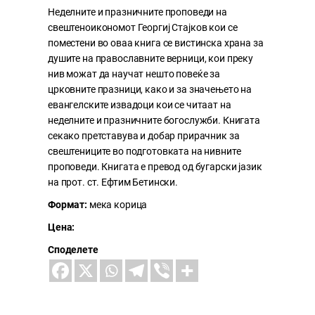
Неделните и празничните проповеди на
свештеноикономот Георгиј Стајков кои се
поместени во оваа книга се вистинска храна за
душите на православните верници, кои преку
нив можат да научат нешто повеќе за
црковните празници, како и за значењето на
евангелските извадоци кои се читаат на
неделните и празничните богослужби. Книгата
секако претставува и добар прирачник за
свештениците во подготовката на нивните
проповеди. Книгата е превод од бугарски јазик
на прот. ст. Ефтим Бетински.
Формат:
мека корица
Цена:
Споделете