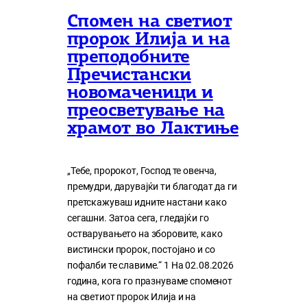
Спомен на светиот
пророк Илија и на
преподобните
Пречистански
новомаченици и
преосветување на
храмот во Лактиње
„Тебе, пророкот, Господ те овенча,
премудри, дарувајќи ти благодат да ги
претскажуваш идните настани како
сегашни. Затоа сега, гледајќи го
остварувањето на зборовите, како
вистински пророк, постојано и со
пофалби те славиме.“ 1 На 02.08.2026
година, кога го празнуваме споменот
на светиот пророк Илија и на