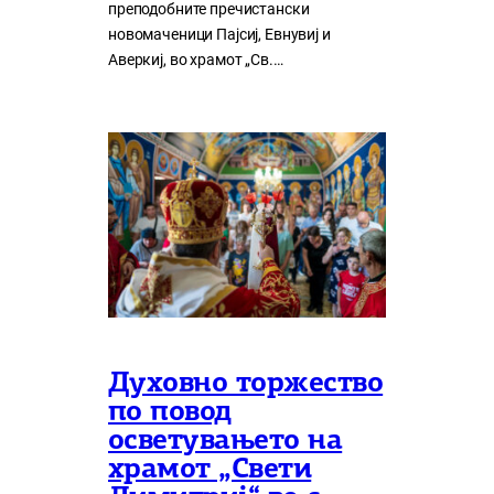
преподобните пречистански
новомаченици Пајсиј, Евнувиј и
Аверкиј, во храмот „Св.…
Духовно торжество
по повод
осветувањето на
храмот „Свети