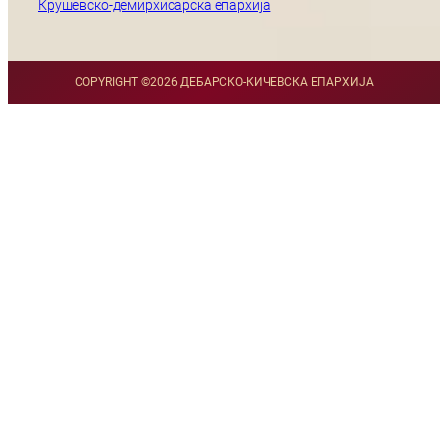
Крушевско-демирхисарска епархија
COPYRIGHT ©
2026 ДЕБАРСКО-КИЧЕВСКА ЕПАРХИЈА