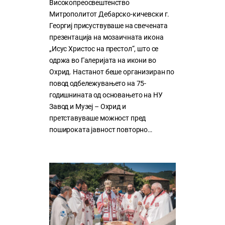
Високопреосвештенство
Митрополитот Дебарско-кичевски г.
Георгиј присуствуваше на свечената
презентација на мозаичната икона
„Исус Христос на престол“, што се
одржа во Галеријата на икони во
Охрид. Настанот беше организиран по
повод одбележувањето на 75-
годишнината од основањето на НУ
Завод и Музеј – Охрид и
претставуваше можност пред
пошироката јавност повторно…