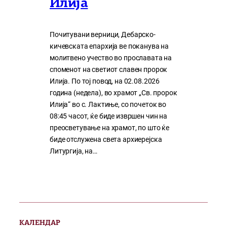
Илија
Почитувани верници, Дебарско-
кичевската епархија ве поканува на
молитвено учество во прославата на
споменот на светиот славен пророк
Илија. По тој повод, на 02.08.2026
година (недела), во храмот „Св. пророк
Илија“ во с. Лактиње, со почеток во
08:45 часот, ќе биде извршен чин на
преосветување на храмот, по што ќе
биде отслужена света архиерејска
Литургија, на…
КАЛЕНДАР