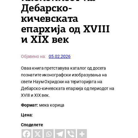
Дебарско-
кичевската
епархија од XVIII
и XIX век
Објавено на:
05.02.2026
Оваа книга претставува каталог од досега
познатите иконографски изобразувања на
свети Наум Охридски на територијата на
Дебарско-кичевската епархија од периодот на
XVIII и XIX век.
Формат:
мека корица
Цена:
Споделете