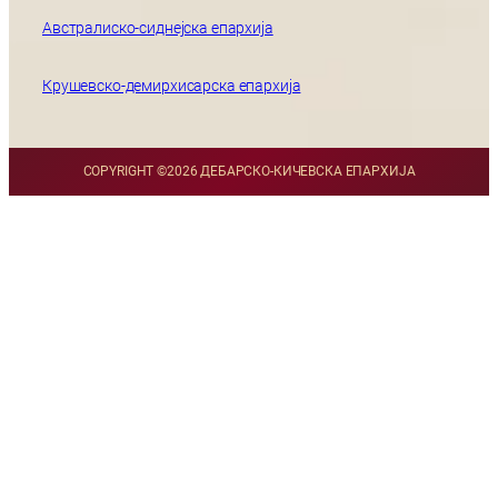
Австралиско-сиднејска епархија
Крушевско-демирхисарска епархија
COPYRIGHT ©
2026 ДЕБАРСКО-КИЧЕВСКА ЕПАРХИЈА