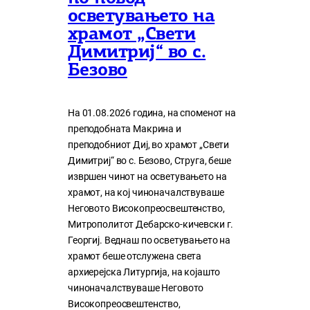
осветувањето на
храмот „Свети
Димитриј“ во с.
Безово
На 01.08.2026 година, на споменот на
преподобната Макрина и
преподобниот Диј, во храмот „Свети
Димитриј“ во с. Безово, Струга, беше
извршен чинот на осветувањето на
храмот, на кој чиноначалствуваше
Неговото Високопреосвештенство,
Митрополитот Дебарско-кичевски г.
Георгиј. Веднаш по осветувањето на
храмот беше отслужена света
архиерејска Литургија, на којашто
чиноначалствуваше Неговото
Високопреосвештенство,