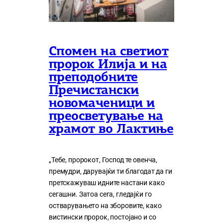
Спомен на светиот
пророк Илија и на
преподобните
Пречистански
новомаченици и
преосветување на
храмот во Лактиње
„Тебе, пророкот, Господ те овенча,
премудри, дарувајќи ти благодат да ги
претскажуваш идните настани како
сегашни. Затоа сега, гледајќи го
остварувањето на зборовите, како
вистински пророк, постојано и со