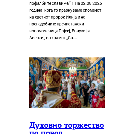
пофалби те славиме.“ 1 На 02.08.2026
година, кога го празнуваме споменот
на светиот пророк Илија и на
преподобните пречистански
новомаченици Пајсиј, Евнувиј и
Аверкиј, во храмот „Св.…
Духовно торжество
по повод