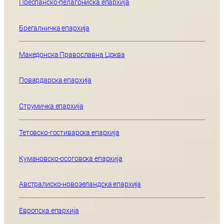
Преспанско-пелагониска епархија
Брегалничка епархија
Македонска Православна Црква
Повардарска епархија
Струмичка епархија
Тетовско-гостиварска епархија
Кумановско-осоговска епархија
Австралиско-новозеландска епархија
Европска епархија