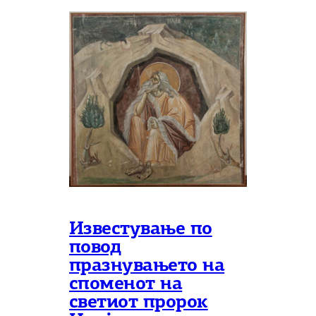
Известување по
повод
празнувањето на
споменот на
светиот пророк