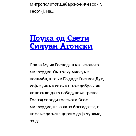
Митрополитот Дебарско-кичевски г.
Георгиј. На…
Поука од Свети
Силуан Атонски
Слава Му на Господа и на Неговото
милосрдие. Он толку многу нe
возљуби, што ни Го даде Светиот Дух,
кој нe учи на сe она што е добро и ни
дава сила да го победуваме гревот.
Господ заради големото Свое
милосрдие, ни ја дава благодатта, и
ние сме должни цврсто да ја чуваме,
за да…