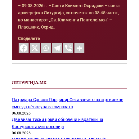
– 09.08.2026 г. – Свети Климент Охридски – света
архиерејска Литургија, со почеток во 08:45 часот,
во манастирот „Св. Климент и Пантелејмон“ –
Плаошник, Охрид.
Споделете
ЛИТУРГИЈА.МК
Патријарх Српски Порфириј: Сеќавањето на жртвите не
смее да нѐ врзува за омразата
06.08.2026
Две византиски цркви обновени и вратени на
Костурската митрополија
06.08.2026