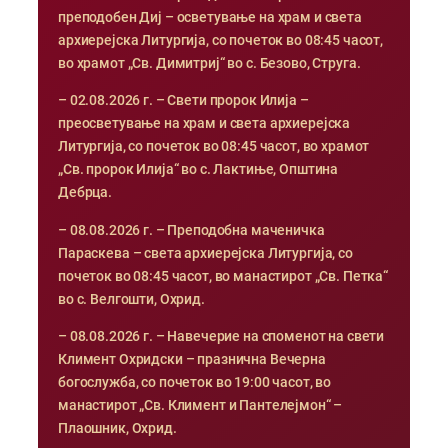
преподобен Диј – осветување на храм и света
архиерејска Литургија, со почеток во 08:45 часот,
во храмот „Св. Димитриј“ во с. Безово, Струга.
– 02.08.2026 г. – Свети пророк Илија –
преосветување на храм и света архиерејска
Литургија, со почеток во 08:45 часот, во храмот
„Св. пророк Илија“ во с. Лактиње, Општина
Дебрца.
– 08.08.2026 г. – Преподобна маченичка
Параскева – света архиерејска Литургија, со
почеток во 08:45 часот, во манастирот „Св. Петка“
во с. Велгошти, Охрид.
– 08.08.2026 г. – Навечерие на споменот на свети
Климент Охридски – празнична Вечерна
богослужба, со почеток во 19:00 часот, во
манастирот „Св. Климент и Пантелејмон“ –
Плаошник, Охрид.