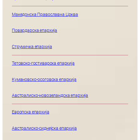
Македонска Православна Црква
Повардарска епархија
Струмичка епархија
Тетовско-гостиварска епархија
Кумановско-осоговска епархија
Австралиско-новозеландска епархија
Европска епархија
Австралиско-сиднејска епархија