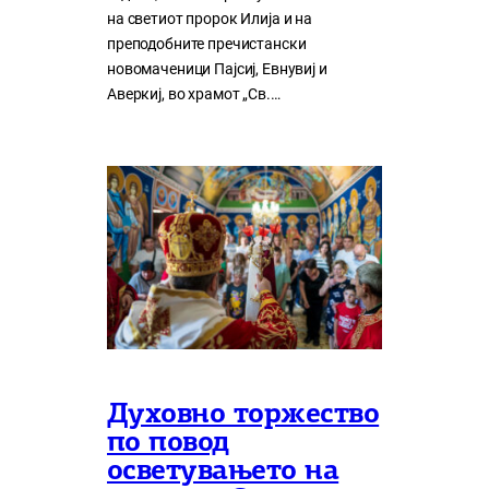
на светиот пророк Илија и на
преподобните пречистански
новомаченици Пајсиј, Евнувиј и
Аверкиј, во храмот „Св.…
Духовно торжество
по повод
осветувањето на