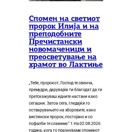
Спомен на светиот
пророк Илија и на
преподобните
Пречистански
новомаченици и
преосветување на
храмот во Лактиње
„Тебе, пророкот, Господ те овенча,
премудри, дарувајќи ти благодат да ги
претскажуваш идните настани како
сегашни. Затоа сега, гледајќи го
остварувањето на зборовите, како
вистински пророк, постојано и со
пофалби те славиме.“ 1 На 02.08.2026
година, кога го празнуваме споменот