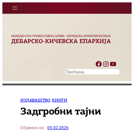
Оди
на
содржината
Facebook
Instagram
YouTube
S
e
a
r
c
ИЗДАВАШТВО
, 
КНИГИ
h
Задгробни тајни
Објавено на:
05.02.2026