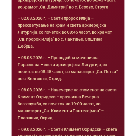
архиерејска Литургија, со почеток во 08:45 часот,
во храмот „Св. Димитриј“ во с. Безово, Струга.
– 02.08.2026 г. – Свети пророк Илија –
преосветување на храм и света архиерејска
Литургија, со почеток во 08:45 часот, во храмот
„Св. пророк Илија“ во с. Лактиње, Општина
Дебрца.
– 08.08.2026 г. – Преподобна маченичка
Параскева – света архиерејска Литургија, со
почеток во 08:45 часот, во манастирот „Св. Петка“
во с. Велгошти, Охрид.
– 08.08.2026 г. – Навечерие на споменот на свети
Климент Охридски – празнична Вечерна
богослужба, со почеток во 19:00 часот, во
манастирот „Св. Климент и Пантелејмон“ –
Плаошник, Охрид.
– 09.08.2026 г. – Свети Климент Охридски – света