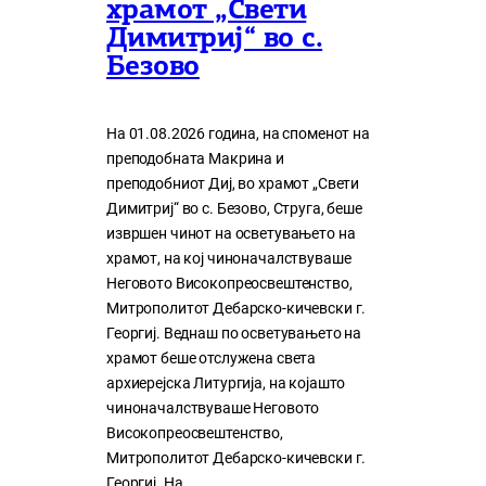
храмот „Свети
Димитриј“ во с.
Безово
На 01.08.2026 година, на споменот на
преподобната Макрина и
преподобниот Диј, во храмот „Свети
Димитриј“ во с. Безово, Струга, беше
извршен чинот на осветувањето на
храмот, на кој чиноначалствуваше
Неговото Високопреосвештенство,
Митрополитот Дебарско-кичевски г.
Георгиј. Веднаш по осветувањето на
храмот беше отслужена света
архиерејска Литургија, на којашто
чиноначалствуваше Неговото
Високопреосвештенство,
Митрополитот Дебарско-кичевски г.
Георгиј. На…