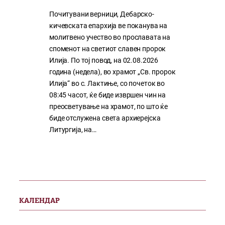
Почитувани верници, Дебарско-
кичевската епархија ве поканува на
молитвено учество во прославата на
споменот на светиот славен пророк
Илија. По тој повод, на 02.08.2026
година (недела), во храмот „Св. пророк
Илија“ во с. Лактиње, со почеток во
08:45 часот, ќе биде извршен чин на
преосветување на храмот, по што ќе
биде отслужена света архиерејска
Литургија, на…
КАЛЕНДАР