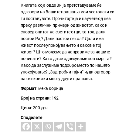
Книгата која овде Ви ја претставуваме ќе
одговори на Вашите прашања кои честопати си
ги поставувате. Прочитајте ја и научете од неа
преку различни примери од животот, како и
според опитот на светите отци, за тоа, дали
постои Рај? Дали постои пекол? Дали има
живот после упокојувањето и каков е тој
живот? Што можеме да направиме за нашите
починати? Како да се однесуваме кон смртта?
Како да заслужиме подобро место по нашето
упокојување? „Задгробни тајни“ нуди одговор
на сите овие и многу други прашања.
Формат
: мека корица
Број на страни:
192
Цена
: 200 ден.
Споделете