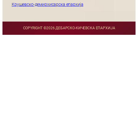
Крушевско-демирхисарска епархија
COPYRIGHT ©
2026 ДЕБАРСКО-КИЧЕВСКА ЕПАРХИЈА