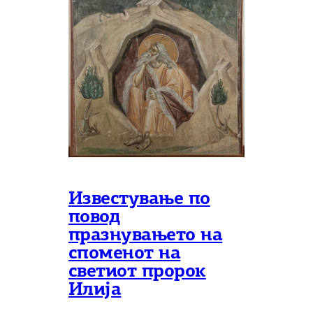
Известување по
повод
празнувањето на
споменот на
светиот пророк
Илија