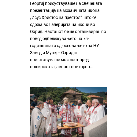
Георгиј присуствуваше на свечената
презентација на мозаичната икона
„Исус Христос на престол“, што се
одржа во Галеријата на икони во
Охрид. Настанот беше организиран по
повод одбележувањето на 75-
годишнината од основањето на НУ
Завод и Музеј – Охрид и
претставуваше можност пред
пошироката јавност повторно…