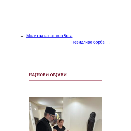
←
Молитвата пат кон Бога
Невидлива борба
→
НАЈНОВИ ОБЈАВИ