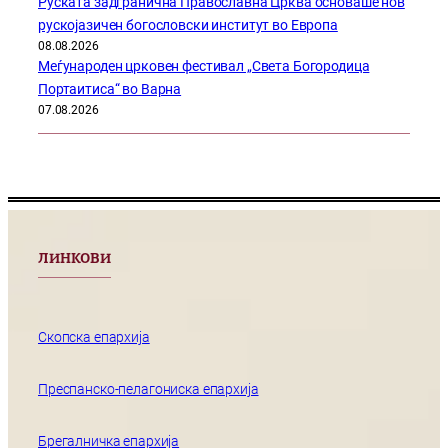
Руската задгранична Православна Црква основаше нов
рускојазичен богословски институт во Европа
08.08.2026
Меѓународен црковен фестивал „Света Богородица
Портаитиса“ во Варна
07.08.2026
ЛИНКОВИ
Скопска епархија
Преспанско-пелагониска епархија
Брегалничка епархија