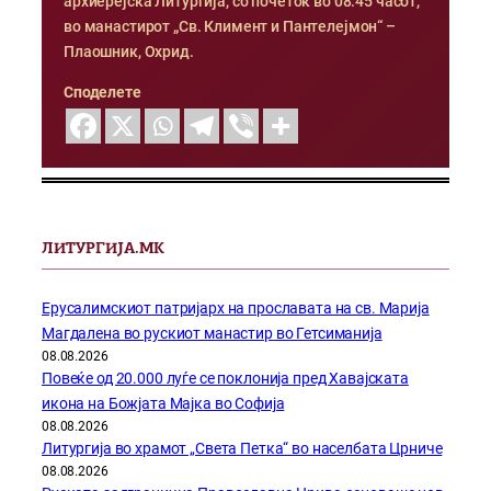
архиерејска Литургија, со почеток во 08:45 часот,
во манастирот „Св. Климент и Пантелејмон“ –
Плаошник, Охрид.
Споделете
ЛИТУРГИЈА.МК
Ерусалимскиот патријарх на прославата на св. Марија
Магдалена во рускиот манастир во Гетсиманија
08.08.2026
Повеќе од 20.000 луѓе се поклонија пред Хавајската
икона на Божјата Мајка во Софија
08.08.2026
Литургија во храмот „Света Петка“ во населбата Црниче
08.08.2026