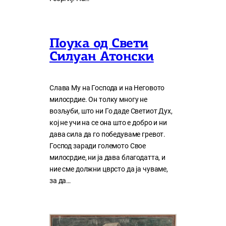
Поука од Свети
Силуан Атонски
Слава Му на Господа и на Неговото
милосрдие. Он толку многу нe
возљуби, што ни Го даде Светиот Дух,
кој нe учи на сe она што е добро и ни
дава сила да го победуваме гревот.
Господ заради големото Свое
милосрдие, ни ја дава благодатта, и
ние сме должни цврсто да ја чуваме,
за да…