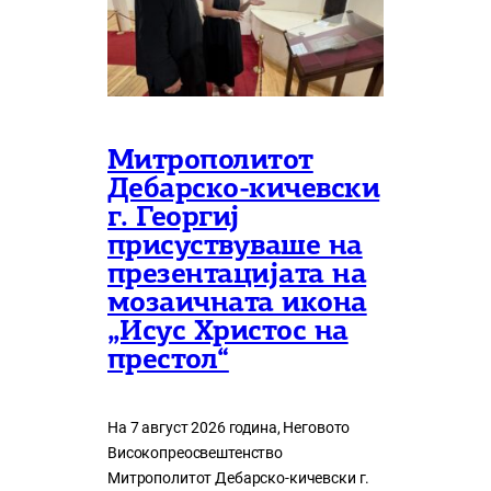
Митрополитот
Дебарско-кичевски
г. Георгиј
присуствуваше на
презентацијата на
мозаичната икона
„Исус Христос на
престол“
На 7 август 2026 година, Неговото
Високопреосвештенство
Митрополитот Дебарско-кичевски г.