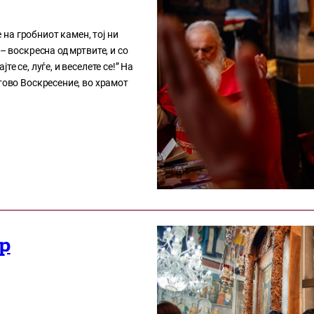
е на гробниот камен, тој ни
– воскресна од мртвите, и со
е се, луѓе, и веселете се!” На
тово Воскресение, во храмот
р