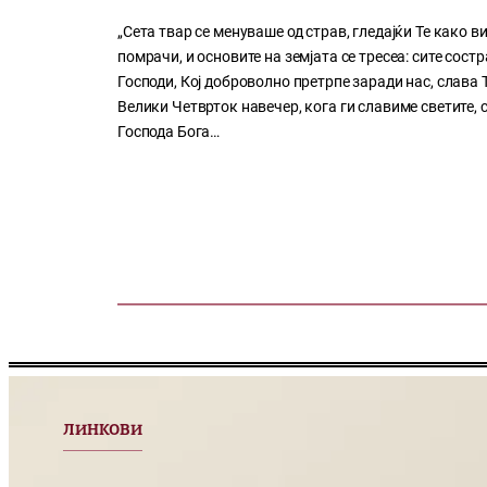
„Сета твар се менуваше од страв, гледајќи Те како ви
помрачи, и основите на земјата се тресеа: сите состр
Господи, Кој доброволно претрпе заради нас, слава Т
Велики Четврток навечер, кога ги славиме светите,
Господа Бога…
ЛИНКОВИ