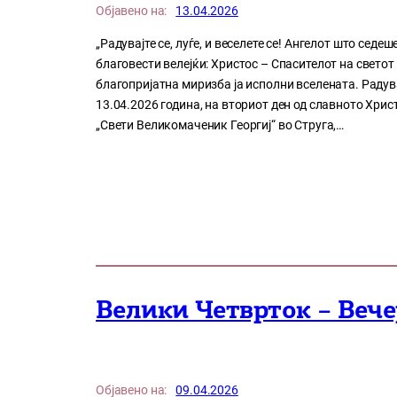
Објавено на:
13.04.2026
„Радувајте се, луѓе, и веселете се! Ангелот што седеш
благовести велејќи: Христос – Спасителот на светот 
благопријатна миризба ја исполни вселената. Радувајт
13.04.2026 година, на вториот ден од славното Хрис
„Свети Великомаченик Георгиј“ во Струга,…
Велики Четврток – Вече
Објавено на:
09.04.2026