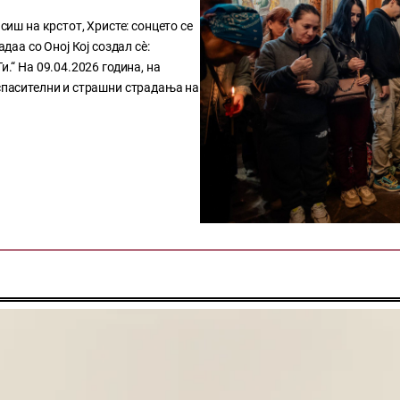
сиш на крстот, Христе: сонцето се
адаа со Оној Кој создал сѐ:
и.“ На 09.04.2026 година, на
 спасителни и страшни страдања на