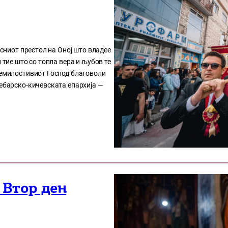
есниот престол на Оној што владее
 тие што со топла вера и љубов те
Семилостивиот Господ благоволи
Дебарско-кичевската епархија —
 Втор ден