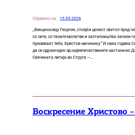
Објавено на:
15.05.2026
,,Венценосецу Георгие, стоејќи целиот светол пред ч
со сите, со твоите молитви и застапништва запази ги
призиваат тебе, Христов маченику.” И оваа година 
да се одржи еден од највеличествените настани во 
Свечената литија во Струга —…
Воскресение Христово –