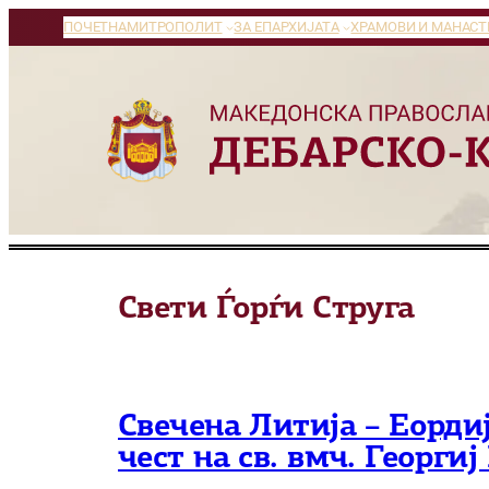
Оди
ПОЧЕТНА
МИТРОПОЛИТ
ЗА ЕПАРХИЈАТА
ХРАМОВИ И МАНАСТ
на
содржината
Свети Ѓорѓи Струга
Свечена Литија – Еордиј
чест на св. вмч. Георги