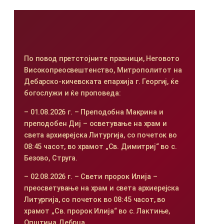
По повод претстојните празници, Неговото
Високопреосвештенство, Митрополитот на
Дебарско-кичевската епархија г. Георгиј, ќе
богослужи и ќе проповеда:
– 01.08.2026 г. – Преподобна Макрина и
преподобен Диј – осветување на храм и
света архиерејска Литургија, со почеток во
08:45 часот, во храмот „Св. Димитриј“ во с.
Безово, Струга.
– 02.08.2026 г. – Свети пророк Илија –
преосветување на храм и света архиерејска
Литургија, со почеток во 08:45 часот, во
храмот „Св. пророк Илија“ во с. Лактиње,
Општина Дебрца.