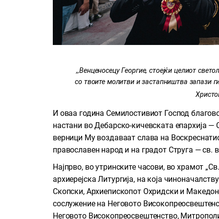
,,Венценосецу Георгие, стоејќи целиот свето
со твоите молитви и застапништва запази ги
Христо
И оваа година Семилостивиот Господ благово
настани во Дебарско-кичевската епархија — С
верници Му воздаваат слава на Воскреснатио
православен народ и на градот Струга — св. 
Најпрво, во утринските часови, во храмот „Св
архиерејска Литургија, на која чиноначалст
Скопски, Архиепископот Охридски и Македонск
сослужение на Неговото Високопреосвештенст
Неговото Високопреосвештенство, Митрополит