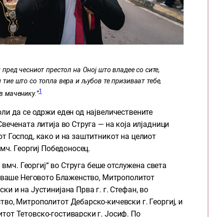
л пред чесниот престол на Оној што владее со сите,
 тие што со топла вера и љубов те призиваат тебе,
1
в маченику.”
ли да се одржи еден од највеличествените
вечената литија во Струга — на која илјадници
т Господ, како и на заштитникот на целиот
вмч. Георгиј Победоносец.
. вмч. Георгиј“ во Струга беше отслужена света
вуваше Неговото Блаженство, Митрополитот
и и на Јустинијана Прва г. г. Стефан, во
во, Митрополитот Дебарско-кичевски г. Георгиј, и
от Тетовско-гостиварски г. Јосиф. По