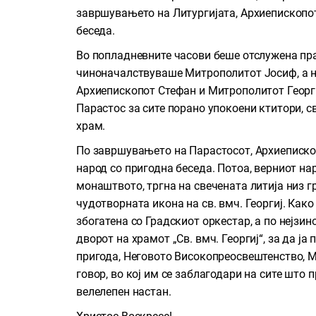
завршувањето на Литургијата, Архиепископот
беседа.
Во попладневните часови беше отслужена пра
чиноначалствуваше Митрополитот Јосиф, а 
Архиепископот Стефан и Митрополитот Георг
Парастос за сите порано упокоени ктитори, 
храм.
По завршувањето на Парастосот, Архиеписко
народ со пригодна беседа. Потоа, верниот на
монаштвото, тргна на свечената литија низ г
чудотворната икона на св. вмч. Георгиј. Како 
збогатена со Градскиот оркестар, а по нејзи
дворот на храмот „Св. вмч. Георгиј“, за да ј
пригода, Неговото Високопреосвештенство, М
говор, во кој им се заблагодари на сите што 
велелепен настан.