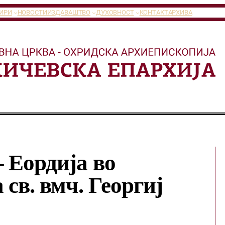
ИРИ
НОВОСТИ
ИЗДАВАШТВО
ДУХОВНОСТ
КОНТАКТ
АРХИВА
 Еордија во
 св. вмч. Георгиј