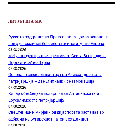
ЛИТУРГИЈА.МК
Руската задгранична Православна Црква основаше
нов рускојазичен богословски институт во Европа
08.08.2026
Меѓународен црковен фестивал „Света Богородица
Портаитиса“ во Варна
07.08.2026
Основан женски манастир при Александриската
патријаршија – две Египќанки се замонашија
07.08.2026
Кипар обезбедува поддршка за Антиохиската и
Ерусалимската патријаршија
07.08.2026
Свештеници и мирјани од дијаспората застанаа во
одбрана на Бугарскиот патријарх Даниил
07.08.2026