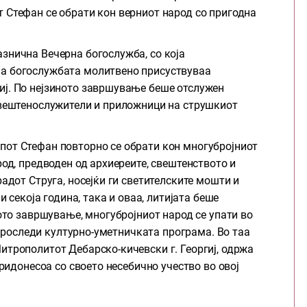
 Стефан се обрати кон верниот народ со пригодна
знична Вечерна богослужба, со која
на богослужбата молитвено присуствуваа
иј. По нејзиното завршување беше отслужен
свештенослужители и приложници на струшкиот
пот Стефан повторно се обрати кон многубројниот
род, предводен од архиереите, свештенството и
радот Струга, носејќи ги светителските мошти и
и секоја година, така и оваа, литијата беше
ното завршување, многубројниот народ се упати во
а проследи културно-уметничката програма. Во таа
итрополитот Дебарско-кичевски г. Георгиј, одржа
придонесоа со своето несебично учество во овој